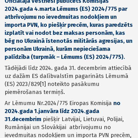
Oficiālajā Vēstnesī publicēts Komisijas
2024.gada 4.marta Lēmums (ES) 2024/775 par
atbrīvojumu no ievedmuitas nodokļiem un
importa PVN, ko piešķir precēm, kuras paredzēts
izplatīt vai nodot bez maksas personām, kas
bēg no Ukrainā īstenotās militārās agresijas, un
personām Ukrainā, kurām nepieciešama
palīdzība (turpmāk – Lēmums (ES) 2024/775).
Tādējādi līdz 2024. gada 31. decembrim attiecībā
uz dažām ES dalībvalstīm pagarināts Lēmumā
(ES) 2023/829[1] noteikto pasākumu
piemērošanas termiņš.
Ar Lēmumu Nr.2024/775 Eiropas Komisija
no
2024.gada 1.janvāra līdz 2024.gada
31.decembrim
piešķir Latvijai, Lietuvai, Polijai,
Rumānijai un Slovākijai atbrīvojumu no
ievedmuitas nodokļiem un importa PVN precēm,