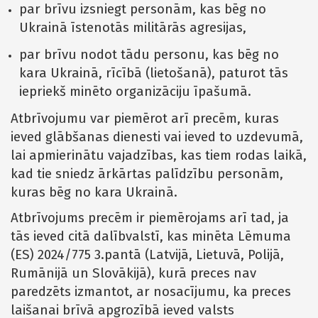
par brīvu izsniegt personām, kas bēg no
Ukrainā īstenotās militārās agresijas,
par brīvu nodot tādu personu, kas bēg no
kara Ukrainā, rīcībā (lietošanā), paturot tās
iepriekš minēto organizāciju īpašumā.
Atbrīvojumu var piemērot arī precēm, kuras
ieved glābšanas dienesti vai ieved to uzdevumā,
lai apmierinātu vajadzības, kas tiem rodas laikā,
kad tie sniedz ārkārtas palīdzību personām,
kuras bēg no kara Ukrainā.
Atbrīvojums precēm ir piemērojams arī tad, ja
tās ieved citā dalībvalstī, kas minēta Lēmuma
(ES) 2024/775 3.pantā (Latvijā, Lietuvā, Polijā,
Rumānijā un Slovākijā), kurā preces nav
paredzēts izmantot, ar nosacījumu, ka preces
laišanai brīvā apgrozībā ieved valsts