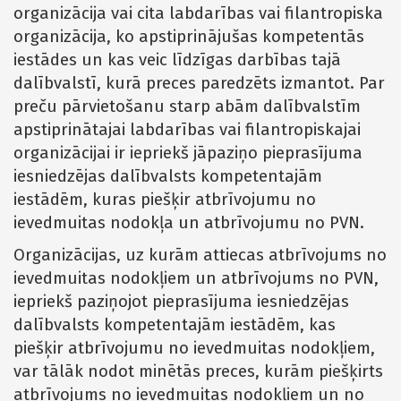
organizācija vai cita labdarības vai filantropiska
organizācija, ko apstiprinājušas kompetentās
iestādes un kas veic līdzīgas darbības tajā
dalībvalstī, kurā preces paredzēts izmantot. Par
preču pārvietošanu starp abām dalībvalstīm
apstiprinātajai labdarības vai filantropiskajai
organizācijai ir iepriekš jāpaziņo pieprasījuma
iesniedzējas dalībvalsts kompetentajām
iestādēm, kuras piešķir atbrīvojumu no
ievedmuitas nodokļa un atbrīvojumu no PVN.
Organizācijas, uz kurām attiecas atbrīvojums no
ievedmuitas nodokļiem un atbrīvojums no PVN,
iepriekš paziņojot pieprasījuma iesniedzējas
dalībvalsts kompetentajām iestādēm, kas
piešķir atbrīvojumu no ievedmuitas nodokļiem,
var tālāk nodot minētās preces, kurām piešķirts
atbrīvojums no ievedmuitas nodokļiem un no