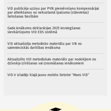
VID publicēja uzziņu par PVN piemērošanu kompensācijai
par atteikšanos no nekustamā īpašuma (stāvvietas)
lietošanas tiesībām
Gada ienākumu deklarācijas 2025 iesniegšanas
vienkāršojums VID EDS sistēmā
VID aktualizēja metodisko materiālu par IIN no
saimnieciskās darbības ienākuma
Aktualizēts VID metodiskais materiāls par nodokļiem no
dzīvokļa izīrēšanas vai iznomāšanas ienākumiem
VID ir izlaidijs klajā jaunu mobilo lietotni “Mans VID”