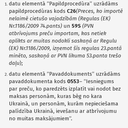
datu elementā “Papildprocedūra” uzrādāms
papildprocedūras kods
C26
(Preces, ko importē
nelaimē cietušo vajadzībām (Regulas (EK)
Nr.1186/2009 74.pants)
un
59S
(PVN
atbrīvojums preču importam, kas netiek
aplikts ar muitas nodokli saskaņā ar Regulu
(EK) Nr.1186/2009, izņemot šīs regulas 23.pantā
minēto, saskaņā ar PVN likuma 53.panta trešo
daļu
);
datu elementā “Pavaddokuments” uzrādāms
pavaddokumenta kods
0553
– “Iesniegums
par preču, ko paredzēts izplatīt vai nodot bez
maksas personām, kuras bēg no kara
Ukrainā, un personām, kurām nepieciešama
palīdzība Ukrainā, ievešanu ar atbrīvojumu
no muitas maksājumiem”.