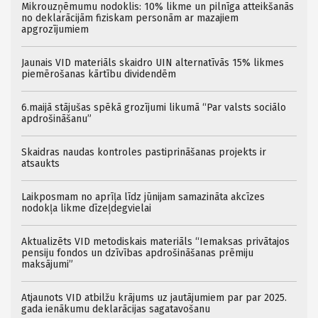
Mikrouzņēmumu nodoklis: 10% likme un pilnīga atteikšanās
no deklarācijām fiziskam personām ar mazajiem
apgrozījumiem
Jaunais VID materiāls skaidro UIN alternatīvās 15% likmes
piemērošanas kārtību dividendēm
6.maijā stājušas spēkā grozījumi likumā “Par valsts sociālo
apdrošināšanu”
Skaidras naudas kontroles pastiprināšanas projekts ir
atsaukts
Laikposmam no aprīļa līdz jūnijam samazināta akcīzes
nodokļa likme dīzeļdegvielai
Aktualizēts VID metodiskais materiāls “Iemaksas privātajos
pensiju fondos un dzīvības apdrošināšanas prēmiju
maksājumi”
Atjaunots VID atbilžu krājums uz jautājumiem par par 2025.
gada ienākumu deklarācijas sagatavošanu