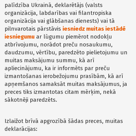
palīdzība Ukrainā, deklarētājs (valsts
organizācija, labdarības vai filantropiska
organizācija vai glābšanas dienests) vai tā
pilnvarotais pārstāvis
iesniedz muitas iestādē
iesniegumu
ar lūgumu piemērot nodokļu
atbrīvojumu, norādot preču nosaukumu,
daudzumu, vērtību, paredzēto pielietojumu un
muitas maksājumu summu, kā arī
apliecinājumu, ka ir informēts par preču
izmantošanas ierobežojumu prasībām, kā arī
apņemšanos samaksāt muitas maksājumus, ja
preces tiks izmantotas citam mērķim, nekā
sākotnēji paredzēts.
Izlaižot brīvā apgrozībā šādas preces, muitas
deklarācijas: