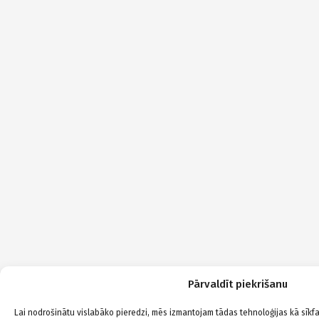
Pārvaldīt piekrišanu
Lai nodrošinātu vislabāko pieredzi, mēs izmantojam tādas tehnoloģijas kā sīkfai