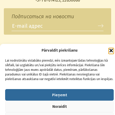
+371 67014123
,
22830080
Подписаться на новости
© 2026 Baltikons - Centrs
Pārvaldīt piekrišanu
Lai nodrošinātu vislabāko pieredzi, mēs izmantojam tādas tehnoloģijas kā
sīkfaili, lai uzglabātu un/vai piekļūtu ierīces informācijai. Piekrišana šīm
tehnoloģijām ļaus mums apstrādāt datus, piemēram, pārlūkošanas
paradumus vai unikālus ID šajā vietnē. Piekrišanas nesniegšana vai
piekrišanas atsaukšana var negatīvi ietekmēt noteiktas funkcijas un iespējas.
Pieņemt
Noraidīt