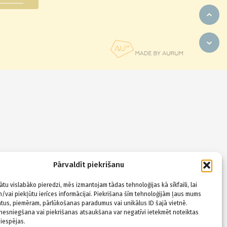
Pārvaldīt piekrišanu
ātu vislabāko pieredzi, mēs izmantojam tādas tehnoloģijas kā sīkfaili, lai
/vai piekļūtu ierīces informācijai. Piekrišana šīm tehnoloģijām ļaus mums
tus, piemēram, pārlūkošanas paradumus vai unikālus ID šajā vietnē.
nesniegšana vai piekrišanas atsaukšana var negatīvi ietekmēt noteiktas
 iespējas.