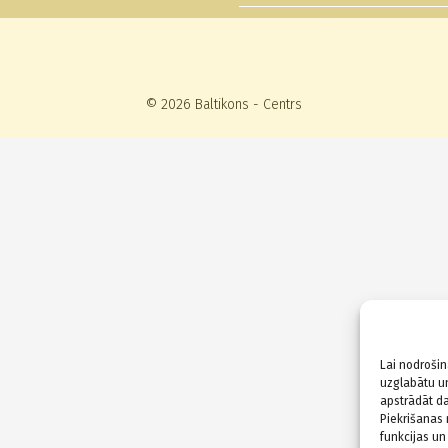
© 2026 Baltikons - Centrs
Lai nodrošin
uzglabātu un
apstrādāt da
Piekrišanas 
funkcijas un