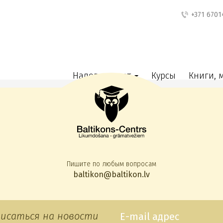
+371 6701
Налоги и учет
Курсы
Книги, 
Пишите по любым вопросам
baltikon@baltikon.lv
исаться на новости