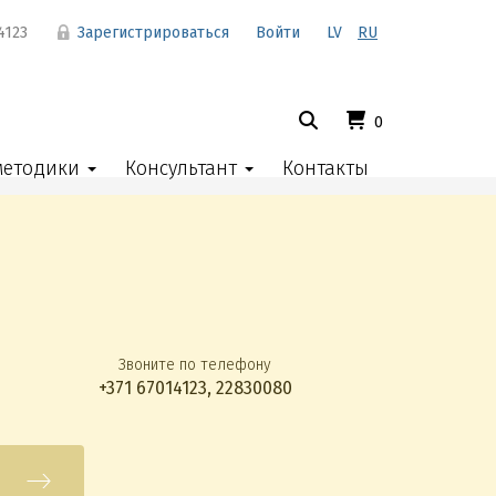
4123
Зарегистрироваться
Войти
LV
RU
0
методики
Консультант
Контакты
Звоните по телефону
+371 67014123
,
22830080