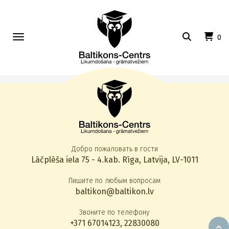
Toggle
0
navigation
Добро пожаловать в гости
Lāčplēša iela 75 - 4.kab. Rīga, Latvija, LV-1011
Пишите по любым вопросам
baltikon@baltikon.lv
Звоните по телефону
+371 67014123
,
22830080