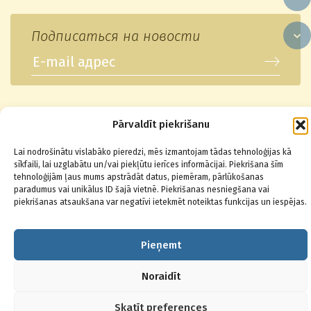
Подписаться на новости
© 2026 Baltikons - Centrs
Pārvaldīt piekrišanu
Lai nodrošinātu vislabāko pieredzi, mēs izmantojam tādas tehnoloģijas kā
sīkfaili, lai uzglabātu un/vai piekļūtu ierīces informācijai. Piekrišana šīm
tehnoloģijām ļaus mums apstrādāt datus, piemēram, pārlūkošanas
paradumus vai unikālus ID šajā vietnē. Piekrišanas nesniegšana vai
piekrišanas atsaukšana var negatīvi ietekmēt noteiktas funkcijas un iespējas.
Pieņemt
Noraidīt
Skatīt preferences