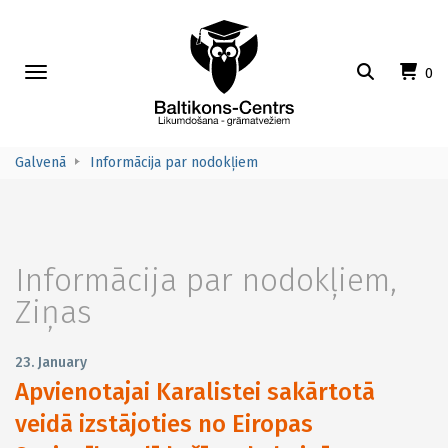
Toggle
0
navigation
Galvenā
Informācija par nodokļiem
Informācija par nodokļiem
,
Ziņas
23. January
Apvienotajai Karalistei sakārtotā
veidā izstājoties no Eiropas