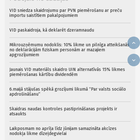
VID sniedza skaidrojumu par PVN piemērošanu ar preču
importu saistītiem pakalpojumiem
VID paskaidroja, kā deklarēt dzeramnaudu
Mikrouzņēmumu nodoklis: 10% likme un pilnīga atteikšanās
no deklarācijām fiziskam personām ar mazajiem
apgrozījumiem
Jaunais VID materiāls skaidro UIN alternatīvās 15% likmes
piemērošanas kārtību dividendēm
6.maijā stājušas spēkā grozījumi likumā “Par valsts sociālo
apdrošināšanu”
Skaidras naudas kontroles pastiprināšanas projekts ir
atsaukts
Laikposmam no aprīļa līdz jūnijam samazināta akcīzes
nodokļa likme dīzeļdegvielai