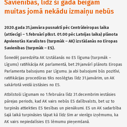
Savienības, līdz šī gada beigām
muitas jomā nekādu izmaiņu nebūs
2020.gada 31.janvāra pusnaktī pēc Centrāleiropas laika
(attiecīgi – 1.februārī plkst. 01.00 pēc Latvijas laika) plānota
Apvienotās Karalistes (turpmāk – AK) izstāšanās no Eiropas
Savienības (turpmāk – ES).
Šonedēļ paredzēta AK Izstāšanās no ES līguma (turpmāk –
Līgums) ratifikācija AK parlamentā, bet 29.janvārī plānots Eiropas
Parlamenta balsojums par Līgumu. Ja abi balsojumi būs pozitīvi,
ratifikācijas procedūras tiks noslēgtas līdz 31.janvārim, un AK
sakārtotā veidā izstāsies no ES.
Atbilstoši Līgumam no 1.februāra līdz 31.decembrim iestāsies
pārejas periods, kad AK vairs nebūs ES dalībvalsts, bet uz to
turpinās attiekties ES tiesības un pienākumi. ES un AK sadarbība
šajā laikā turpināsies tāpat kā līdz šim ar vienīgo izņēmumu, ka
AK vairs nepiedalīsies ES lēmumu pieņemšanā.