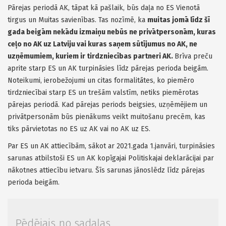
Pārejas periodā AK, tāpat kā pašlaik, būs daļa no ES Vienotā
tirgus un Muitas savienības. Tas nozīmē, ka
muitas jomā līdz šī
gada beigām nekādu izmaiņu nebūs ne privātpersonām, kuras
ceļo no AK uz Latviju vai kuras saņem sūtījumus no AK, ne
uzņēmumiem, kuriem ir tirdzniecības partneri AK.
Brīva preču
aprite starp ES un AK turpināsies līdz pārejas perioda beigām.
Noteikumi, ierobežojumi un citas formalitātes, ko piemēro
tirdzniecībai starp ES un trešām valstīm, netiks piemērotas
pārejas periodā. Kad pārejas periods beigsies, uzņēmējiem un
privātpersonām būs pienākums veikt muitošanu precēm, kas
tiks pārvietotas no ES uz AK vai no AK uz ES.
Par ES un AK attiecībām, sākot ar 2021.gada 1.janvāri, turpināsies
sarunas atbilstoši ES un AK kopīgajai Politiskajai deklarācijai par
nākotnes attiecību ietvaru. Šīs sarunas jānoslēdz līdz pārejas
perioda beigām.
Pēdējais no sadaļas