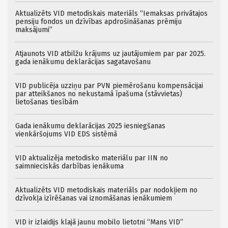
Aktualizēts VID metodiskais materiāls “Iemaksas privātajos
pensiju fondos un dzīvības apdrošināšanas prēmiju
maksājumi”
Atjaunots VID atbilžu krājums uz jautājumiem par par 2025.
gada ienākumu deklarācijas sagatavošanu
VID publicēja uzziņu par PVN piemērošanu kompensācijai
par atteikšanos no nekustamā īpašuma (stāvvietas)
lietošanas tiesībām
Gada ienākumu deklarācijas 2025 iesniegšanas
vienkāršojums VID EDS sistēmā
VID aktualizēja metodisko materiālu par IIN no
saimnieciskās darbības ienākuma
Aktualizēts VID metodiskais materiāls par nodokļiem no
dzīvokļa izīrēšanas vai iznomāšanas ienākumiem
VID ir izlaidijs klajā jaunu mobilo lietotni “Mans VID”