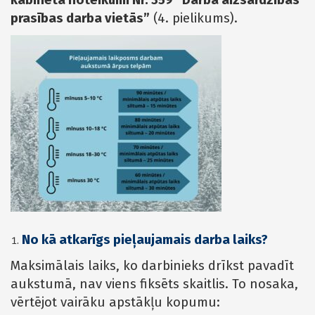
kabineta noteikumi Nr. 359 “Darba aizsardzības
prasības darba vietās”
(4. pielikums).
No kā atkarīgs pieļaujamais darba laiks?
Maksimālais laiks, ko darbinieks drīkst pavadīt
aukstumā, nav viens fiksēts skaitlis. To nosaka,
vērtējot vairāku apstākļu kopumu: