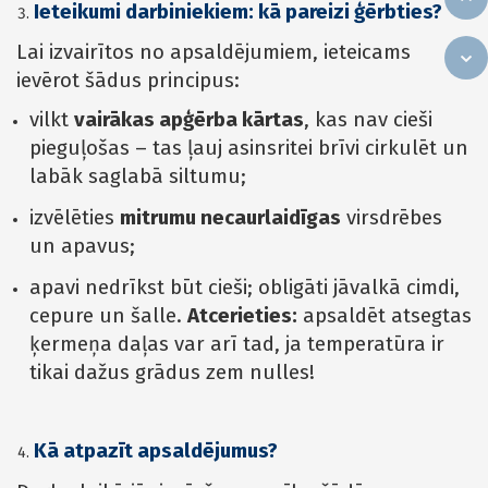
Ieteikumi darbiniekiem: kā pareizi ģērbties?
Lai izvairītos no apsaldējumiem, ieteicams
ievērot šādus principus:
vilkt
vairākas apģērba kārtas
, kas nav cieši
pieguļošas – tas ļauj asinsritei brīvi cirkulēt un
labāk saglabā siltumu;
izvēlēties
mitrumu necaurlaidīgas
virsdrēbes
un apavus;
apavi nedrīkst būt cieši; obligāti jāvalkā cimdi,
cepure un šalle.
Atcerieties:
apsaldēt atsegtas
ķermeņa daļas var arī tad, ja temperatūra ir
tikai dažus grādus zem nulles!
Kā atpazīt apsaldējumus?