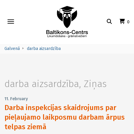
Toggle
0
navigation
Galvenā
darba aizsardzība
darba aizsardzība
,
Ziņas
11. February
Darba inspekcijas skaidrojums par
pieļaujamo laikposmu darbam ārpus
telpas ziemā