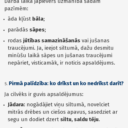
Darba laikā jāpievērš uzmanība šādām
pazīmēm:
āda kļūst
bāla
;
parādās
sāpes
;
rodas
jūtības samazināšanās
vai jušanas
traucējumi. Ja, ieejot siltumā, dažu desmitu
minūšu laikā sāpes un jušanas traucējumi
nepāriet, visticamāk, ir noticis apsaldējums.
Pirmā palīdzība: ko drīkst un ko nedrīkst darīt?
Ja cilvēks ir guvis apsaldējumus:
Jādara:
nogādājiet viņu siltumā, novelciet
mitrās drēbes un ciešos apavus, sasedziet ar
segu un dodiet dzert
siltu, saldu tēju
.