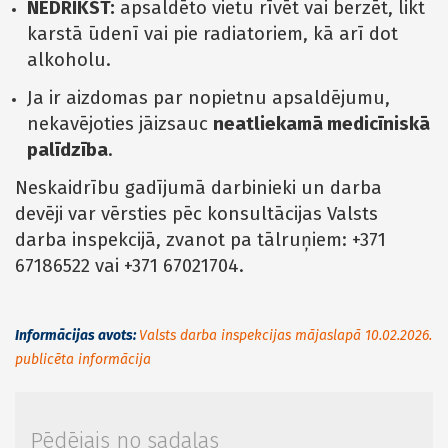
NEDRĪKST:
apsaldēto vietu rīvēt vai berzēt, likt
karstā ūdenī vai pie radiatoriem, kā arī dot
alkoholu.
Ja ir aizdomas par nopietnu apsaldējumu,
nekavējoties jāizsauc
neatliekamā medicīniskā
palīdzība
.
Neskaidrību gadījumā darbinieki un darba
devēji var vērsties pēc konsultācijas Valsts
darba inspekcijā, zvanot pa tālruņiem: +371
67186522 vai +371 67021704.
Informācijas avots:
Valsts darba inspekcijas mājaslapā 10.02.2026.
publicēta informācija
Pēdējais no sadaļas