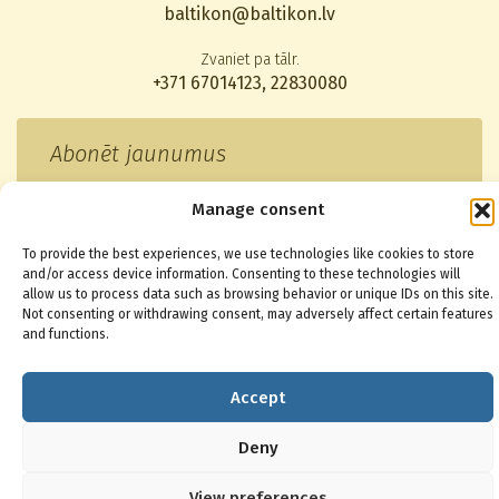
baltikon@baltikon.lv
Zvaniet pa tālr.
+371 67014123
,
22830080
Abonēt jaunumus
Manage consent
To provide the best experiences, we use technologies like cookies to store
and/or access device information. Consenting to these technologies will
© 2026 Baltikons - Centrs
allow us to process data such as browsing behavior or unique IDs on this site.
Not consenting or withdrawing consent, may adversely affect certain features
and functions.
Accept
Deny
View preferences