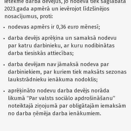
ietekmē darba devējus, jo nodeva tiek saglabāta
2023.gada apmērā un ievērojot līdzšinējos
nosacījumus, proti:
nodevas apmērs ir 0,36
euro
mēnesī;
darba devējs aprēķina un samaksā nodevu
par katru darbinieku, ar kuru nodibinātas
darba tiesiskās attiecības;
darba devējam nav jāmaksā nodeva par
darbiniekiem, par kuriem tiek maksāts sezonas
laukstrādnieku ienākuma nodoklis;
aprēķināto nodevu darba devējs norāda
likumā “Par valsts sociālo apdrošināšanu”
noteiktajā ziņojumā par obligātajām iemaksām
no darba ņēmēja darba ienākumiem.