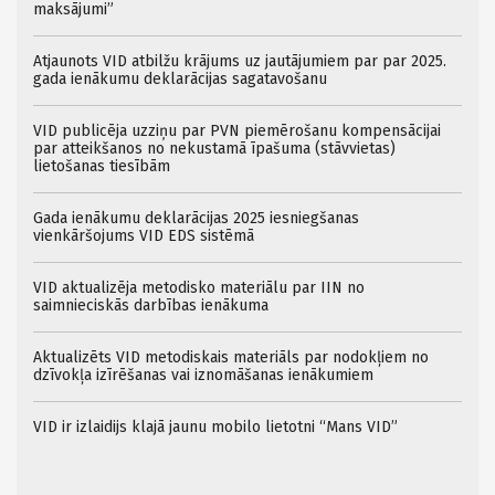
maksājumi”
Atjaunots VID atbilžu krājums uz jautājumiem par par 2025.
gada ienākumu deklarācijas sagatavošanu
VID publicēja uzziņu par PVN piemērošanu kompensācijai
par atteikšanos no nekustamā īpašuma (stāvvietas)
lietošanas tiesībām
Gada ienākumu deklarācijas 2025 iesniegšanas
vienkāršojums VID EDS sistēmā
VID aktualizēja metodisko materiālu par IIN no
saimnieciskās darbības ienākuma
Aktualizēts VID metodiskais materiāls par nodokļiem no
dzīvokļa izīrēšanas vai iznomāšanas ienākumiem
VID ir izlaidijs klajā jaunu mobilo lietotni “Mans VID”