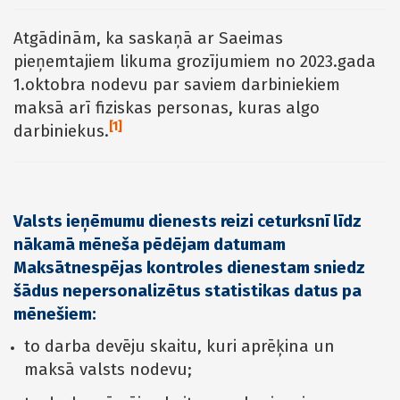
Atgādinām, ka saskaņā ar Saeimas
pieņemtajiem likuma grozījumiem no 2023.gada
1.oktobra nodevu par saviem darbiniekiem
maksā arī fiziskas personas, kuras algo
[1]
darbiniekus.
Valsts ieņēmumu dienests reizi ceturksnī līdz
nākamā mēneša pēdējam datumam
Maksātnespējas kontroles dienestam sniedz
šādus nepersonalizētus statistikas datus pa
mēnešiem:
to darba devēju skaitu, kuri aprēķina un
maksā valsts nodevu;