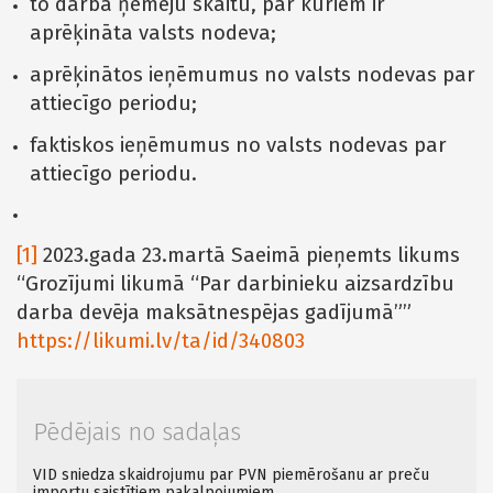
to darba ņēmēju skaitu, par kuriem ir
aprēķināta valsts nodeva;
aprēķinātos ieņēmumus no valsts nodevas par
attiecīgo periodu;
faktiskos ieņēmumus no valsts nodevas par
attiecīgo periodu.
[1]
2023.gada 23.martā Saeimā pieņemts likums
“Grozījumi likumā “Par darbinieku aizsardzību
darba devēja maksātnespējas gadījumā””
https://likumi.lv/ta/id/340803
Pēdējais no sadaļas
VID sniedza skaidrojumu par PVN piemērošanu ar preču
importu saistītiem pakalpojumiem