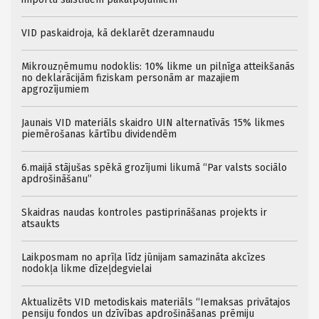
VID paskaidroja, kā deklarēt dzeramnaudu
Mikrouzņēmumu nodoklis: 10% likme un pilnīga atteikšanās
no deklarācijām fiziskam personām ar mazajiem
apgrozījumiem
Jaunais VID materiāls skaidro UIN alternatīvās 15% likmes
piemērošanas kārtību dividendēm
6.maijā stājušas spēkā grozījumi likumā “Par valsts sociālo
apdrošināšanu”
Skaidras naudas kontroles pastiprināšanas projekts ir
atsaukts
Laikposmam no aprīļa līdz jūnijam samazināta akcīzes
nodokļa likme dīzeļdegvielai
Aktualizēts VID metodiskais materiāls “Iemaksas privātajos
pensiju fondos un dzīvības apdrošināšanas prēmiju