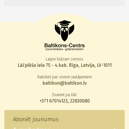
Laipni lūdzam ciemos
Lāčplēša iela 75 - 4.kab. Rīga, Latvija, LV-1011
Rakstiet par visiem jautājumiem
baltikon@baltikon.lv
Zvaniet pa tālr.
+371 67014123
,
22830080
Abonēt jaunumus