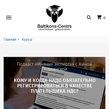
Toggle
0
navigation
Главная
Курсы
Подкаст «Мнение эксперта» с Ниной
Подвинской
КОМУ И КОГДА НАДО ОБЯЗАТЕЛЬНО
РЕГИСТРИРОВАТЬСЯ В КАЧЕСТВЕ
ПЛАТЕЛЬЩИКА НДС?