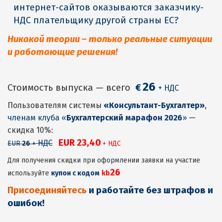
интернет-сайтов оказываются заказчику-
НДС плательщику другой страны ЕС?
Никакой теории – только реальные ситуации
и работающие решения!
26
Стоимость выпуска — всего
€
+ НДС
Пользователям системы
«Консультант-Бухгалтер»
,
членам клуба «
Бухгалтерский марафон 2026
» —
скидка 10%:
EUR 23,40
НДС
EUR
2
6
+
+ НДС
Для получения скидки при оформлении заявки на участие
26
используйте
купон с кодом
kb
Присоединяйтесь
и работайте без штрафов и
ошибок!