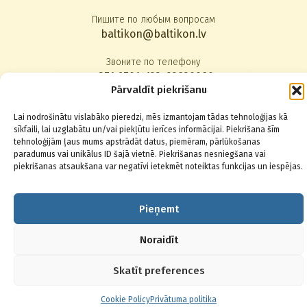
Пишите по любым вопросам
baltikon@baltikon.lv
Звоните по телефону
+371 67014123
,
22830080
Pārvaldīt piekrišanu
Подписаться на новости
Lai nodrošinātu vislabāko pieredzi, mēs izmantojam tādas tehnoloģijas kā
sīkfaili, lai uzglabātu un/vai piekļūtu ierīces informācijai. Piekrišana šīm
tehnoloģijām ļaus mums apstrādāt datus, piemēram, pārlūkošanas
paradumus vai unikālus ID šajā vietnē. Piekrišanas nesniegšana vai
piekrišanas atsaukšana var negatīvi ietekmēt noteiktas funkcijas un iespējas.
© 2026 Baltikons - Centrs
Pieņemt
Noraidīt
Skatīt preferences
Cookie Policy
Privātuma politika