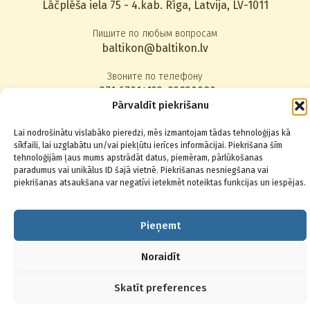
Lāčplēša iela 75 - 4.kab. Rīga, Latvija, LV-1011
Пишите по любым вопросам
baltikon@baltikon.lv
Звоните по телефону
+371 67014123
,
22830080
Pārvaldīt piekrišanu
Подписаться на новости
Lai nodrošinātu vislabāko pieredzi, mēs izmantojam tādas tehnoloģijas kā
sīkfaili, lai uzglabātu un/vai piekļūtu ierīces informācijai. Piekrišana šīm
tehnoloģijām ļaus mums apstrādāt datus, piemēram, pārlūkošanas
paradumus vai unikālus ID šajā vietnē. Piekrišanas nesniegšana vai
piekrišanas atsaukšana var negatīvi ietekmēt noteiktas funkcijas un iespējas.
© 2026 Baltikons - Centrs
Pieņemt
Noraidīt
Skatīt preferences