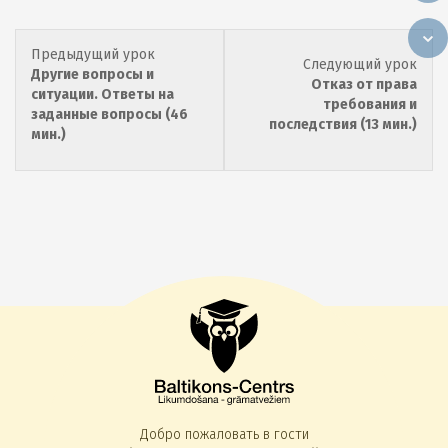
Lesson
Предыдущий урок
Less
Следующий урок
1
Другие вопросы и
3
Отказ от права
within
ситуации. Ответы на
withi
требования и
section
заданные вопросы (46
secti
последствия (13 мин.)
Налоговый
мин.)
Нало
и
и
бухгалтерский
бухг
учет
учет
выданных
выда
и
и
полученных
полу
займов.
займ
Добро пожаловать в гости