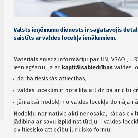
Valsts ieņēmumu dienests ir sagatavojis detali
saistīts ar valdes locekļa ienākumiem.
Materiāls sniedz informāciju par IIN, VSAOI, U
iesniegšanu, ja ar
kapitālsabiedrības
valdes loc
darba tiesiskās attiecības,
valdes loceklim ir noteikta atlīdzība ar citu ci
jāmaksā nodokļi no valdes locekļa domājam
Nodokļu normatīvie akti nenosaka, kādas civilt
jādibina ar savu izpildinstitūciju – valdes loc
civiltiesisko attiecību juridisko formu.