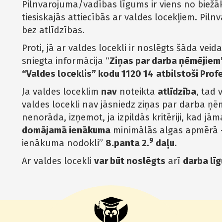
Pilnvarojuma/vadības līgums ir viens no biežā
tiesiskajās attiecībās ar valdes locekļiem. Pil
bez atlīdzības.
Proti, jā ar valdes locekli ir noslēgts šāda veid
sniegta informācija “
Ziņas par darba ņēmējiem
“Valdes loceklis” kodu 1120 14
atbilstoši Prof
Ja valdes loceklim
nav
noteikta
atlīdzība
, tad 
valdes locekli nav jāsniedz ziņas par darba ņē
nenorāda, izņemot, ja izpildās kritēriji, kad jā
domājamā ienākuma
minimālās algas apmērā –
9
ienākuma nodokli”
8.panta 2.
daļu
.
Ar valdes locekli
var būt noslēgts
arī
darba lī