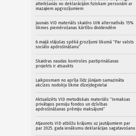
atteikšanās no deklarācijām fiziskam personām ar
mazajiem apgrozījumiem
Jaunais VID materiāls skaidro UIN alternatīvās 15%
likmes piemērošanas kārtību dividendēm
6.maijā stājušas spēkā grozījumi likumā “Par valsts
sociālo apdrošināšanu”
Skaidras naudas kontroles pastiprināšanas
projekts ir atsaukts
Laikposmam no aprīļa līdz jūnijam samazināta
akcīzes nodokļa likme dīzeļdegvielai
Aktualizēts VID metodiskais materiāls “Iemaksas
privātajos pensiju fondos un dzīvības
apdrošināšanas prēmiju maksājumi”
Atjaunots VID atbilžu krājums uz jautājumiem par
par 2025. gada ienākumu deklarācijas sagatavošanu