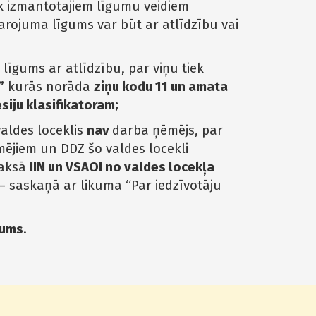
k izmantotajiem līgumu veidiem
nvarojuma līgums var būt ar atlīdzību vai
a līgums ar atlīdzību, par viņu tiek
”
kurās norāda
ziņu kodu 11 un amata
esiju klasifikatoram;
valdes loceklis
nav
darba ņēmējs, par
mējiem un DDZ šo valdes locekli
maksā
IIN un VSAOI no valdes locekļa
 saskaņā ar likuma “Par iedzīvotāju
gums
.