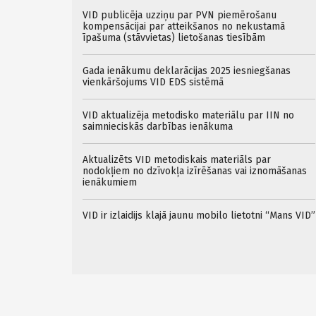
VID publicēja uzziņu par PVN piemērošanu
kompensācijai par atteikšanos no nekustamā
īpašuma (stāvvietas) lietošanas tiesībām
Gada ienākumu deklarācijas 2025 iesniegšanas
vienkāršojums VID EDS sistēmā
VID aktualizēja metodisko materiālu par IIN no
saimnieciskās darbības ienākuma
Aktualizēts VID metodiskais materiāls par
nodokļiem no dzīvokļa izīrēšanas vai iznomāšanas
ienākumiem
VID ir izlaidijs klajā jaunu mobilo lietotni “Mans VID”