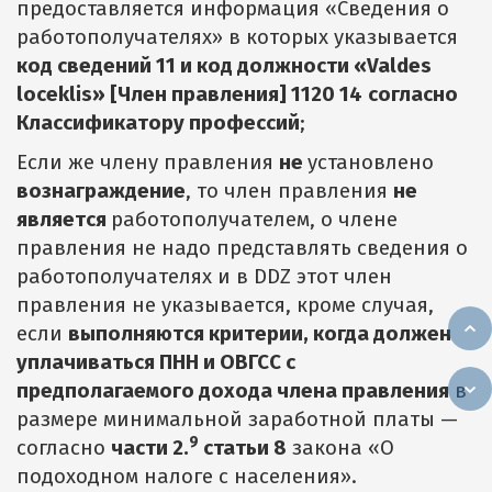
предоставляется информация «Сведения о
работополучателях» в которых указывается
код сведений
11
и код должности «
Valdes
loceklis
»
[
Член правления
]
1120 14
согласно
Классификатору профессий
;
Если же члену правления
не
установлено
вознаграждение
, то член правления
не
является
работополучателем, о члене
правления не надо представлять сведения о
работополучателях и в DDZ этот член
правления не указывается, кроме случая,
если
выполняются критерии, когда должен
уплачиваться ПНН и ОВГСС с
предполагаемого дохода члена правления
в
размере минимальной заработной платы —
9
согласно
части 2.
статьи 8
закона «О
подоходном налоге с населения».