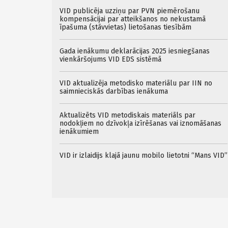
VID publicēja uzziņu par PVN piemērošanu
kompensācijai par atteikšanos no nekustamā
īpašuma (stāvvietas) lietošanas tiesībām
Gada ienākumu deklarācijas 2025 iesniegšanas
vienkāršojums VID EDS sistēmā
VID aktualizēja metodisko materiālu par IIN no
saimnieciskās darbības ienākuma
Aktualizēts VID metodiskais materiāls par
nodokļiem no dzīvokļa izīrēšanas vai iznomāšanas
ienākumiem
VID ir izlaidijs klajā jaunu mobilo lietotni “Mans VID”