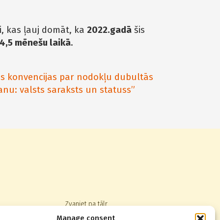
, kas ļauj domāt, ka
2022.gadā
šis
 4,5 mēnešu laikā
.
as konvencijas par nodokļu dubultās
u: valsts saraksts un statuss”
Zvaniet pa tālr.
+371 67014123
,
22830080
Manage consent