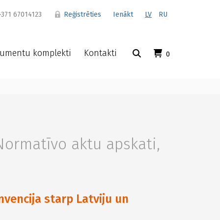
371 67014123
Reģistrēties
Ienākt
LV
RU
umentu komplekti
Kontakti
0
Normatīvo aktu apskati
,
vencija starp Latviju un