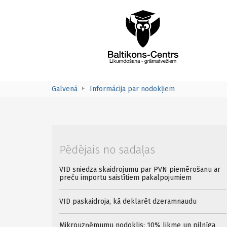
Galvenā
Informācija par nodokļiem
Pēdējais no sadaļas
VID sniedza skaidrojumu par PVN piemērošanu ar
preču importu saistītiem pakalpojumiem
VID paskaidroja, kā deklarēt dzeramnaudu
Mikrouzņēmumu nodoklis: 10% likme un pilnīga