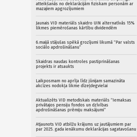
atteikšanās no deklarācijām fiziskam personām ar
mazajiem apgrozījumiem
Jaunais VID materiāls skaidro UIN alternatīvās 15%
likmes piemērošanas kārtību dividendēm
6.maijā stājušas spēkā grozījumi likumā “Par valsts
sociālo apdrošināšanu”
Skaidras naudas kontroles pastiprināšanas
projekts ir atsaukts
Laikposmam no aprīļa līdz jūnijam samazināta
akcīzes nodokļa likme dīzeļdegvielai
Aktualizēts VID metodiskais materiāls “Iemaksas
privātajos pensiju fondos un dzīvības
apdrošināšanas prēmiju maksājumi”
Atjaunots VID atbilžu krājums uz jautājumiem par
par 2025. gada ienākumu deklarācijas sagatavošanu