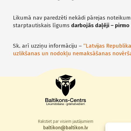
Likumā nav paredzēti nekādi pārejas noteikumi
starptautiskais līgums
darbojās daļēji – pirmo
Sk. arī uzziņu informāciju –
“Latvijas Republik
uzlikšanas un nodokļu nemaksāšanas novēršan
Rakstiet par visiem jautājumiem
baltikon@baltikon.lv