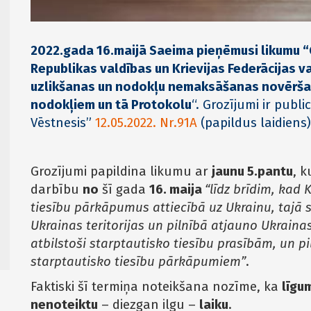
2022.gada 16.maijā Saeima pieņēmusi likumu “G
Republikas valdības un Krievijas Federācijas 
uzlikšanas un nodokļu nemaksāšanas novēršan
nodokļiem un tā Protokolu
“. Grozījumi ir publi
Vēstnesis”
12.05.2022. Nr.91A
(papildus laidiens)
Grozījumi papildina likumu ar
jaunu 5.pantu
, 
darbību
no
šī gada
16. maija
“līdz brīdim, kad 
tiesību pārkāpumus attiecībā uz Ukrainu, tajā 
Ukrainas teritorijas un pilnībā atjauno Ukrainas 
atbilstoši starptautisko tiesību prasībām, un pi
starptautisko tiesību pārkāpumiem”
.
Faktiski šī termiņa noteikšana nozīme, ka
līgu
nenoteiktu
– diezgan ilgu –
laiku
.