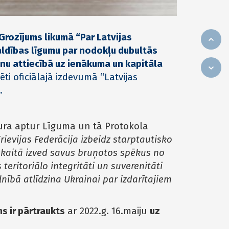
rozījums likumā “Par Latvijas
valdības līgumu par nodokļu dubultās
u attiecībā uz ienākuma un kapitāla
cēti oficiālajā izdevumā “Latvijas
.
kura aptur Līguma un tā Protokola
Krievijas Federācija izbeidz starptautisko
skaitā izved savus bruņotos spēkus no
teritoriālo integritāti un suverenitāti
lnībā atlīdzina Ukrainai par izdarītajiem
ms ir pārtraukts
ar 2022.g. 16.maiju
uz