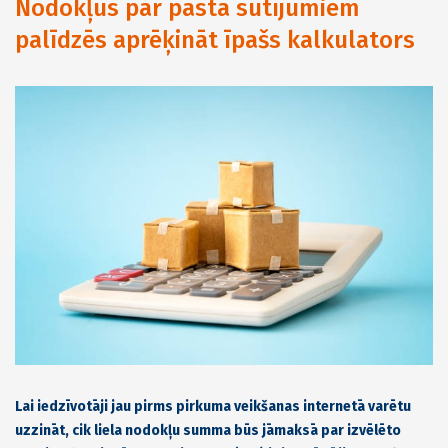
Nodokļus par pasta sūtījumiem
palīdzēs aprēķināt īpašs kalkulators
Lai iedzīvotāji jau pirms pirkuma veikšanas internetā varētu
uzzināt, cik liela nodokļu summa būs jāmaksā par izvēlēto