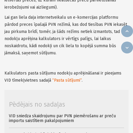
ietvertas preces, uz kurām neattiecas preču pārvietošanas
ierobežojumi vai aizliegumi).
Lai gan liela daļa internetveikalu un e-komercijas platformu
pārdod preces īpašajā PVN režīmā, kas dod tiesības PVN iekasēt
jau pirkuma brīdī, tomēr, ja šāds režīms netiek izmantots, tad
nodokļu aprēķina kalkulators ir vērtīgs palīgs, lai laikus
noskaidrotu, kādi nodokļi un cik liela to kopējā summa būs
jāmaksā, saņemot sūtījumu.
Kalkulators pasta sūtījumu nodokļu aprēķināšanai ir pieejams
VID tīmekļvietnes sadaļā
“Pasta sūtījumi”
.
Pēdējais no sadaļas
VID sniedza skaidrojumu par PVN piemērošanu ar preču
importu saistītiem pakalpojumiem