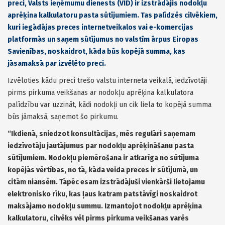
preci, Valsts ieņēmumu dienests (VID) ir izstrādājis nodokļu
aprēķina kalkulatoru pasta sūtījumiem. Tas palīdzēs cilvēkiem,
kuri iegādājas preces internetveikalos vai e-komercijas
platformās un saņem sūtījumus no valstīm ārpus Eiropas
Savienības, noskaidrot, kāda būs kopējā summa, kas
jāsamaksā par izvēlēto preci.
Izvēloties kādu preci trešo valstu interneta veikalā, iedzīvotāji
pirms pirkuma veikšanas ar nodokļu aprēķina kalkulatora
palīdzību var uzzināt, kādi nodokļi un cik liela to kopējā summa
būs jāmaksā, saņemot šo pirkumu.
“Ikdienā, sniedzot konsultācijas, mēs regulāri saņemam
iedzīvotāju jautājumus par nodokļu aprēķināšanu pasta
sūtījumiem. Nodokļu piemērošana ir atkarīga no sūtījuma
kopējās vērtības, no tā, kāda veida preces ir sūtījumā, un
citām niansēm. Tāpēc esam izstrādājuši vienkārši lietojamu
elektronisko rīku, kas ļaus katram patstāvīgi noskaidrot
maksājamo nodokļu summu. Izmantojot nodokļu aprēķina
kalkulatoru, cilvēks vēl pirms pirkuma veikšanas varēs