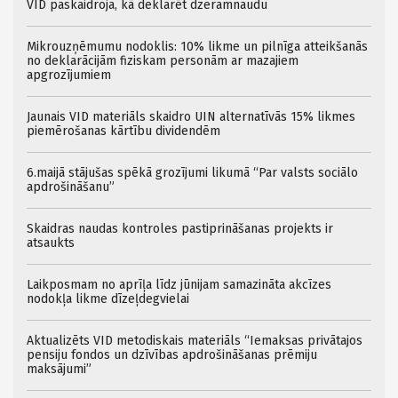
VID paskaidroja, kā deklarēt dzeramnaudu
Mikrouzņēmumu nodoklis: 10% likme un pilnīga atteikšanās
no deklarācijām fiziskam personām ar mazajiem
apgrozījumiem
Jaunais VID materiāls skaidro UIN alternatīvās 15% likmes
piemērošanas kārtību dividendēm
6.maijā stājušas spēkā grozījumi likumā “Par valsts sociālo
apdrošināšanu”
Skaidras naudas kontroles pastiprināšanas projekts ir
atsaukts
Laikposmam no aprīļa līdz jūnijam samazināta akcīzes
nodokļa likme dīzeļdegvielai
Aktualizēts VID metodiskais materiāls “Iemaksas privātajos
pensiju fondos un dzīvības apdrošināšanas prēmiju
maksājumi”