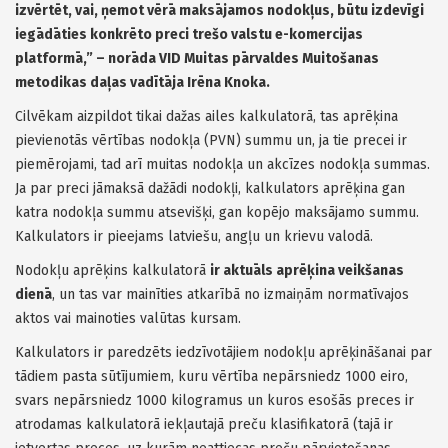
izvērtēt, vai, ņemot vērā maksājamos nodokļus, būtu izdevīgi
iegādāties konkrēto preci trešo valstu e-komercijas
platformā,” – norāda VID Muitas pārvaldes Muitošanas
metodikas daļas vadītāja Irēna Knoka.
Cilvēkam aizpildot tikai dažas ailes kalkulatorā, tas aprēķina
pievienotās vērtības nodokļa (PVN) summu un, ja tie precei ir
piemērojami, tad arī muitas nodokļa un akcīzes nodokļa summas.
Ja par preci jāmaksā dažādi nodokļi, kalkulators aprēķina gan
katra nodokļa summu atsevišķi, gan kopējo maksājamo summu.
Kalkulators ir pieejams latviešu, angļu un krievu valodā.
Nodokļu aprēķins kalkulatorā
ir aktuāls aprēķina veikšanas
dienā
, un tas var mainīties atkarībā no izmaiņām normatīvajos
aktos vai mainoties valūtas kursam.
Kalkulators ir paredzēts iedzīvotājiem nodokļu aprēķināšanai par
tādiem pasta sūtījumiem, kuru vērtība nepārsniedz 1000 eiro,
svars nepārsniedz 1000 kilogramus un kuros esošās preces ir
atrodamas kalkulatorā iekļautajā preču klasifikatorā (tajā ir