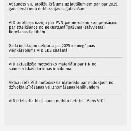
Atjaunots VID atbilžu krājums uz jautājumiem par par 2025.
gada ienākumu deklarācijas sagatavošanu
VID publicēja uzziņu par PVN piemērošanu kompensācijai
par atteikšanos no nekustamā īpašuma (stāvvietas)
lietošanas tiesībām
Gada ienākumu deklarācijas 2025 iesniegšanas
vienkāršojums VID EDS sistēmā
VID aktualizēja metodisko materiālu par IIN no
saimnieciskās darbības ienākuma
Aktualizēts VID metodiskais materiāls par nodokļiem no
dzīvokļa izīrēšanas vai iznomāšanas ienākumiem
VID ir izlaidijs klajā jaunu mobilo lietotni “Mans VID”