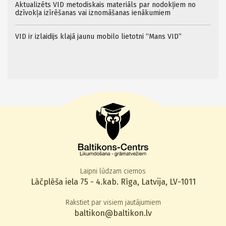
Aktualizēts VID metodiskais materiāls par nodokļiem no
dzīvokļa izīrēšanas vai iznomāšanas ienākumiem
VID ir izlaidijs klajā jaunu mobilo lietotni “Mans VID”
Laipni lūdzam ciemos
Lāčplēša iela 75 - 4.kab. Rīga, Latvija, LV-1011
Rakstiet par visiem jautājumiem
baltikon@baltikon.lv