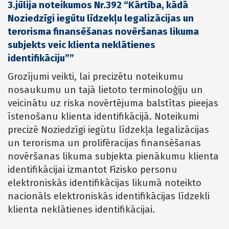
3.jūlija noteikumos Nr.392 “Kārtība, kādā
Noziedzīgi iegūtu līdzekļu legalizācijas un
terorisma finansēšanas novēršanas likuma
subjekts veic klienta neklātienes
identifikāciju””
Grozījumi veikti, lai precizētu noteikumu
nosaukumu un tajā lietoto terminoloģiju un
veicinātu uz riska novērtējuma balstītas pieejas
īstenošanu klienta identifikācijā. Noteikumi
precizē Noziedzīgi iegūtu līdzekļa legalizācijas
un terorisma un prolifēracijas finansēšanas
novēršanas likuma subjekta pienākumu klienta
identifikācijai izmantot Fizisko personu
elektroniskās identifikācijas likumā noteikto
nacionāls elektroniskās identifikācijas līdzekli
klienta neklātienes identifikācijai.