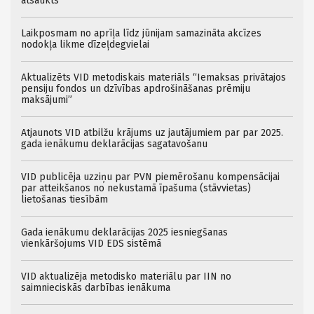
atsaukts
Laikposmam no aprīļa līdz jūnijam samazināta akcīzes
nodokļa likme dīzeļdegvielai
Aktualizēts VID metodiskais materiāls “Iemaksas privātajos
pensiju fondos un dzīvības apdrošināšanas prēmiju
maksājumi”
Atjaunots VID atbilžu krājums uz jautājumiem par par 2025.
gada ienākumu deklarācijas sagatavošanu
VID publicēja uzziņu par PVN piemērošanu kompensācijai
par atteikšanos no nekustamā īpašuma (stāvvietas)
lietošanas tiesībām
Gada ienākumu deklarācijas 2025 iesniegšanas
vienkāršojums VID EDS sistēmā
VID aktualizēja metodisko materiālu par IIN no
saimnieciskās darbības ienākuma