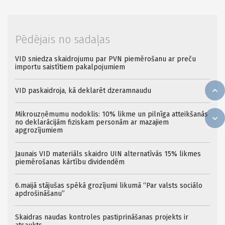
Pēdējais no sadaļas
VID sniedza skaidrojumu par PVN piemērošanu ar preču
importu saistītiem pakalpojumiem
VID paskaidroja, kā deklarēt dzeramnaudu
Mikrouzņēmumu nodoklis: 10% likme un pilnīga atteikšanās
no deklarācijām fiziskam personām ar mazajiem
apgrozījumiem
Jaunais VID materiāls skaidro UIN alternatīvās 15% likmes
piemērošanas kārtību dividendēm
6.maijā stājušas spēkā grozījumi likumā “Par valsts sociālo
apdrošināšanu”
Skaidras naudas kontroles pastiprināšanas projekts ir