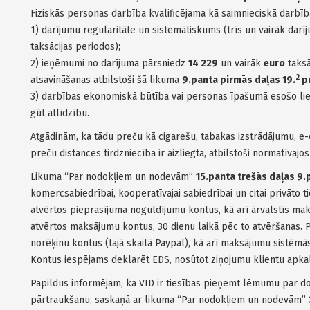
Fiziskās personas darbība kvalificējama kā saimnieciskā darbība,
1) darījumu regularitāte un sistemātiskums (trīs un vairāk darīju
taksācijas periodos);
2) ieņēmumi no darījuma pārsniedz
14 229
un vairāk
euro
taksā
2
atsavināšanas atbilstoši šā likuma
9.panta pirmās daļas 19.
p
3) darbības ekonomiskā būtība vai personas īpašumā esošo lie
gūt atlīdzību.
Atgādinām, ka tādu preču kā cigarešu, tabakas izstrādājumu, e-
preču distances tirdzniecība ir aizliegta, atbilstoši normatīvajo
Likuma “Par nodokļiem un nodevām”
15.panta trešās daļas 9.
komercsabiedrībai, kooperatīvajai sabiedrībai un citai privāto ti
atvērtos pieprasījuma noguldījumu kontus, kā arī ārvalstīs ma
atvērtos maksājumu kontus, 30 dienu laikā pēc to atvēršanas. Pr
norēķinu kontus (tajā skaitā Paypal), kā arī maksājumu sistēmā
Kontus iespējams deklarēt EDS, nosūtot ziņojumu klientu apk
Papildus informējam, ka VID ir tiesības pieņemt lēmumu par 
pārtraukšanu, saskaņā ar likuma “Par nodokļiem un nodevām”