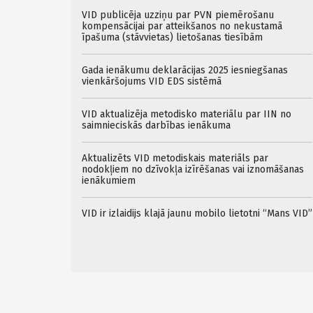
VID publicēja uzziņu par PVN piemērošanu
kompensācijai par atteikšanos no nekustamā
īpašuma (stāvvietas) lietošanas tiesībām
Gada ienākumu deklarācijas 2025 iesniegšanas
vienkāršojums VID EDS sistēmā
VID aktualizēja metodisko materiālu par IIN no
saimnieciskās darbības ienākuma
Aktualizēts VID metodiskais materiāls par
nodokļiem no dzīvokļa izīrēšanas vai iznomāšanas
ienākumiem
VID ir izlaidijs klajā jaunu mobilo lietotni “Mans VID”