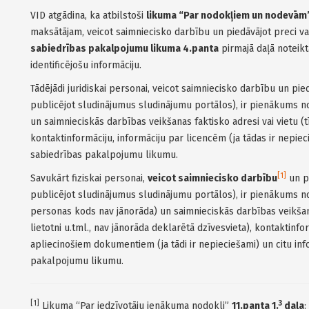
VID atgādina, ka atbilstoši
likuma “Par nodokļiem un nodevām
maksātājam, veicot saimniecisko darbību un piedāvājot preci v
sabiedrības pakalpojumu likuma 4.panta
pirmajā daļā noteikt
identificējošu informāciju.
Tādējādi juridiskai personai, veicot saimniecisko darbību un pie
publicējot sludinājumus sludinājumu portālos), ir pienākums 
un saimnieciskās darbības veikšanas faktisko adresi vai vietu (tī
kontaktinformāciju, informāciju par licencēm (ja tādas ir nepie
sabiedrības pakalpojumu likumu.
[1]
Savukārt fiziskai personai,
veicot saimniecisko darbību
un pi
publicējot sludinājumus sludinājumu portālos), ir pienākums n
personas kods nav jānorāda) un saimnieciskās darbības veikš
lietotni u.tml., nav jānorāda deklarētā dzīvesvieta), kontaktinfo
apliecinošiem dokumentiem (ja tādi ir nepieciešami) un citu inf
pakalpojumu likumu.
[1]
3
Likuma “Par iedzīvotāju ienākuma nodokli”
11.panta 1.
daļa
: