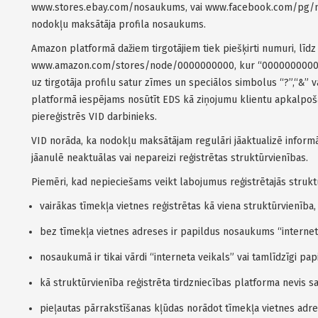
www.stores.ebay.com/nosaukums, vai www.facebook.com/pg/n
nodokļu maksātāja profila nosaukums.
Amazon platformā dažiem tirgotājiem tiek piešķirti numuri, līd
www.amazon.com/stores/node/0000000000, kur “0000000000” ir 
uz tirgotāja profilu satur zīmes un speciālos simbolus “?”,“&” v
platformā iespējams nosūtīt EDS kā ziņojumu klientu apkalpoš
piereģistrēs VID darbinieks.
VID norāda, ka nodokļu maksātājam regulāri jāaktualizē informāc
jāanulē neaktuālas vai nepareizi reģistrētas struktūrvienības.
Piemēri, kad nepieciešams veikt labojumus reģistrētajās strukt
vairākas tīmekļa vietnes reģistrētas kā viena struktūrvienība,
bez tīmekļa vietnes adreses ir papildus nosaukums “interneta
nosaukumā ir tikai vārdi “interneta veikals” vai tamlīdzīgi pap
kā struktūrvienība reģistrēta tirdzniecības platforma nevis sai
pieļautas pārrakstīšanas kļūdas norādot tīmekļa vietnes adres