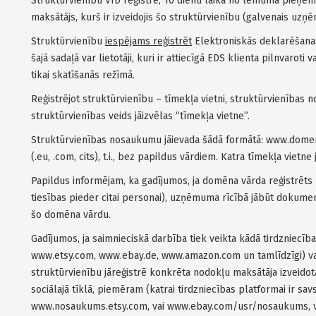
Struktūrvienību VID reģistrē, 10 dienu laikā no lēmuma pieņem
maksātājs, kurš ir izveidojis šo struktūrvienību (galvenais uzņ
Struktūrvienību
iespējams reģistrēt
Elektroniskās deklarēšanas
šajā sadaļā var lietotāji, kuri ir attiecīgā EDS klienta pilnvarot
tikai skatīšanās režīmā.
Reģistrējot struktūrvienību – tīmekļa vietni, struktūrvienības
struktūrvienības veids jāizvēlas “tīmekļa vietne”.
Struktūrvienības nosaukumu jāievada šādā formātā: www.domen
(.eu, .com, cits), t.i., bez papildus vārdiem. Katra tīmekļa vietne
Papildus informējam, ka gadījumos, ja domēna vārda reģistrēts li
tiesības pieder citai personai), uzņēmuma rīcībā jābūt dokument
šo domēna vārdu.
Gadījumos, ja saimnieciskā darbība tiek veikta kādā tirdzniec
www.etsy.com, www.ebay.de, www.amazon.com un tamlīdzīgi) vai
struktūrvienību jāreģistrē konkrēta nodokļu maksātāja izveidota
sociālajā tīklā, piemēram (katrai tirdzniecības platformai ir 
www.nosaukums.etsy.com, vai www.ebay.com/usr/nosaukums, 