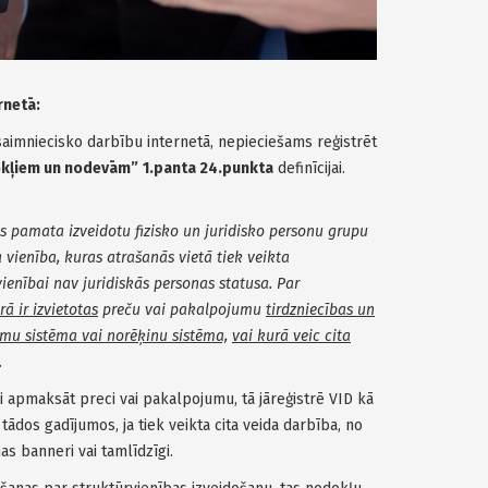
rnetā:
saimniecisko darbību internetā, nepieciešams reģistrēt
okļiem un nodevām”
1.panta 24.punkta
definīcijai.
s pamata izveidotu fizisko un juridisko personu grupu
a vienība, kuras atrašanās vietā tiek veikta
ienībai nav juridiskās personas statusa. Par
rā ir izvietotas
preču vai pakalpojumu
tirdzniecības un
mu sistēma vai norēķinu sistēma,
vai kurā veic cita
.
vai apmaksāt preci vai pakalpojumu, tā jāreģistrē VID kā
 tādos gadījumos, ja tiek veikta cita veida darbība, no
s banneri vai tamlīdzīgi.