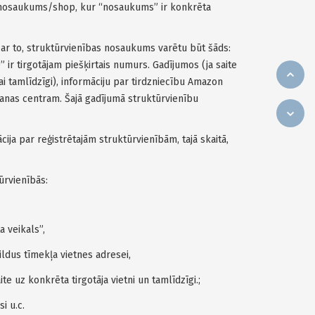
osaukums/shop, kur “nosaukums” ir konkrēta
z ar to, struktūrvienības nosaukums varētu būt šāds:
tirgotājam piešķirtais numurs. Gadījumos (ja saite
ai tamlīdzīgi), informāciju par tirdzniecību Amazon
anas centram. Šajā gadījumā struktūrvienību
ija par reģistrētajām struktūrvienībām, tajā skaitā,
ūrvienībās:
 veikals”,
ildus tīmekļa vietnes adresei,
te uz konkrēta tirgotāja vietni un tamlīdzīgi.;
i u.c.