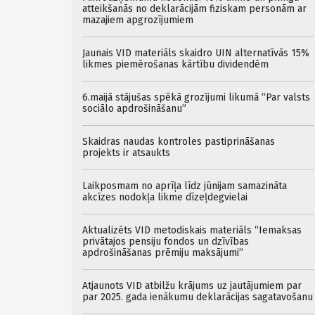
atteikšanās no deklarācijām fiziskam personām ar
mazajiem apgrozījumiem
Jaunais VID materiāls skaidro UIN alternatīvās 15%
likmes piemērošanas kārtību dividendēm
6.maijā stājušas spēkā grozījumi likumā “Par valsts
sociālo apdrošināšanu”
Skaidras naudas kontroles pastiprināšanas
projekts ir atsaukts
Laikposmam no aprīļa līdz jūnijam samazināta
akcīzes nodokļa likme dīzeļdegvielai
Aktualizēts VID metodiskais materiāls “Iemaksas
privātajos pensiju fondos un dzīvības
apdrošināšanas prēmiju maksājumi”
Atjaunots VID atbilžu krājums uz jautājumiem par
par 2025. gada ienākumu deklarācijas sagatavošanu