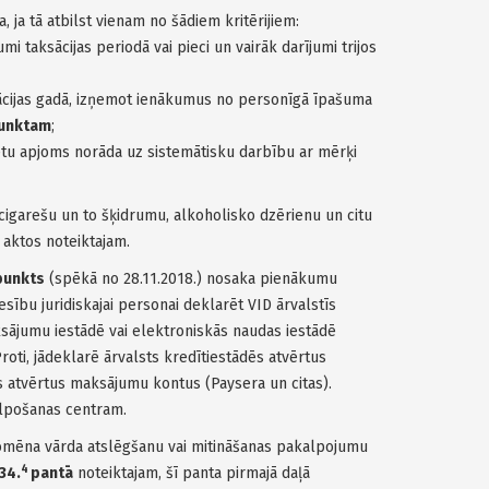
 ja tā atbilst vienam no šādiem kritērijiem:
mi taksācijas periodā vai pieci un vairāk darījumi trijos
cijas gadā, izņemot ienākumus no personīgā īpašuma
unktam
;
tu apjoms norāda uz sistemātisku darbību ar mērķi
cigarešu un to šķidrumu, alkoholisko dzērienu un citu
s aktos noteiktajam.
punkts
(spēkā no 28.11.2018.) nosaka pienākumu
esību juridiskajai personai deklarēt VID ārvalstīs
ksājumu iestādē vai elektroniskās naudas iestādē
oti, jādeklarē ārvalsts kredītiestādēs atvērtus
s atvērtus maksājumu kontus (Paysera un citas).
alpošanas centram.
domēna vārda atslēgšanu vai mitināšanas pakalpojumu
4
34.
pantā
noteiktajam, šī panta pirmajā daļā