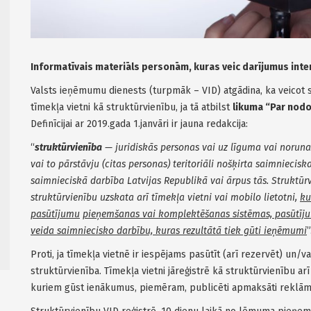
Informatīvais materiāls personām, kuras veic darījumus inte
Valsts ieņēmumu dienests (turpmāk – VID) atgādina, ka veicot 
tīmekļa vietni kā struktūrvienību, ja tā atbilst
likuma “Par nod
Definīcijai ar 2019.gada 1.janvāri ir jauna redakcija:
“
struktūrvienība
— juridiskās personas vai uz līguma vai noruna
vai to pārstāvju (citas personas) teritoriāli nošķirta saimniecisk
saimnieciskā darbība Latvijas Republikā vai ārpus tās. Struktūrv
struktūrvienību uzskata arī tīmekļa vietni vai mobilo lietotni,
ku
pasūtījumu
pieņemšanas vai komplektēšanas sistēmas, pasūtīju
veida saimniecisko darbību, kuras rezultātā tiek gūti ieņēmumi
”
Proti, ja tīmekļa vietnē ir iespējams pasūtīt (arī rezervēt) un/
struktūrvienība. Tīmekļa vietni jāreģistrē kā struktūrvienību arī
kuriem gūst ienākumus, piemēram, publicēti apmaksāti reklāma