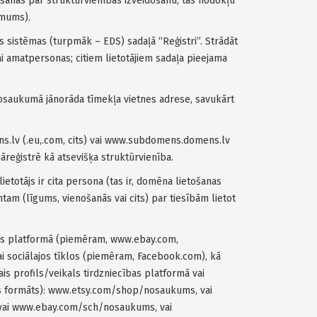
šanas par struktūrvienības izveidošanu, tas nodokļu
ēmums).
 sistēmas (turpmāk – EDS) sadaļā “Reģistri”. Strādāt
i vai amatpersonas; citiem lietotājiem sadaļa pieejama
 nosaukumā jānorāda tīmekļa vietnes adrese, savukārt
s.lv (.eu,.com, cits) vai www.subdomens.domens.lv
 jāreģistrē kā atsevišķa struktūrvienība.
etotājs ir cita persona (tas ir, domēna lietošanas
am (līgums, vienošanās vai cits) par tiesībām lietot
ības platformā (piemēram, www.ebay.com,
 sociālajos tīklos (piemēram, Facebook.com), kā
is profils/veikals tirdzniecības platformā vai
savs formāts): www.etsy.com/shop/nosaukums, vai
vai www.ebay.com/sch/nosaukums, vai