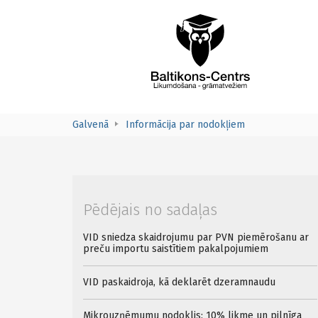
Galvenā
Informācija par nodokļiem
Pēdējais no sadaļas
VID sniedza skaidrojumu par PVN piemērošanu ar
preču importu saistītiem pakalpojumiem
VID paskaidroja, kā deklarēt dzeramnaudu
Mikrouzņēmumu nodoklis: 10% likme un pilnīga