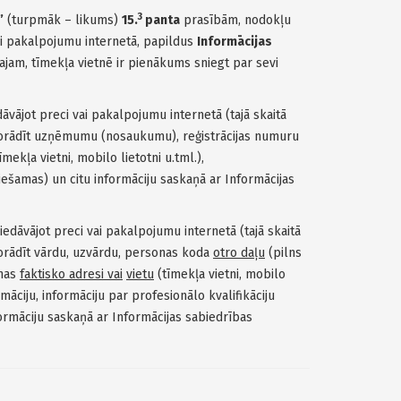
3
”
(turpmāk – likums)
15.
panta
prasībām, nodokļu
ai pakalpojumu internetā, papildus
Informācijas
ajam, tīmekļa vietnē ir pienākums sniegt par sevi
dāvājot preci vai pakalpojumu internetā (tajā skaitā
norādīt uzņēmumu (nosaukumu), reģistrācijas numuru
mekļa vietni, mobilo lietotni u.tml.),
ciešamas) un citu informāciju saskaņā ar Informācijas
edāvājot preci vai pakalpojumu internetā (tajā skaitā
orādīt vārdu, uzvārdu, personas koda
otro daļu
(pilns
anas
faktisko adresi vai
vietu
(tīmekļa vietni, mobilo
rmāciju, informāciju par profesionālo kvalifikāciju
ormāciju saskaņā ar Informācijas sabiedrības