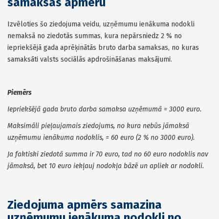
samaksas apmēru
Izvēloties šo ziedojuma veidu, uzņēmumu ienākuma nodokli
nemaksā no ziedotās summas, kura nepārsniedz 2 % no
iepriekšējā gada aprēķinātās bruto darba samaksas, no kuras
samaksāti valsts sociālās apdrošināšanas maksājumi.
Piemērs
Iepriekšējā gada bruto darba samaksa uzņēmumā = 3000 euro.
Maksimāli pieļaujamais ziedojums, no kura nebūs jāmaksā
uzņēmumu ienākuma nodoklis, = 60 euro (2 % no 3000 euro).
Ja faktiski ziedotā summa ir 70 euro, tad no 60 euro nodoklis nav
jāmaksā, bet 10 euro iekļauj nodokļa bāzē un apliek ar nodokli.
Ziedojuma apmērs samazina
uzņēmumu ienākuma nodokli no