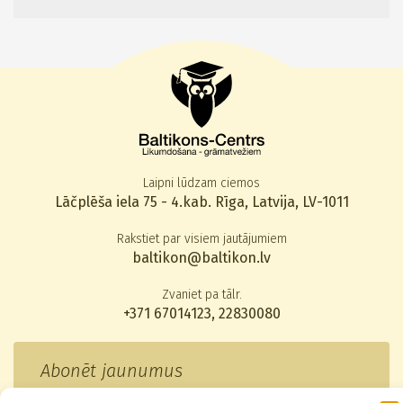
Laipni lūdzam ciemos
Lāčplēša iela 75 - 4.kab. Rīga, Latvija, LV-1011
Rakstiet par visiem jautājumiem
baltikon@baltikon.lv
Zvaniet pa tālr.
+371 67014123
,
22830080
Abonēt jaunumus