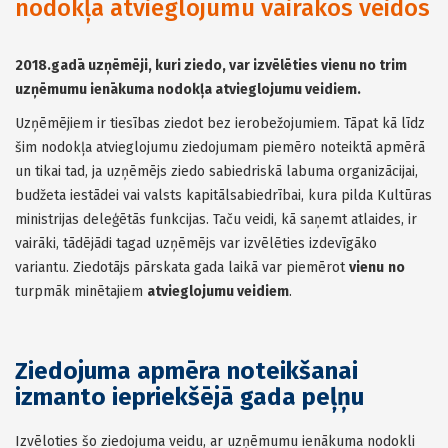
nodokļa atvieglojumu vairākos veidos
2018.gadā uzņēmēji, kuri ziedo, var izvēlēties vienu no trim
uzņēmumu ienākuma nodokļa atvieglojumu veidiem.
Uzņēmējiem ir tiesības ziedot bez ierobežojumiem. Tāpat kā līdz
šim nodokļa atvieglojumu ziedojumam piemēro noteiktā apmērā
un tikai tad, ja uzņēmējs ziedo sabiedriskā labuma organizācijai,
budžeta iestādei vai valsts kapitālsabiedrībai, kura pilda Kultūras
ministrijas deleģētās funkcijas. Taču veidi, kā saņemt atlaides, ir
vairāki, tādējādi tagad uzņēmējs var izvēlēties izdevīgāko
variantu. Ziedotājs pārskata gada laikā var piemērot
vienu
no
turpmāk minētajiem
atvieglojumu veidiem
.
Ziedojuma apmēra noteikšanai
izmanto iepriekšējā gada peļņu
Izvēloties šo ziedojuma veidu, ar uzņēmumu ienākuma nodokli