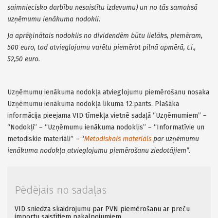
saimniecisko darbību nesaistītu izdevumu) un no tās samaksā
uzņēmumu ienākuma nodokli.
Ja aprēķinātais nodoklis no dividendēm būtu lielāks, piemēram,
500 euro, tad atvieglojumu varētu piemērot pilnā apmērā, t.i.,
52,50 euro.
Uzņēmumu ienākuma nodokļa atvieglojumu piemērošanu nosaka
Uzņēmumu ienākuma nodokļa likuma 12.pants. Plašāka
informācija pieejama VID tīmekļa vietnē sadaļā “Uzņēmumiem” –
“Nodokļi” – “Uzņēmumu ienākuma nodoklis” – “Informatīvie un
metodiskie materiāli” – “
Metodiskais materiāls
par uzņēmumu
ienākuma nodokļa atvieglojumu piemērošanu ziedotājiem”.
Pēdējais no sadaļas
VID sniedza skaidrojumu par PVN piemērošanu ar preču
importu saistītiem pakalpojumiem