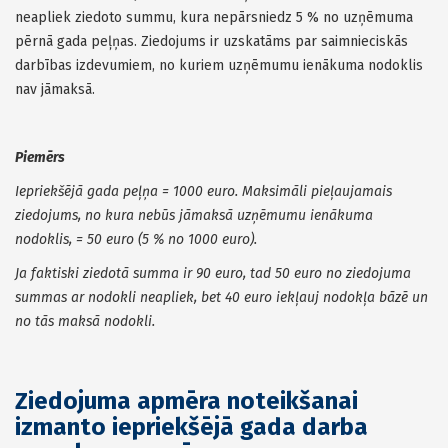
neapliek ziedoto summu, kura nepārsniedz 5 % no uzņēmuma
pērnā gada peļņas. Ziedojums ir uzskatāms par saimnieciskās
darbības izdevumiem, no kuriem uzņēmumu ienākuma nodoklis
nav jāmaksā.
Piemērs
Iepriekšējā gada peļņa = 1000 euro. Maksimāli pieļaujamais
ziedojums, no kura nebūs jāmaksā uzņēmumu ienākuma
nodoklis, = 50 euro (5 % no 1000 euro).
Ja faktiski ziedotā summa ir 90 euro, tad 50 euro no ziedojuma
summas ar nodokli neapliek, bet 40 euro iekļauj nodokļa bāzē un
no tās maksā nodokli.
Ziedojuma apmēra noteikšanai
izmanto iepriekšējā gada darba