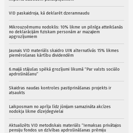
VID paskaidroja, kā deklarēt dzeramnaudu
Mikrouzņēmumu nodoklis: 10% likme un pilnīga atteikšanās
no deklarācijām fiziskam personām ar mazajiem
apgrozījumiem
Jaunais VID materiāls skaidro UIN alternatīvās 15% likmes
piemērošanas kārtību dividendēm
6.maijā stājušas spēkā grozījumi likumā “Par valsts sociālo
apdrošināšanu”
Skaidras naudas kontroles pastiprināšanas projekts ir
atsaukts
Laikposmam no aprīļa līdz jūnijam samazināta akcīzes
nodokļa likme dīzeļdegvielai
Aktualizēts VID metodiskais materiāls “Iemaksas privātajos
pensiju fondos un dzīvības apdrošināšanas prēmiju