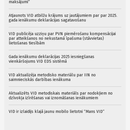
maksājumi”
Atjaunots VID atbilžu krājums uz jautājumiem par par 2025.
gada ienākumu deklarācijas sagatavošanu
VID publicēja uzziņu par PVN piemērošanu kompensācijai
par atteikšanos no nekustamā īpašuma (stāvvietas)
lietošanas tiesībām
Gada ienākumu deklarācijas 2025 iesniegšanas
vienkāršojums VID EDS sistēmā
VID aktualizēja metodisko materiālu par IIN no
saimnieciskās darbības ienākuma
Aktualizēts VID metodiskais materiāls par nodokļiem no
dzīvokļa izīrēšanas vai iznomāšanas ienākumiem
VID ir izlaidijs klajā jaunu mobilo lietotni “Mans VID”