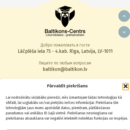
Добро пожаловать в гости
Lāčplēša iela 75 - 4.kab. Rīga, Latvija, LV-1011
Пишите по любым вопросам
baltikon@baltikon.lv
Звоните по телефону
Pārvaldīt piekrišanu
+371 67014123
,
22830080
Lai nodrošinātu vislabāko pieredzi, mēs izmantojam tādas tehnoloģijas kā
sīkfaili, lai uzglabātu un/vai piekļūtu ierīces informācijai. Piekrišana šīm
Подписаться на новости
tehnoloģijām ļaus mums apstrādāt datus, piemēram, pārlūkošanas
paradumus vai unikālus ID šajā vietnē. Piekrišanas nesniegšana vai
piekrišanas atsaukšana var negatīvi ietekmēt noteiktas funkcijas un iespējas.