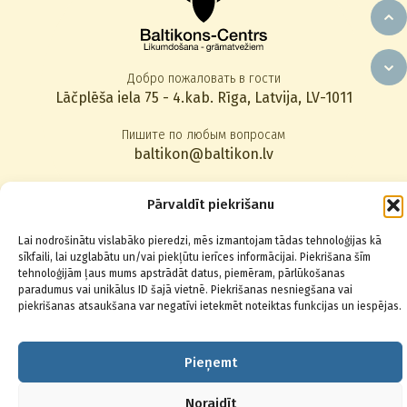
Добро пожаловать в гости
Lāčplēša iela 75 - 4.kab. Rīga, Latvija, LV-1011
Пишите по любым вопросам
baltikon@baltikon.lv
Звоните по телефону
Pārvaldīt piekrišanu
+371 67014123
,
22830080
Lai nodrošinātu vislabāko pieredzi, mēs izmantojam tādas tehnoloģijas kā
sīkfaili, lai uzglabātu un/vai piekļūtu ierīces informācijai. Piekrišana šīm
Подписаться на новости
tehnoloģijām ļaus mums apstrādāt datus, piemēram, pārlūkošanas
paradumus vai unikālus ID šajā vietnē. Piekrišanas nesniegšana vai
piekrišanas atsaukšana var negatīvi ietekmēt noteiktas funkcijas un iespējas.
Pieņemt
© 2026 Baltikons - Centrs
Noraidīt