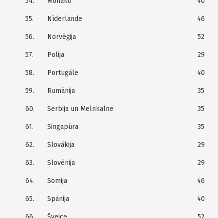
54.
Monako
40
55.
Nīderlande
46
56.
Norvēģija
52
57.
Polija
29
58.
Portugāle
40
59.
Rumānija
35
60.
Serbija un Melnkalne
35
61.
Singapūra
35
62.
Slovākija
29
63.
Slovēnija
29
64.
Somija
46
65.
Spānija
40
66.
Šveice
52