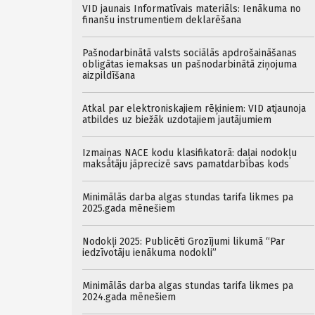
VID jaunais Informatīvais materiāls: Ienākuma no
finanšu instrumentiem deklarēšana
Pašnodarbinātā valsts sociālās apdrošaināšanas
obligātas iemaksas un pašnodarbinātā ziņojuma
aizpildīšana
Atkal par elektroniskajiem rēķiniem: VID atjaunoja
atbildes uz biežāk uzdotajiem jautājumiem
Izmaiņas NACE kodu klasifikatorā: daļai nodokļu
maksātāju jāprecizē savs pamatdarbības kods
Minimālās darba algas stundas tarifa likmes pa
2025.gada mēnešiem
Nodokļi 2025: Publicēti Grozījumi likumā “Par
iedzīvotāju ienākuma nodokli”
Minimālās darba algas stundas tarifa likmes pa
2024.gada mēnešiem