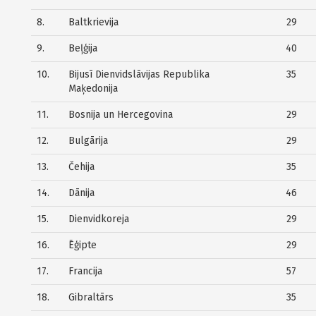
8.
Baltkrievija
29
9.
Beļģija
40
10.
Bijusī Dienvidslāvijas Republika
35
Maķedonija
11.
Bosnija un Hercegovina
29
12.
Bulgārija
29
13.
Čehija
35
14.
Dānija
46
15.
Dienvidkoreja
29
16.
Ēģipte
29
17.
Francija
57
18.
Gibraltārs
35