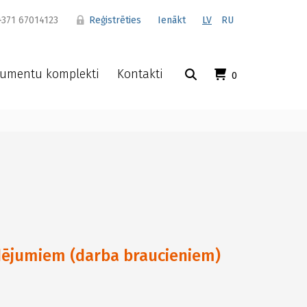
371 67014123
Reģistrēties
Ienākt
LV
RU
umentu komplekti
Kontakti
0
ējumiem (darba braucieniem)