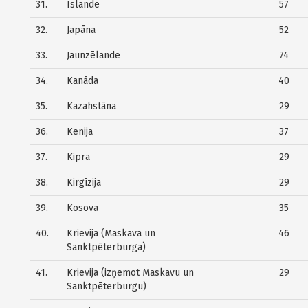
31.
Īslande
57
32.
Japāna
52
33.
Jaunzēlande
74
34.
Kanāda
40
35.
Kazahstāna
29
36.
Kenija
37
37.
Kipra
29
38.
Kirgīzija
29
39.
Kosova
35
40.
Krievija (Maskava un
46
Sanktpēterburga)
41.
Krievija (izņemot Maskavu un
29
Sanktpēterburgu)