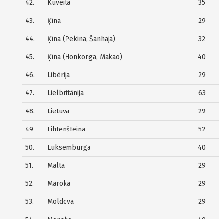
42.
Kuveita
35
43.
Ķīna
29
44.
Ķīna (Pekina, Šanhaja)
32
45.
Ķīna (Honkonga, Makao)
40
46.
Libērija
29
47.
Lielbritānija
63
48.
Lietuva
29
49.
Lihtenšteina
52
50.
Luksemburga
40
51.
Malta
29
52.
Maroka
29
53.
Moldova
29