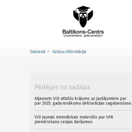
Galvenā
Uzziņu informācija
Pēdējais no sadaļas
Atjaunots VID atbilžu krājums uz jautājumiem par
par 2025. gada ienākumu deklarācijas sagatavošanu
VID jaunais metodiskais materiāls par UIN
piemērošanu cesijas darījumos