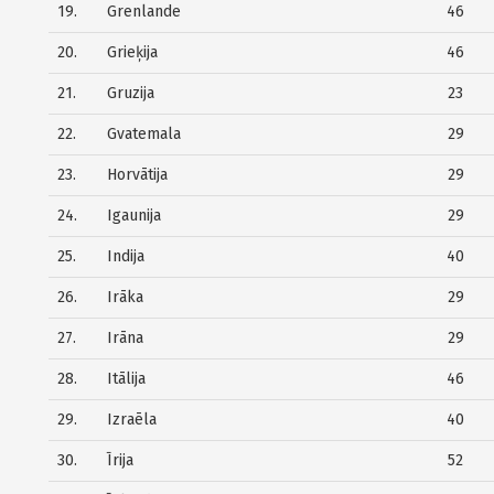
19.
Grenlande
46
20.
Grieķija
46
21.
Gruzija
23
22.
Gvatemala
29
23.
Horvātija
29
24.
Igaunija
29
25.
Indija
40
26.
Irāka
29
27.
Irāna
29
28.
Itālija
46
29.
Izraēla
40
30.
Īrija
52