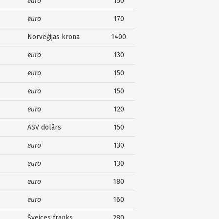
euro
150
euro
170
Norvēģijas krona
1400
euro
130
euro
150
euro
150
euro
120
ASV dolārs
150
euro
130
euro
130
euro
180
euro
160
Šveices franks
280