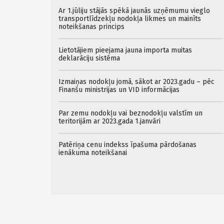
Ar 1.jūliju stājās spēkā jaunās uzņēmumu vieglo
transportlīdzekļu nodokļa likmes un mainīts
noteikšanas princips
Lietotājiem pieejama jauna importa muitas
deklarāciju sistēma
Izmaiņas nodokļu jomā, sākot ar 2023.gadu – pēc
Finanšu ministrijas un VID informācijas
Par zemu nodokļu vai beznodokļu valstīm un
teritorijām ar 2023.gada 1.janvāri
Patēriņa cenu indekss īpašuma pārdošanas
ienākuma noteikšanai