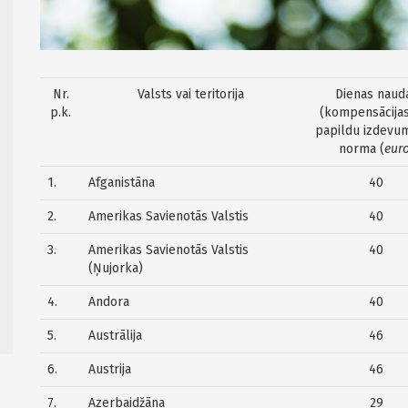
Nr.
Valsts vai teritorija
Dienas naud
p.k.
(kompensācijas
papildu izdevu
norma (
eur
1.
Afganistāna
40
2.
Amerikas Savienotās Valstis
40
3.
Amerikas Savienotās Valstis
40
(Ņujorka)
4.
Andora
40
5.
Austrālija
46
6.
Austrija
46
7.
Azerbaidžāna
29