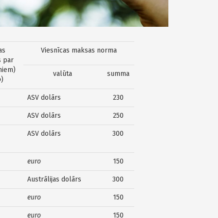
as
Viesnīcas maksas norma
 par
miem)
valūta
summa
o
)
ASV dolārs
230
ASV dolārs
250
ASV dolārs
300
euro
150
Austrālijas dolārs
300
euro
150
euro
150