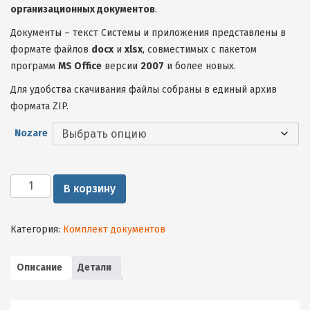
организационных документов
.
Документы – текст Системы и приложения представлены в
формате файлов
docx
и
xlsx
, совместимых с пакетом
программ
MS Office
версии
2007
и более новых.
Для удобства скачивания файлы собраны в единый архив
формата ZIP.
Nozare
Количество
В корзину
товара
ОБРАЗЕЦ
Системы
Категория:
Комплект документов
внутреннего
контроля
(IKS)
Описание
Детали
по
выполнению
требований