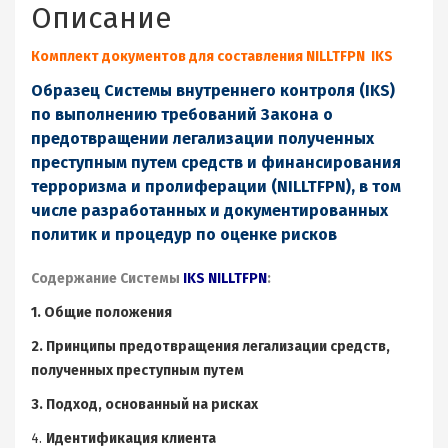
Описание
Закона
о
NILLTFP
Комплект документов для составления NILLTFPN IKS
(с
Образец Системы внутреннего контроля (IKS)
приложениями)
для
по выполнению требований Закона о
ЮРИСТОВ
предотвращении легализации полученных
и
преступным путем средств и финансирования
сделок
терроризма и пролиферации (NILLTFPN), в том
с
числе разработанных и документированных
НЕДВИЖИМОСТЬЮ
политик и процедур по оценке рисков
Содержание Системы
IKS NILLTFPN
:
1. Общие положения
2. Принципы предотвращения легализации средств,
полученных преступным путем
3. Подход, основанный на рисках
4.
Идентификация клиента