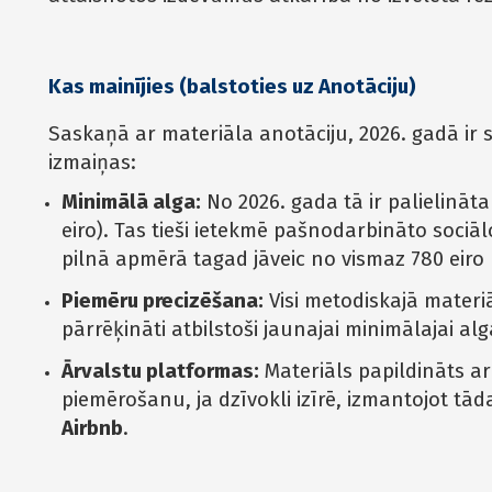
Kas mainījies (balstoties uz Anotāciju)
Saskaņā ar materiāla anotāciju, 2026. gadā ir 
izmaiņas:
Minimālā alga:
No 2026. gada tā ir palielināta
eiro). Tas tieši ietekmē pašnodarbināto soci
pilnā apmērā tagad jāveic no vismaz 780 eiro
Piemēru precizēšana:
Visi metodiskajā materiā
pārrēķināti atbilstoši jaunajai minimālajai alg
Ārvalstu platformas:
Materiāls papildināts a
piemērošanu, ja dzīvokli izīrē, izmantojot tā
Airbnb
.