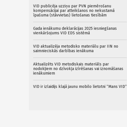
VID publicēja uzziņu par PVN piemērošanu
kompensācijai par atteikšanos no nekustamā
īpašuma (stāvvietas) lietošanas tiesībām
Gada ienākumu deklarācijas 2025 iesniegšanas
vienkāršojums VID EDS sistēmā
VID aktualizēja metodisko materiālu par IIN no
saimnieciskās darbības ienākuma
Aktualizēts VID metodiskais materiāls par
nodokļiem no dzīvokļa izīrēšanas vai iznomāšanas
ienākumiem
VID ir izlaidijs klajā jaunu mobilo lietotni “Mans VID”