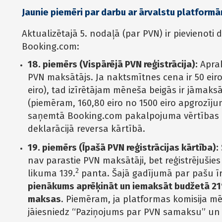
Jaunie piemēri par darbu ar ārvalstu platform
Aktualizētajā 5. nodaļā (par PVN) ir pievienoti 
Booking.com:
18. piemērs (Vispārējā PVN reģistrācija):
Apraks
PVN maksātājs. Ja naktsmītnes cena ir 50 eiro
eiro), tad izīrētājam mēneša beigās ir jāmaks
(piemēram, 160,80 eiro no 1500 eiro apgrozīj
saņemtā Booking.com pakalpojuma vērtības (
deklarācijā reversa kārtībā.
19. piemērs (Īpašā PVN reģistrācijas kārtība):
nav parastie PVN maksātāji, bet reģistrējušie
2
likuma 139.
panta. Šajā gadījumā par pašu īri
pienākums aprēķināt un iemaksāt budžetā 21
maksas
. Piemēram, ja platformas komisija mēn
jāiesniedz “Paziņojums par PVN samaksu” un j