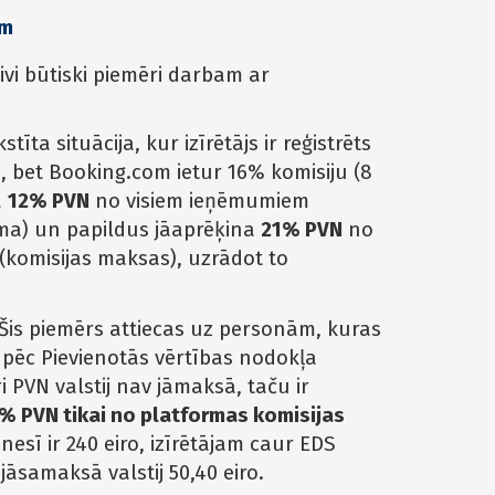
ām
divi būtiski piemēri darbam ar
tīta situācija, kur izīrētājs ir reģistrēts
, bet Booking.com ietur 16% komisiju (8
ā
12% PVN
no visiem ieņēmumiem
uma) un papildus jāaprēķina
21% PVN
no
komisijas maksas), uzrādot to
Šis piemērs attiecas uz personām, kuras
s pēc Pievienotās vērtības nodokļa
 PVN valstij nav jāmaksā, taču ir
% PVN tikai no platformas komisijas
esī ir 240 eiro, izīrētājam caur EDS
āsamaksā valstij 50,40 eiro.