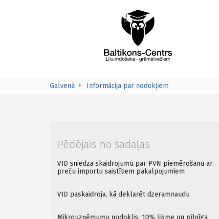
Galvenā
Informācija par nodokļiem
Pēdējais no sadaļas
VID sniedza skaidrojumu par PVN piemērošanu ar
preču importu saistītiem pakalpojumiem
VID paskaidroja, kā deklarēt dzeramnaudu
Mikrouzņēmumu nodoklis: 10% likme un pilnīga