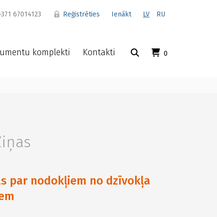
371 67014123
Reģistrēties
Ienākt
LV
RU
umentu komplekti
Kontakti
0
Ziņas
ls par nodokļiem no dzīvokļa
iem