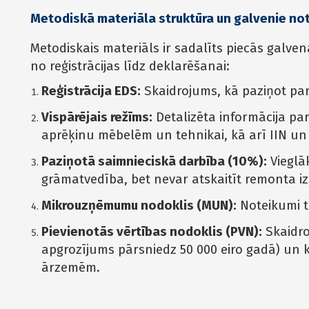
Metodiskā materiāla struktūra un galvenie no
Metodiskais materiāls ir sadalīts piecās galve
no reģistrācijas līdz deklarēšanai:
Reģistrācija EDS:
Skaidrojums, kā paziņot par
Vispārējais režīms:
Detalizēta informācija pa
aprēķinu mēbelēm un tehnikai, kā arī IIN un
Paziņotā saimnieciskā darbība (10%):
Vieglāk
grāmatvedība, bet nevar atskaitīt remonta 
Mikrouzņēmumu nodoklis (MUN):
Noteikumi ti
Pievienotās vērtības nodoklis (PVN):
Skaidro
apgrozījums pārsniedz 50 000 eiro gadā) un
ārzemēm.