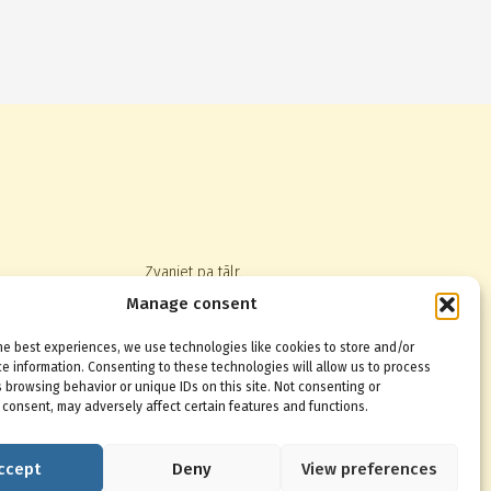
Zvaniet pa tālr.
+371 67014123
,
22830080
Manage consent
he best experiences, we use technologies like cookies to store and/or
e information. Consenting to these technologies will allow us to process
 browsing behavior or unique IDs on this site. Not consenting or
consent, may adversely affect certain features and functions.
ccept
Deny
View preferences