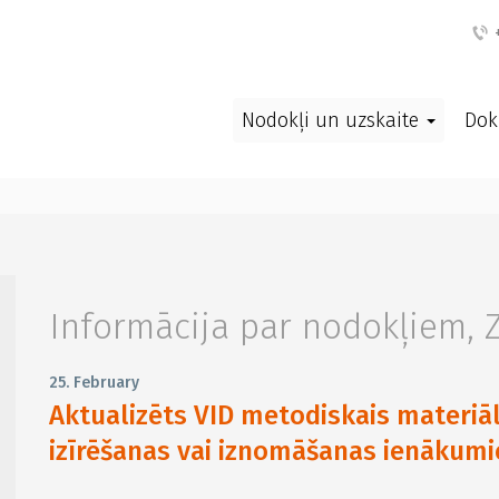
+
Nodokļi un uzskaite
Dok
Informācija par nodokļiem
,
25. February
Aktualizēts VID metodiskais materiā
izīrēšanas vai iznomāšanas ienākum