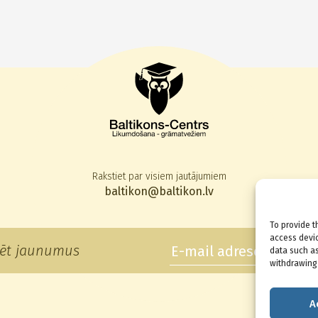
Rakstiet par visiem jautājumiem
baltikon@baltikon.lv
To provide t
access devic
ēt jaunumus
data such as
withdrawing 
A