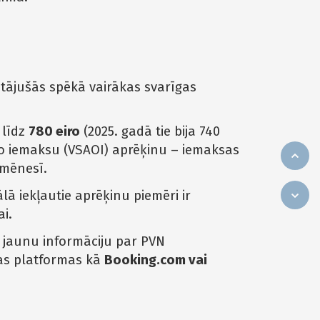
stājušās spēkā vairākas svarīgas
 līdz
780 eiro
(2025. gadā tie bija 740
ālo iemaksu (VSAOI) aprēķinu – iemaksas
 mēnesī.
lā iekļautie aprēķinu piemēri ir
ai.
r jaunu informāciju par PVN
das platformas kā
Booking.com vai