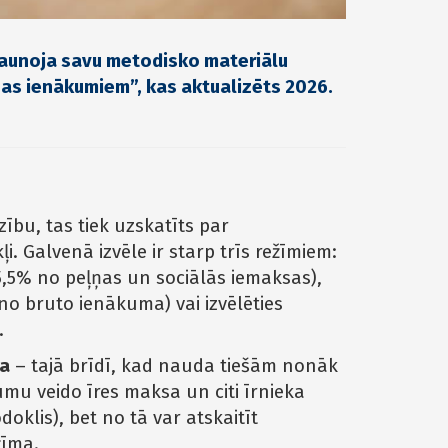
tjaunoja savu metodisko materiālu
nas ienākumiem”, kas aktualizēts 2026.
zību, tas tiek uzskatīts par
. Galvenā izvēle ir starp trīs režīmiem:
5,5% no peļņas un sociālās iemaksas),
no bruto ienākuma) vai izvēlēties
.
pa
– tajā brīdī, kad nauda tiešām nonāk
mu veido īres maksa un citi īrnieka
lis), bet no tā var atskaitīt
žīma.