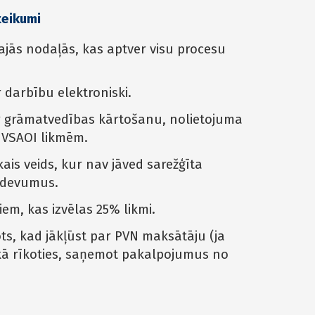
teikumi
najās nodaļās, kas aptver visu procesu
 darbību elektroniski.
r grāmatvedības kārtošanu, nolietojuma
 VSAOI likmēm.
ais veids, kur nav jāved sarežģīta
izdevumus.
em, kas izvēlas 25% likmi.
ts, kad jākļūst par PVN maksātāju (ja
 kā rīkoties, saņemot pakalpojumus no