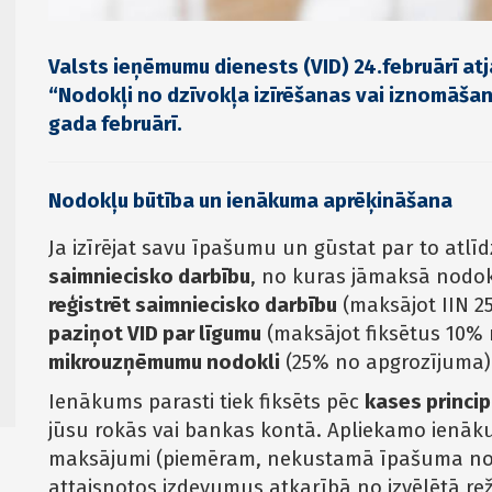
Valsts ieņēmumu dienests (VID) 24.februārī a
“Nodokļi no dzīvokļa izīrēšanas vai iznomāša
gada februārī.
Nodokļu būtība un ienākuma aprēķināšana
Ja izīrējat savu īpašumu un gūstat par to atlīd
saimniecisko darbību
, no kuras jāmaksā nodokļi
reģistrēt saimniecisko darbību
(maksājot IIN 2
paziņot VID par līgumu
(maksājot fiksētus 10% 
mikrouzņēmumu nodokli
(25% no apgrozījuma)
Ienākums parasti tiek fiksēts pēc
kases princi
jūsu rokās vai bankas kontā. Apliekamo ienāku
maksājumi (piemēram, nekustamā īpašuma nodok
attaisnotos izdevumus atkarībā no izvēlētā re