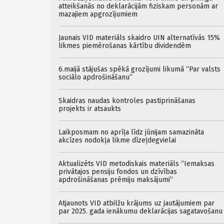
atteikšanās no deklarācijām fiziskam personām ar
mazajiem apgrozījumiem
Jaunais VID materiāls skaidro UIN alternatīvās 15%
likmes piemērošanas kārtību dividendēm
6.maijā stājušas spēkā grozījumi likumā “Par valsts
sociālo apdrošināšanu”
Skaidras naudas kontroles pastiprināšanas
projekts ir atsaukts
Laikposmam no aprīļa līdz jūnijam samazināta
akcīzes nodokļa likme dīzeļdegvielai
Aktualizēts VID metodiskais materiāls “Iemaksas
privātajos pensiju fondos un dzīvības
apdrošināšanas prēmiju maksājumi”
Atjaunots VID atbilžu krājums uz jautājumiem par
par 2025. gada ienākumu deklarācijas sagatavošanu