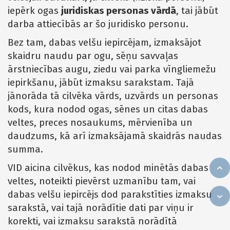
iepērk ogas
juridiskas personas vārdā
, tai jābūt
darba attiecībās ar šo juridisko personu.
Bez tam, dabas velšu iepircējam, izmaksājot
skaidru naudu par ogu, sēņu savvaļas
ārstniecības augu, ziedu vai parka vīngliemežu
iepirkšanu, jābūt izmaksu sarakstam. Tajā
jānorāda tā cilvēka vārds, uzvārds un personas
kods, kura nodod ogas, sēnes un citas dabas
veltes, preces nosaukums, mērvienība un
daudzums, kā arī izmaksājamā skaidrās naudas
summa.
VID aicina cilvēkus, kas nodod minētās dabas
veltes, noteikti pievērst uzmanību tam, vai
dabas velšu iepircējs dod parakstīties izmaksu
sarakstā, vai tajā norādītie dati par viņu ir
korekti, vai izmaksu sarakstā norādītā