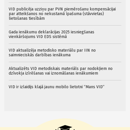
VID publicēja uzziņu par PVN piemērošanu kompensācijai
par atteikšanos no nekustamā īpašuma (stāvvietas)
lietošanas tiesībām
Gada ienākumu deklarācijas 2025 iesniegšanas
vienkāršojums VID EDS sistēmā
VID aktualizēja metodisko materiālu par IIN no
saimnieciskās darbības ienākuma
Aktualizēts VID metodiskais materiāls par nodokļiem no
dzīvokļa izīrēšanas vai iznomāšanas ienākumiem
VID ir izlaidijs klajā jaunu mobilo lietotni “Mans VID”