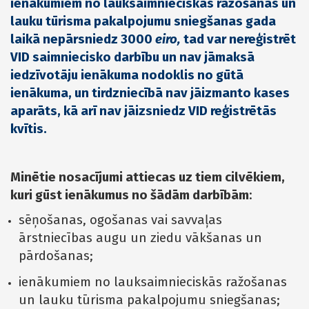
ienākumiem no lauksaimnieciskās ražošanas un
lauku tūrisma pakalpojumu sniegšanas gada
laikā nepārsniedz 3000
eiro
,
tad var nereģistrēt
VID saimniecisko darbību un nav jāmaksā
iedzīvotāju ienākuma nodoklis no gūtā
ienākuma, un tirdzniecībā nav jāizmanto kases
aparāts, kā arī nav jāizsniedz VID reģistrētās
kvītis.
Minētie nosacījumi attiecas uz tiem cilvēkiem,
kuri gūst ienākumus no šādām darbībām
:
sēņošanas, ogošanas vai savvaļas
ārstniecības augu un ziedu vākšanas un
pārdošanas;
ienākumiem no lauksaimnieciskās ražošanas
un lauku tūrisma pakalpojumu sniegšanas;