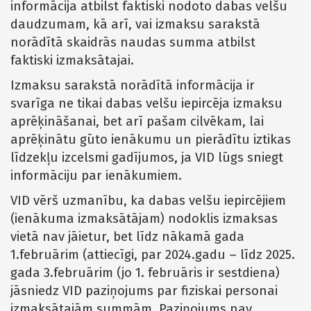
informācija atbilst faktiski nodoto dabas velšu
daudzumam, kā arī, vai izmaksu sarakstā
norādītā skaidrās naudas summa atbilst
faktiski izmaksātajai.
Izmaksu sarakstā norādītā informācija ir
svarīga ne tikai dabas velšu iepircēja izmaksu
aprēķināšanai, bet arī pašam cilvēkam, lai
aprēķinātu gūto ienākumu un pierādītu iztikas
līdzekļu izcelsmi gadījumos, ja VID lūgs sniegt
informāciju par ienākumiem.
VID vērš uzmanību, ka dabas velšu iepircējiem
(ienākuma izmaksātājam) nodoklis izmaksas
vietā nav jāietur, bet līdz nākamā gada
1.februārim (attiecīgi, par 2024.gadu – līdz 2025.
gada 3.februārim (jo 1. februāris ir sestdiena)
jāsniedz VID paziņojums par fiziskai personai
izmaksātajām summām. Paziņojums nav