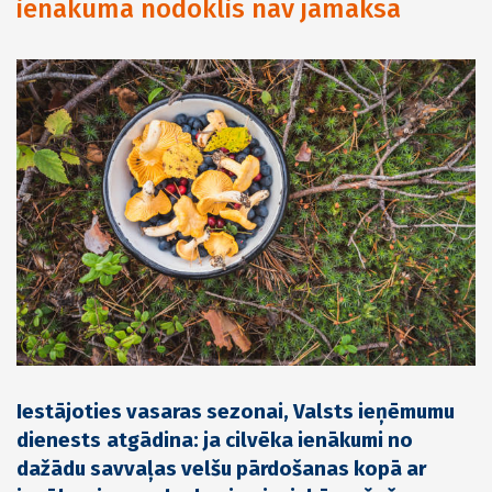
ienākuma nodoklis nav jāmaksā
Iestājoties vasaras sezonai,
Valsts ieņēmumu
dienests
atgādina: ja cilvēka ienākumi no
dažādu savvaļas velšu pārdošanas kopā ar