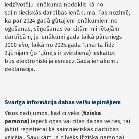
iedzīvotāju ienākuma nodoklis kā no
saimnieciskās darbības ienākuma. Tas nozīmē,
ka par 2024.gadā gūtajiem ienākumiem no
ogošanas, sēņošanas vai citām minētajām
darbībām, ja ienākumi gada laikā pārsniegs
3000
eiro,
laikā no 2025.gada 1.marta līdz
2.jūnijam (jo 1.jūnijs ir svētdiena) ieskaitot
būs elektroniski jāiesniedz Gada ienākumu
deklarācija.
Svarīga informācija dabas velšu iepircējiem
Visos gadījumos, kad cilvēks (
fiziska
persona)
iepērk ogas vai citas dabas veltes, tai
jābūt reģistrētai kā saimnieciskās darbības
veicējai. Savukārt, ja cilvēks (fiziska persona)