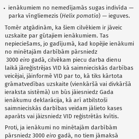
ienākumiem no nemedījamās sugas indivīda —
parka vīngliemezis (
Helix pomatia
) — ieguves.
Tomēr atgādinām, ka šiem cilvēkiem ir jāveic
uzskaite par gūtajiem ienākumiem. Tas
nepieciešams, jo gadījumā, kad kopējie ienākumi
no minētajām darbībām pārsniedz
3000
eiro
gadā, cilvēkam piecu darba dienu
laikā jāreģistrējas VID kā saimnieciskās darbības
veicējai, jāinformē VID par to, kā tiks kārtota
grāmatvedības uzskaite (vienkāršā vai divkāršā
ieraksta sistēmā) un būs jāiesniedz Gada
ienākumu deklarācija, kā arī atbilstoši
saimnieciskās darbības veidam jālieto kases
aparāts vai jāizsniedz VID reģistrētās kvītis.
Proti, ja ienākumi no minētajām darbībām
pārsniedz 3000
eiro
gadā, no tiem jāmaksā