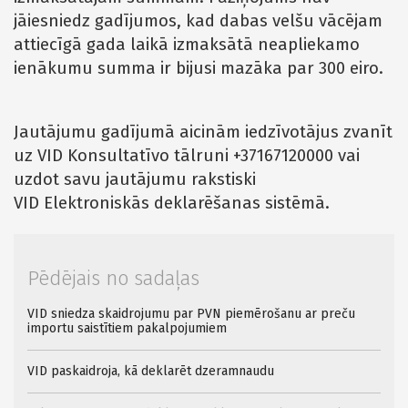
jāiesniedz gadījumos, kad dabas velšu vācējam
attiecīgā gada laikā izmaksātā neapliekamo
ienākumu summa ir bijusi mazāka par 300 eiro.
Jautājumu gadījumā aicinām iedzīvotājus zvanīt
uz VID Konsultatīvo tālruni +37167120000 vai
uzdot savu jautājumu rakstiski
VID Elektroniskās deklarēšanas sistēmā.
Pēdējais no sadaļas
VID sniedza skaidrojumu par PVN piemērošanu ar preču
importu saistītiem pakalpojumiem
VID paskaidroja, kā deklarēt dzeramnaudu