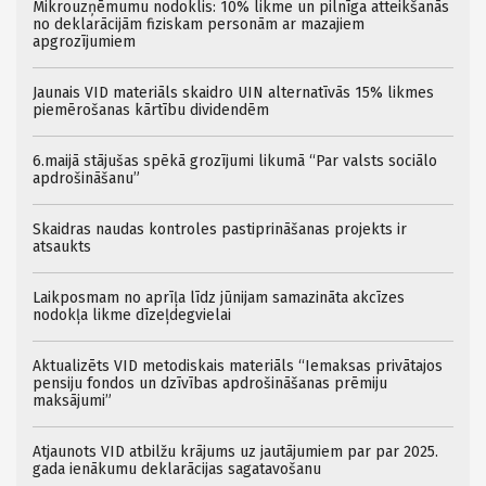
Mikrouzņēmumu nodoklis: 10% likme un pilnīga atteikšanās
no deklarācijām fiziskam personām ar mazajiem
apgrozījumiem
Jaunais VID materiāls skaidro UIN alternatīvās 15% likmes
piemērošanas kārtību dividendēm
6.maijā stājušas spēkā grozījumi likumā “Par valsts sociālo
apdrošināšanu”
Skaidras naudas kontroles pastiprināšanas projekts ir
atsaukts
Laikposmam no aprīļa līdz jūnijam samazināta akcīzes
nodokļa likme dīzeļdegvielai
Aktualizēts VID metodiskais materiāls “Iemaksas privātajos
pensiju fondos un dzīvības apdrošināšanas prēmiju
maksājumi”
Atjaunots VID atbilžu krājums uz jautājumiem par par 2025.
gada ienākumu deklarācijas sagatavošanu