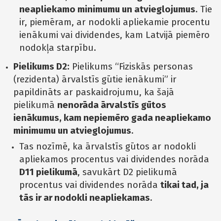
neapliekamo minimumu un atvieglojumus
. Tie
ir, piemēram, ar nodokli apliekamie procentu
ienākumi vai dividendes, kam Latvijā piemēro
nodokļa starpību.
Pielikums D2:
Pielikums “Fiziskās personas
(rezidenta) ārvalstīs gūtie ienākumi” ir
papildināts ar paskaidrojumu, ka šajā
pielikumā
nenorāda ārvalstīs gūtos
ienākumus, kam nepiemēro gada neapliekamo
minimumu un atvieglojumus
.
Tas nozīmē, ka ārvalstīs gūtos ar nodokli
apliekamos procentus vai dividendes norāda
D11 pielikumā
, savukārt D2 pielikumā
procentus vai dividendes norāda
tikai tad, ja
tās ir ar nodokli neapliekamas
.