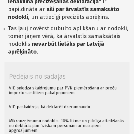
ienākuma precizēšanas deklarācija”
ir
papildināta ar
aili par ārvalstīs samaksāto
nodokli
, un attiecīgi precizēts aprēķins.
Tas ļauj novērst dubulto aplikšanu ar nodokli,
tomēr jāņem vērā, ka ārvalstīs samaksātais
nodoklis
nevar būt lielāks par Latvijā
aprēķināto
.
Pēdējais no sadaļas
VID sniedza skaidrojumu par PVN piemērošanu ar preču
importu saistītiem pakalpojumiem
VID paskaidroja, kā deklarēt dzeramnaudu
Mikrouzņēmumu nodoklis: 10% likme un pilnīga atteikšanās
no deklarācijām fiziskam personām ar mazajiem
apgrozījumiem