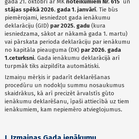
gada 21. oktobrī ar MK
noteikumiem Nr. 615
un
stājas spēkā 2026. gada 1. janvārī
. Tie būs
piemērojami, iesniedzot gada ienākumu
deklarāciju (GID)
par 2025. gadu
(kura
iesniedzama, sākot ar nākamā gada 1. martu)
vai pārskata perioda deklarāciju par ienākumu
no kapitāla pieauguma (DK)
par 2026. gada
1.ceturksni
. Gada ienākumu deklarācijā arī
turpmāk tiks aizpildīta automātiski.
Izmaiņu mērķis ir padarīt deklarēšanas
procedūru un nodokļu summu nosaukumus
skaidrākus, kā arī precizēt ārvalstīs gūto
ienākumu deklarēšanu, īpaši attiecībā uz tiem
ienākumiem, kam nepiemēro atvieglojumus.
I. Izmaiņas Gada ienākumu