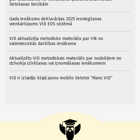
lietošanas tiesībām
Gada ienākumu deklarācijas 2025 iesniegšanas
vienkāršojums VID EDS sistēmā
VID aktualizēja metodisko materiālu par IIN no
saimnieciskās darbības ienākuma
Aktualizēts VID metodiskais materiāls par nodokļiem no
dzīvokļa izīrēšanas vai iznomāšanas ienākumiem
VID ir izlaidijs klajā jaunu mobilo lietotni “Mans VID”