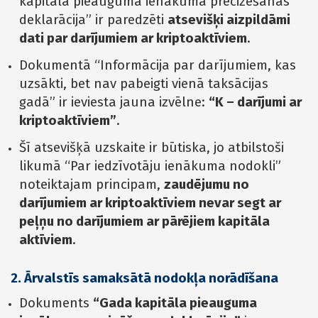
kapitāla pieauguma ienākuma precizēšanas
deklarācija” ir paredzēti
atsevišķi aizpildāmi
dati par darījumiem ar kriptoaktīviem
.
Dokumentā “Informācija par darījumiem, kas
uzsākti, bet nav pabeigti vienā taksācijas
gadā” ir ieviesta jauna izvēlne:
“K – darījumi ar
kriptoaktīviem”
.
Šī atsevišķā uzskaite ir būtiska, jo atbilstoši
likumā “Par iedzīvotāju ienākuma nodokli”
noteiktajam principam,
zaudējumu no
darījumiem ar kriptoaktīviem nevar segt ar
peļņu no darījumiem ar pārējiem kapitāla
aktīviem
.
2. Ārvalstīs samaksātā nodokļa norādīšana
Dokuments
“Gada kapitāla pieauguma