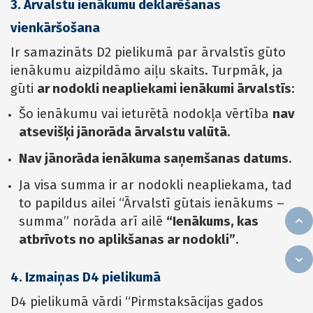
3. Ārvalstu ienākumu deklarēšanas
vienkāršošana
Ir samazināts D2 pielikumā par ārvalstīs gūto
ienākumu aizpildāmo aiļu skaits. Turpmāk, ja
gūti
ar nodokli neapliekami ienākumi ārvalstīs
:
Šo ienākumu vai ieturētā nodokļa vērtība
nav
atsevišķi jānorāda ārvalstu valūtā
.
Nav jānorāda ienākuma saņemšanas datums
.
Ja visa summa ir ar nodokli neapliekama, tad
to papildus ailei “Ārvalstī gūtais ienākums –
summa” norāda arī ailē
“Ienākums, kas
atbrīvots no aplikšanas ar nodokli”
.
4. Izmaiņas D4 pielikumā
D4 pielikumā vārdi “Pirmstaksācijas gados