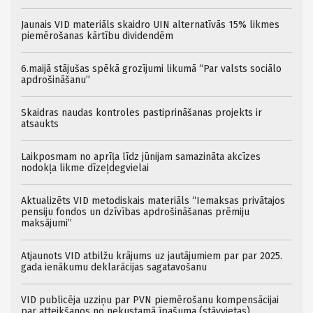
Jaunais VID materiāls skaidro UIN alternatīvās 15% likmes
piemērošanas kārtību dividendēm
6.maijā stājušas spēkā grozījumi likumā “Par valsts sociālo
apdrošināšanu”
Skaidras naudas kontroles pastiprināšanas projekts ir
atsaukts
Laikposmam no aprīļa līdz jūnijam samazināta akcīzes
nodokļa likme dīzeļdegvielai
Aktualizēts VID metodiskais materiāls “Iemaksas privātajos
pensiju fondos un dzīvības apdrošināšanas prēmiju
maksājumi”
Atjaunots VID atbilžu krājums uz jautājumiem par par 2025.
gada ienākumu deklarācijas sagatavošanu
VID publicēja uzziņu par PVN piemērošanu kompensācijai
par atteikšanos no nekustamā īpašuma (stāvvietas)