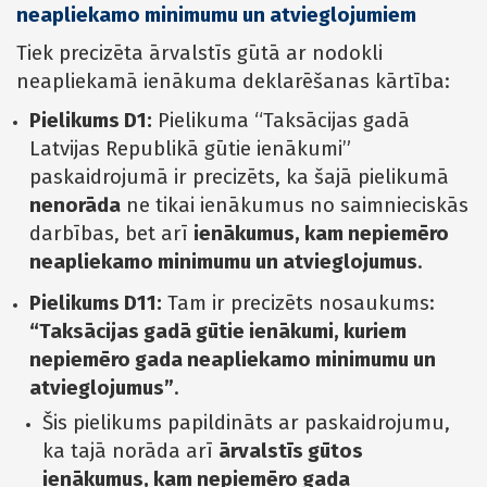
neapliekamo minimumu un atvieglojumiem
Tiek precizēta ārvalstīs gūtā ar nodokli
neapliekamā ienākuma deklarēšanas kārtība:
Pielikums D1:
Pielikuma “Taksācijas gadā
Latvijas Republikā gūtie ienākumi”
paskaidrojumā ir precizēts, ka šajā pielikumā
nenorāda
ne tikai ienākumus no saimnieciskās
darbības, bet arī
ienākumus, kam nepiemēro
neapliekamo minimumu un atvieglojumus
.
Pielikums D11:
Tam ir precizēts nosaukums:
“Taksācijas gadā gūtie ienākumi, kuriem
nepiemēro gada neapliekamo minimumu un
atvieglojumus”
.
Šis pielikums papildināts ar paskaidrojumu,
ka tajā norāda arī
ārvalstīs gūtos
ienākumus, kam nepiemēro gada