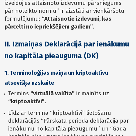
izveidojies attaisnoto izdevumu pārsniegums
pār noteikto normu” ir aizstāti ar vienkāršotu
formulējumu:
“Attaisnotie izdevumi, kas
pārcelti no iepriekšējiem gadiem”
.
II. Izmaiņas Deklarācijā par ienākumu
no kapitāla pieauguma (DK)
1. Terminoloģijas maiņa un kriptoaktīvu
atsevišķa uzskaite
Termins
“virtuālā valūta”
ir mainīts uz
“kriptoaktīvi”
.
Līdz ar termina “kriptoaktīvi” lietošanu
deklarācijās “Pārskata perioda deklarācija par
ienākumu no kapitāla pieaugumu” un “Gada