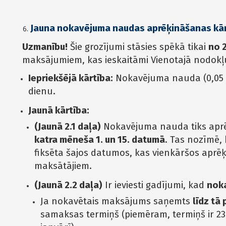
Jauna nokavējuma naudas aprēķināšanas kārt
Uzmanību!
Šie grozījumi stāsies spēkā tikai
no 2
maksājumiem, kas ieskaitāmi Vienotajā nodokļ
Iepriekšējā kārtība:
Nokavējuma nauda (0,05 %
dienu.
Jaunā kārtība:
(Jaunā 2.1 daļa)
Nokavējuma nauda tiks aprē
katra mēneša 1. un 15. datumā
. Tas nozīmē
fiksēta šajos datumos, kas vienkāršos aprē
maksātājiem.
(Jaunā 2.2 daļa)
Ir ieviesti gadījumi, kad
noka
Ja nokavētais maksājums saņemts
līdz tā
samaksas termiņš (piemēram, termiņš ir 23.