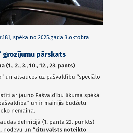
Nr.181, spēka no 2025.gada 3.oktobra
 grozījumu pārskats
1., 2., 3., 10., 12., 23. pants)
ējo” un atsauces uz pašvaldību “speciālo
aistīti ar jauno Pašvaldību likuma spēkā
 pašvaldība” un ir mainījis budžetu
neko nemaina.
das definīcijā (1. panta 22. punkts)
ļu, nodevu un
“citu valsts noteikto