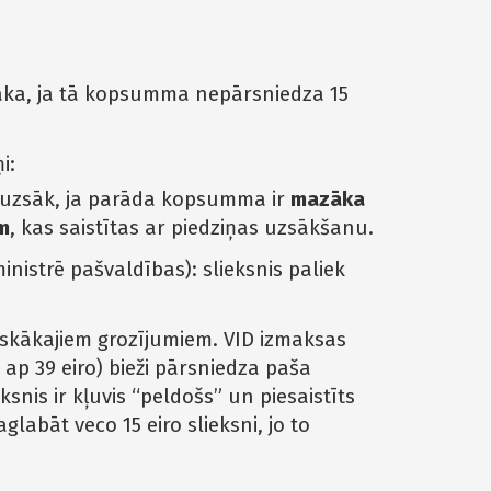
ka, ja tā kopsumma nepārsniedza 15
i:
euzsāk, ja parāda kopsumma ir
mazāka
m
, kas saistītas ar piedziņas uzsākšanu.
nistrē pašvaldības): slieksnis paliek
tiskākajiem grozījumiem. VID izmaksas
ap 39 eiro) bieži pārsniedza paša
snis ir kļuvis “peldošs” un piesaistīts
abāt veco 15 eiro slieksni, jo to