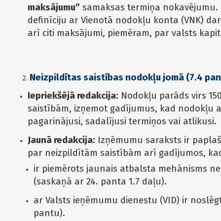
maksājumu”
samaksas termiņa nokavējumu. Ši
definīciju ar Vienotā nodokļu konta (VNK) darbī
arī citi maksājumi, piemēram, par valsts kap
Neizpildītas saistības nodokļu jomā (7.4 pan
Iepriekšējā redakcija:
Nodokļu parāds virs 150 
saistībām, izņemot gadījumus, kad nodokļu a
pagarinājusi, sadalījusi termiņos vai atlikusi.
Jaunā redakcija:
Izņēmumu saraksts ir paplaši
par neizpildītām saistībām arī gadījumos, ka
ir piemērots jaunais atbalsta mehānisms n
(saskaņā ar 24. panta 1.7 daļu).
ar Valsts ieņēmumu dienestu (VID) ir noslēg
pantu).