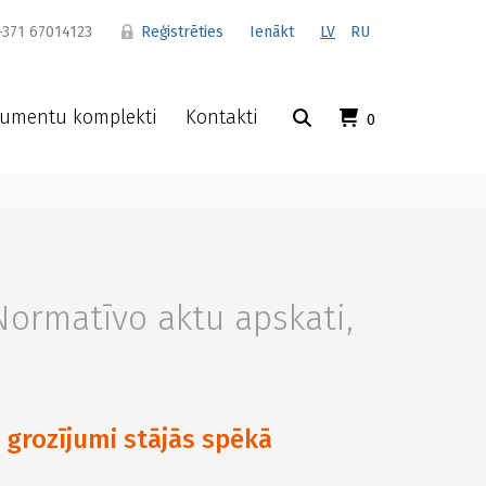
371 67014123
Reģistrēties
Ienākt
LV
RU
umentu komplekti
Kontakti
0
Normatīvo aktu apskati
,
grozījumi stājās spēkā