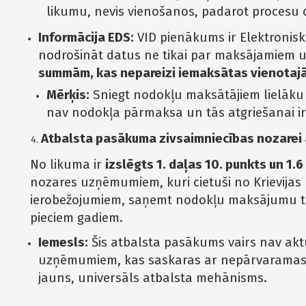
likumu, nevis vienošanos, padarot procesu
Informācija EDS:
VID pienākums ir Elektronis
nodrošināt datus ne tikai par maksājamiem 
summām, kas nepareizi iemaksātas vienotaj
Mērķis:
Sniegt nodokļu maksātājiem lielāku 
nav nodokļa pārmaksa un tās atgriešanai ir
Atbalsta pasākuma zivsaimniecības nozarei 
No likuma ir
izslēgts 1. daļas 10. punkts un 1.6
nozares uzņēmumiem, kuri cietuši no Krievijas 
ierobežojumiem, saņemt nodokļu maksājumu te
pieciem gadiem.
Iemesls:
Šis atbalsta pasākums vairs nav aktu
uzņēmumiem, kas saskaras ar nepārvaramas v
jauns, universāls atbalsta mehānisms.