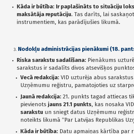
Kāda ir būtība:
Ir paplašināts to situāciju l
maksātāja reputāciju
. Tas darīts, lai saskaņ
instrumentiem, kas parādījušies likumā.
Nodokļu administrācijas pienākumi (18. pant
Riska sarakstu sadalīšana:
Pienākums uzturēt
sarakstus ir sadalīts divos atsevišķos punkto
Vecā redakcija:
VID uzturēja abus sarakstus
Uzņēmumu reģistru, pamatojoties uz starpr
Jaunā redakcija:
21. punkts tagad attiecas ti
pievienots
jauns 21.1 punkts
, kas nosaka VI
sarakstu
un sniegt datus Uzņēmumu reģistra
noteikts likumā “Par Latvijas Republikas U
Kāda ir būtība:
Datu apmaiņas kārtība par r