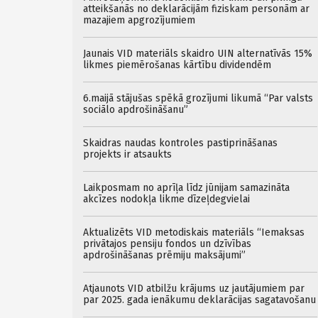
atteikšanās no deklarācijām fiziskam personām ar
mazajiem apgrozījumiem
Jaunais VID materiāls skaidro UIN alternatīvās 15%
likmes piemērošanas kārtību dividendēm
6.maijā stājušas spēkā grozījumi likumā “Par valsts
sociālo apdrošināšanu”
Skaidras naudas kontroles pastiprināšanas
projekts ir atsaukts
Laikposmam no aprīļa līdz jūnijam samazināta
akcīzes nodokļa likme dīzeļdegvielai
Aktualizēts VID metodiskais materiāls “Iemaksas
privātajos pensiju fondos un dzīvības
apdrošināšanas prēmiju maksājumi”
Atjaunots VID atbilžu krājums uz jautājumiem par
par 2025. gada ienākumu deklarācijas sagatavošanu