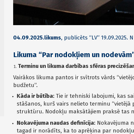
04.09.2025.likums
, publicēts “LV” 19.09.2025. 
Likuma “Par nodokļiem un nodevām”
Terminu un likuma darbības sfēras precizēšana (
Vairākos likuma pantos ir svītrots vārds “viet
budžetu”.
Kāda ir būtība:
Tie ir tehniski labojumi, kas s
stāšanos, kurš vairs nelieto terminu “vietējā
struktūru. Nodokļu maksātājiem praksē tas 
Nokavējuma naudas definīcija:
Nokavējuma nau
tagad ir norādīts, ka to aprēķina par nodok