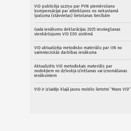
VID publicēja uzziņu par PVN piemērošanu
kompensācijai par atteikšanos no nekustamā
īpašuma (stāvvietas) lietošanas tiesībām
Gada ienākumu deklarācijas 2025 iesniegšanas
vienkāršojums VID EDS sistēmā
VID aktualizēja metodisko materiālu par IIN no
saimnieciskās darbības ienākuma
Aktualizēts VID metodiskais materiāls par
nodokļiem no dzīvokļa izīrēšanas vai iznomāšanas
ienākumiem
VID ir izlaidijs klajā jaunu mobilo lietotni “Mans VID”