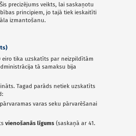
s precizējums veikts, lai saskaņotu
bas principiem, jo tajā tiek ieskaitīti
itāla izmantošanu.
ts)
eiro tika uzskatīts par neizpildītām
dministrācija tā samaksu bija
nāts. Tagad parāds netiek uzskatīts
d:
epārvaramas varas seku pārvarēšanai
ts
vienošanās līgums
(saskaņā ar 41.