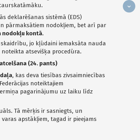
 caurskatāmāku.
kās deklarēšanas sistēmā (EDS)
un pārmaksātiem nodokļiem, bet arī par
ā nodokļu kontā
.
skaidrību, jo kļūdaini iemaksāta nauda
 noteikta atsevišķa procedūra.
atcelšana (24. pants)
 daļa
, kas deva tiesības zivsaimniecības
Federācijas noteiktajiem
rmiņa pagarinājumu uz laiku līdz
āls. Tā mērķis ir sasniegts, un
aras apstākļiem, tagad ir pieejams