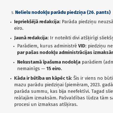
Nelielu nodokļu parādu piedziņa (26. pants)
Iepriekšējā redakcija:
Parāda piedziņu neuzsā
eiro.
Jaunā redakcija:
Ir noteikti divi atšķirīgi sliekšņ
Parādiem, kurus administrē
VID
: piedziņu n
par pašas nodokļu administrācijas izmaksā
Nekustamā īpašuma nodokļa
parādiem (admi
nemainīgs —
15 eiro
.
Kāda ir būtība un kāpēc tā:
Šis ir viens no bū
mazu parādu piedziņai (piemēram, 2023. gadā 
parāda summu, kas bija neefektīvi. Tagad sliek
reālajām izmaksām. Pašvaldības lūdza tām sagl
procesi un izmaksas atšķiras.