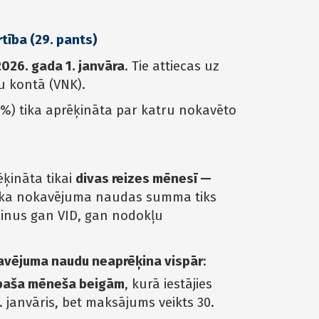
ība (29. pants)
026. gada 1. janvāra
. Tie attiecas uz
u kontā (VNK).
) tika aprēķināta par katru nokavēto
ķināta tikai
divas reizes mēnesī —
, ka nokavējuma naudas summa tiks
ķinus gan VID, gan nodokļu
vējuma naudu neaprēķina vispār
:
 paša mēneša beigām
, kurā iestājies
 janvāris, bet maksājums veikts 30.