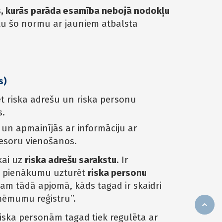
oks, kurās parāda esamība nebojā nodokļu
otu šo normu ar jauniem atbalsta
s)
 riska adrešu un riska personu
s.
 un apmainījās ar informāciju ar
esoru vienošanos.
kai uz
riska adrešu sarakstu
. Ir
D pienākumu uzturēt
riska personu
m tādā apjomā, kāds tagad ir skaidri
zņēmumu reģistru”.
iska personām tagad tiek regulēta ar