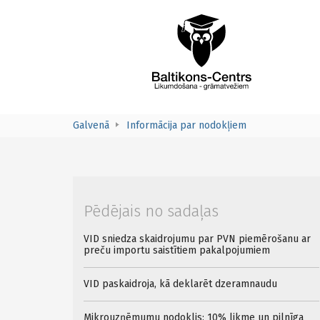
Galvenā
Informācija par nodokļiem
Pēdējais no sadaļas
VID sniedza skaidrojumu par PVN piemērošanu ar
preču importu saistītiem pakalpojumiem
VID paskaidroja, kā deklarēt dzeramnaudu
Mikrouzņēmumu nodoklis: 10% likme un pilnīga