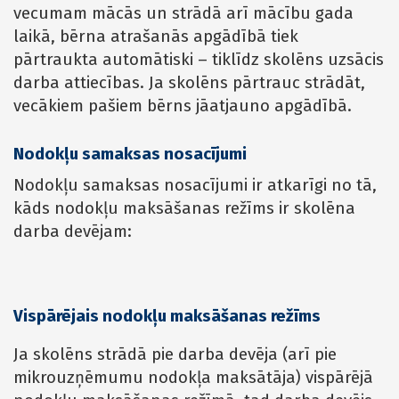
vecumam mācās un strādā arī mācību gada
laikā, bērna atrašanās apgādībā tiek
pārtraukta automātiski – tiklīdz skolēns uzsācis
darba attiecības. Ja skolēns pārtrauc strādāt,
vecākiem pašiem bērns jāatjauno apgādībā.
Nodokļu samaksas nosacījumi
Nodokļu samaksas nosacījumi ir atkarīgi no tā,
kāds nodokļu maksāšanas režīms ir skolēna
darba devējam:
Vispārējais nodokļu maksāšanas režīms
Ja skolēns strādā pie darba devēja (arī pie
mikrouzņēmumu nodokļa maksātāja) vispārējā