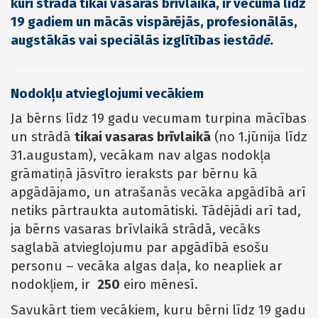
kuri strādā tikai vasaras brīvlaikā, ir vecumā līdz
19 gadiem un mācās vispārējās, profesionālās,
augstākās vai speciālās izglītības iest
ādē
.
Nodokļu atvieglojumi vecākiem
Ja bērns līdz 19 gadu vecumam turpina mācības
un strādā
tikai vasaras brīvlaikā
(no 1.jūnija līdz
31.augustam), vecākam nav algas nodokļa
grāmatiņā jāsvītro ieraksts par bērnu kā
apgādājamo, un atrašanās vecāka apgādībā arī
netiks pārtraukta automātiski. Tādējādi arī tad,
ja bērns vasaras brīvlaikā strādā, vecāks
saglabā atvieglojumu par apgādībā esošu
personu – vecāka algas daļa, ko neapliek ar
nodokļiem, ir
250
eiro mēnesī.
Savukārt tiem vecākiem, kuru bērni līdz 19 gadu