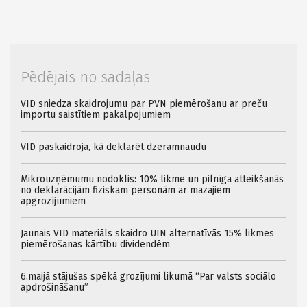
Pēdējais no sadaļas
VID sniedza skaidrojumu par PVN piemērošanu ar preču
importu saistītiem pakalpojumiem
VID paskaidroja, kā deklarēt dzeramnaudu
Mikrouzņēmumu nodoklis: 10% likme un pilnīga atteikšanās
no deklarācijām fiziskam personām ar mazajiem
apgrozījumiem
Jaunais VID materiāls skaidro UIN alternatīvās 15% likmes
piemērošanas kārtību dividendēm
6.maijā stājušas spēkā grozījumi likumā “Par valsts sociālo
apdrošināšanu”