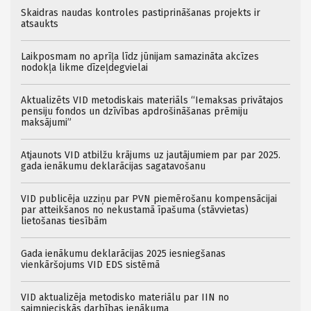
Skaidras naudas kontroles pastiprināšanas projekts ir
atsaukts
Laikposmam no aprīļa līdz jūnijam samazināta akcīzes
nodokļa likme dīzeļdegvielai
Aktualizēts VID metodiskais materiāls “Iemaksas privātajos
pensiju fondos un dzīvības apdrošināšanas prēmiju
maksājumi”
Atjaunots VID atbilžu krājums uz jautājumiem par par 2025.
gada ienākumu deklarācijas sagatavošanu
VID publicēja uzziņu par PVN piemērošanu kompensācijai
par atteikšanos no nekustamā īpašuma (stāvvietas)
lietošanas tiesībām
Gada ienākumu deklarācijas 2025 iesniegšanas
vienkāršojums VID EDS sistēmā
VID aktualizēja metodisko materiālu par IIN no
saimnieciskās darbības ienākuma