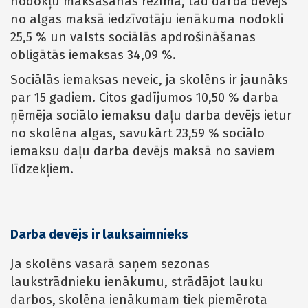
nodokļu maksāšanas režīmā, tad darba devējs
no algas maksā iedzīvotāju ienākuma nodokli
25,5 % un valsts sociālās apdrošināšanas
obligātās iemaksas 34,09 %.
Sociālās iemaksas neveic, ja skolēns ir jaunāks
par 15 gadiem. Citos gadījumos 10,50 % darba
ņēmēja sociālo iemaksu daļu darba devējs ietur
no skolēna algas, savukārt 23,59 % sociālo
iemaksu daļu darba devējs maksā no saviem
līdzekļiem.
Darba devējs ir lauksaimnieks
Ja skolēns vasarā saņem sezonas
laukstrādnieku ienākumu, strādājot lauku
darbos,
skolēna ienākumam tiek piemērota