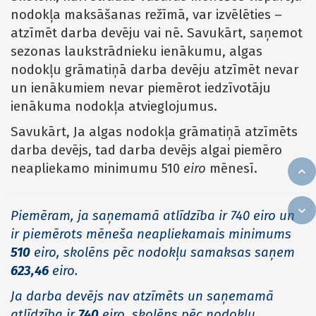
nodokļa maksāšanas režīmā, var izvēlēties –
atzīmēt darba devēju vai nē. Savukārt, saņemot
sezonas laukstrādnieku ienākumu, algas
nodokļu grāmatiņā darba devēju atzīmēt nevar
un ienākumiem nevar piemērot iedzīvotāju
ienākuma nodokļa atvieglojumus.
Savukārt, Ja algas nodokļa grāmatiņā atzīmēts
darba devējs, tad darba devējs algai piemēro
neapliekamo minimumu 510
eiro
mēnesī.
Piemēram, ja saņemamā atlīdzība ir 740 eiro un
ir piemērots mēneša neapliekamais minimums
510
eiro, skolēns pēc nodokļu samaksas saņem
623,46
eiro.
Ja darba devējs nav atzīmēts un saņemamā
atlīdzība ir
740
eiro, skolēns pēc nodokļu