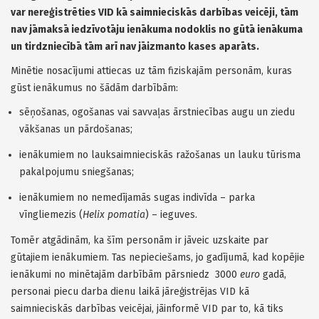
var nereģistrēties VID kā saimnieciskās darbības veicēji, tām
nav jāmaksā iedzīvotāju ienākuma nodoklis no gūtā ienākuma
un tirdzniecībā tām arī nav jāizmanto kases aparāts.
Minētie nosacījumi attiecas uz tām fiziskajām personām, kuras
gūst ienākumus no šādām darbībām:
sēņošanas, ogošanas vai savvaļas ārstniecības augu un ziedu
vākšanas un pārdošanas;
ienākumiem no lauksaimnieciskās ražošanas un lauku tūrisma
pakalpojumu sniegšanas;
ienākumiem no nemedījamās sugas indivīda – parka
vīngliemezis (
Helix pomatia
) – ieguves.
Tomēr atgādinām, ka šīm personām ir jāveic uzskaite par
gūtajiem ienākumiem. Tas nepieciešams, jo gadījumā, kad kopējie
ienākumi no minētajām darbībām pārsniedz 3000
euro
gadā,
personai piecu darba dienu laikā jāreģistrējas VID kā
saimnieciskās darbības veicējai, jāinformē VID par to, kā tiks