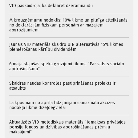
VID paskaidroja, kā deklarēt dzeramnaudu
Mikrouzņēmumu nodoklis: 10% likme un pilnīga atteikšanās
no deklarācijām fiziskam personām ar mazajiem
apgrozījumiem
Jaunais VID materiāls skaidro UIN alternatīvās 15% likmes
piemērošanas kārtību dividendēm
6.maijā stājušas spēkā grozījumi likumā “Par valsts sociālo
apdrošināšanu”
Skaidras naudas kontroles pastiprināšanas projekts ir
atsaukts
Laikposmam no aprīļa līdz jūnijam samazināta akcīzes
nodokļa likme dīzeļdegvielai
Aktualizēts VID metodiskais materiāls “Iemaksas privātajos
pensiju fondos un dzīvības apdrošināšanas prēmiju
maksājumi”