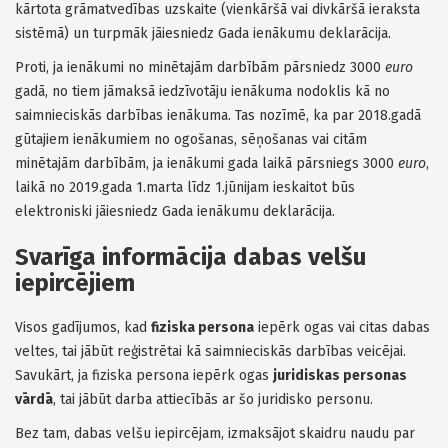
kārtota grāmatvedības uzskaite (vienkāršā vai divkāršā ieraksta
sistēmā) un turpmāk jāiesniedz Gada ienākumu deklarācija.
Proti, ja ienākumi no minētajām darbībām pārsniedz 3000
euro
gadā, no tiem jāmaksā iedzīvotāju ienākuma nodoklis kā no
saimnieciskās darbības ienākuma. Tas nozīmē, ka par 2018.gadā
gūtajiem ienākumiem no ogošanas, sēņošanas vai citām
minētajām darbībām, ja ienākumi gada laikā pārsniegs 3000
euro
,
laikā no 2019.gada 1.marta līdz 1.jūnijam ieskaitot būs
elektroniski jāiesniedz Gada ienākumu deklarācija.
Svarīga informācija dabas velšu
iepircējiem
Visos gadījumos, kad
fiziska persona
iepērk ogas vai citas dabas
veltes, tai jābūt reģistrētai kā saimnieciskās darbības veicējai.
Savukārt, ja fiziska persona iepērk ogas
juridiskas personas
vārdā
, tai jābūt darba attiecībās ar šo juridisko personu.
Bez tam, dabas velšu iepircējam, izmaksājot skaidru naudu par