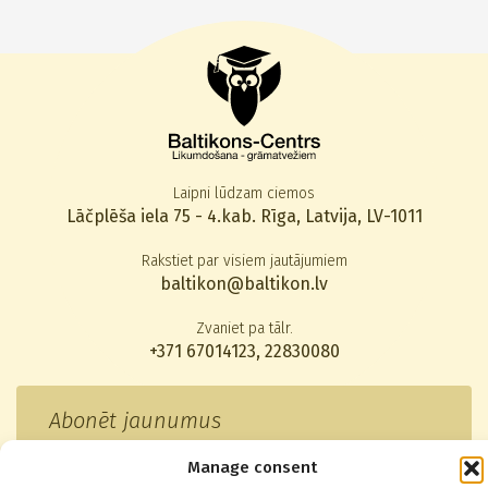
Laipni lūdzam ciemos
Lāčplēša iela 75 - 4.kab. Rīga, Latvija, LV-1011
Rakstiet par visiem jautājumiem
baltikon@baltikon.lv
Zvaniet pa tālr.
+371 67014123
,
22830080
Abonēt jaunumus
Manage consent