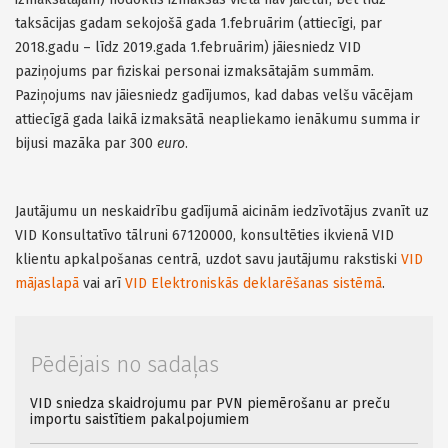
taksācijas gadam sekojošā gada 1.februārim (attiecīgi, par
2018.gadu – līdz 2019.gada 1.februārim) jāiesniedz VID
paziņojums par fiziskai personai izmaksātajām summām.
Paziņojums nav jāiesniedz gadījumos, kad dabas velšu vācējam
attiecīgā gada laikā izmaksātā neapliekamo ienākumu summa ir
bijusi mazāka par 300
euro
.
Jautājumu un neskaidrību gadījumā aicinām iedzīvotājus zvanīt uz
VID Konsultatīvo tālruni 67120000, konsultēties ikvienā VID
klientu apkalpošanas centrā, uzdot savu jautājumu rakstiski
VID
mājaslapā
vai arī
VID Elektroniskās deklarēšanas sistēmā
.
Pēdējais no sadaļas
VID sniedza skaidrojumu par PVN piemērošanu ar preču
importu saistītiem pakalpojumiem