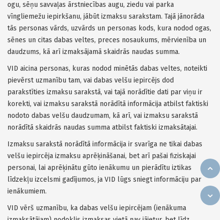
ogu, sēņu savvaļas ārstniecības augu, ziedu vai parka
vīngliemežu iepirkšanu, jābūt izmaksu sarakstam. Tajā jānorāda
tās personas vārds, uzvārds un personas kods, kura nodod ogas,
sēnes un citas dabas veltes, preces nosaukums, mērvienība un
daudzums, kā arī izmaksājamā skaidrās naudas summa.
VID aicina personas, kuras nodod minētās dabas veltes, noteikti
pievērst uzmanību tam, vai dabas velšu iepircējs dod
parakstīties izmaksu sarakstā, vai tajā norādītie dati par viņu ir
korekti, vai izmaksu sarakstā norādītā informācija atbilst faktiski
nodoto dabas velšu daudzumam, kā arī, vai izmaksu sarakstā
norādītā skaidrās naudas summa atbilst faktiski izmaksātajai.
Izmaksu sarakstā norādītā informācija ir svarīga ne tikai dabas
velšu iepircēja izmaksu aprēķināšanai, bet arī pašai fiziskajai
personai, lai aprēķinātu gūto ienākumu un pierādītu iztikas
līdzekļu izcelsmi gadījumos, ja VID lūgs sniegt informāciju par
ienākumiem.
VID vērš uzmanību, ka dabas velšu iepircējam (ienākuma
izmaksātājam) nodoklis izmaksas vietā nav jāietur, bet līdz