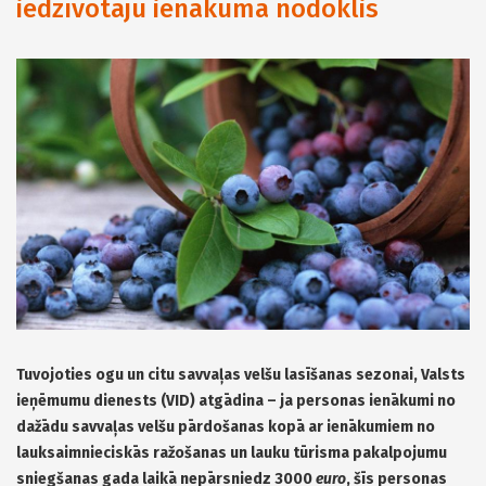
iedzīvotāju ienākuma nodoklis
Tuvojoties ogu un citu savvaļas velšu lasīšanas sezonai, Valsts
ieņēmumu dienests (VID) atgādina – ja personas ienākumi no
dažādu savvaļas velšu pārdošanas kopā ar ienākumiem no
lauksaimnieciskās ražošanas un lauku tūrisma pakalpojumu
sniegšanas gada laikā nepārsniedz 3000
euro
, šīs personas