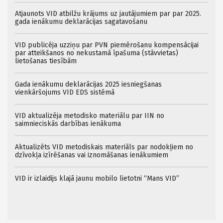
Atjaunots VID atbilžu krājums uz jautājumiem par par 2025.
gada ienākumu deklarācijas sagatavošanu
VID publicēja uzziņu par PVN piemērošanu kompensācijai
par atteikšanos no nekustamā īpašuma (stāvvietas)
lietošanas tiesībām
Gada ienākumu deklarācijas 2025 iesniegšanas
vienkāršojums VID EDS sistēmā
VID aktualizēja metodisko materiālu par IIN no
saimnieciskās darbības ienākuma
Aktualizēts VID metodiskais materiāls par nodokļiem no
dzīvokļa izīrēšanas vai iznomāšanas ienākumiem
VID ir izlaidijs klajā jaunu mobilo lietotni “Mans VID”