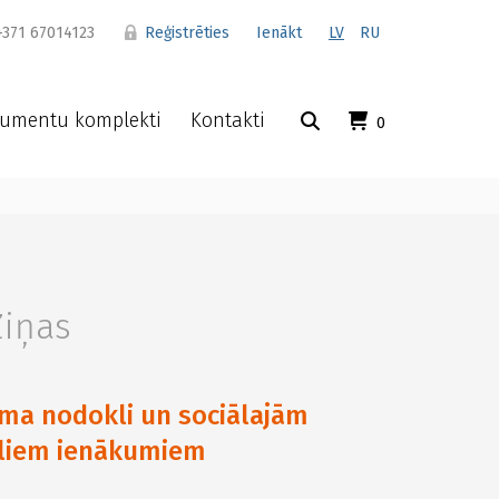
371 67014123
Reģistrēties
Ienākt
LV
RU
umentu komplekti
Kontakti
0
Ziņas
ma nodokli un sociālajām
eliem ienākumiem