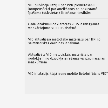
VID publicēja uzziņu par PVN piemērošanu
kompensācijai par atteikšanos no nekustamā
īpašuma (stāvvietas) lietošanas tiesībām
Gada ienākumu deklarācijas 2025 iesniegšanas
vienkāršojums VID EDS sistēmā
VID aktualizēja metodisko materiālu par IIN no
saimnieciskās darbības ienākuma
Aktualizēts VID metodiskais materiāls par
nodokļiem no dzīvokļa izīrēšanas vai iznomāšanas
ienākumiem
VID ir izlaidijs klajā jaunu mobilo lietotni “Mans VID”