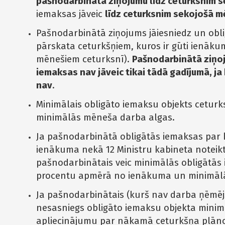
pašnodarbinātā ziņojumu līdz ceturksnim 
iemaksas jāveic
līdz ceturksnim sekojošā 
Pašnodarbinātā ziņojums jāiesniedz un oblig
pārskata ceturkšņiem, kuros ir gūti ienākumi
mēnešiem ceturksnī).
Pašnodarbinātā ziņoj
iemaksas nav jāveic tikai tādā gadījumā, j
nav
.
Minimālais obligāto iemaksu objekts ceturks
minimālās mēneša darba algas.
Ja pašnodarbinātā obligātās iemaksas par
ienākuma nekā 12 Ministru kabineta notei
pašnodarbinātais veic minimālās obligātās
procentu apmērā no ienākuma un minimālā 
Ja pašnodarbinātais (kurš nav darba ņēmēj
nesasniegs obligāto iemaksu objekta minimā
apliecinājumu par nākamā ceturkšņa plāno