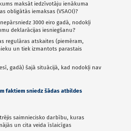
ākums maksāt iedzīvotāju ienākuma
nas obligātās iemaksas (VSAOI)?
i nepārsniedz 3000 eiro gadā, nodokļi
umu deklarācijas iesniegšanu?
tas regulāras atskaites (piemēram,
nieku un tiek izmantots parastais
ī, gadā) šajā situācijā, kad nodokļi nav
m faktiem sniedz šādas atbildes
strējis saimniecisko darbību, kuras
ājās un cita veida īslaicīgas