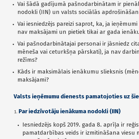
Vai šādā gadījumā pašnodarbinātam ir pien
nodokli (IIN) un valsts sociālās apdrošināša
Vai iesniedzējs pareizi saprot, ka, ja ieņēmum
nav maksājami un pietiek tikai ar gada ienāk
Vai pašnodarbinātajai personai ir jāsniedz ci
mēneša vai ceturkšņa pārskati), ja nav darbi
režīms?
Kāds ir maksimālais ienākumu slieksnis (mēnes
maksājami?
Valsts ieņēmumu dienests pamatojoties uz šie
Par iedzīvotāju ienākuma nodokli (IIN)
Iesniedzējs kopš 2019. gada 8. aprīļa ir reģi
pamatdarbības veids ir izmitināšana viesu m