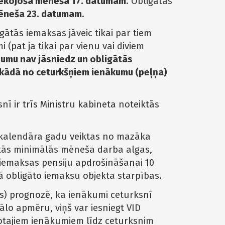
sekojošā mēneša 17. datumam
. Obligātās
mēneša 23. datumam
.
ātās iemaksas jāveic tikai par tiem
 (pat ja tikai par vienu vai diviem
umu nav jāsniedz un obligātās
a kādā no ceturkšņiem ienākumu (peļņa)
nī ir trīs Ministru kabineta noteiktās
 kalendāra gadu veiktas no mazāka
ktās minimālās mēneša darba algas,
 iemaksas pensiju apdrošināšanai 10
obligāto iemaksu objekta starpības.
s) prognozē, ka ienākumi ceturksnī
lo apmēru, viņš var iesniegt VID
tajiem ienākumiem līdz ceturksnim