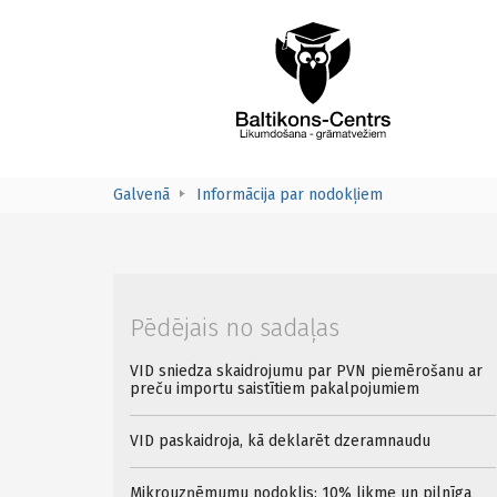
Galvenā
Informācija par nodokļiem
Pēdējais no sadaļas
VID sniedza skaidrojumu par PVN piemērošanu ar
preču importu saistītiem pakalpojumiem
VID paskaidroja, kā deklarēt dzeramnaudu
Mikrouzņēmumu nodoklis: 10% likme un pilnīga