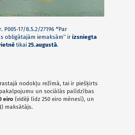
r. P005-17/8.5.2/27196
“
Par
s obligātajām iemaksām” ir
izsniegta
 vietnē
tikai
25.augustā
.
astajā nodokļu režīmā, tai ir piešķirts
 pakalpojumu un sociālās palīdzības
 eiro
(vidēji līdz 250 eiro mēnesī), un
N) maksātājs.