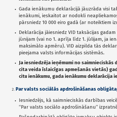
Gada ienākumu deklarācijā jāuzrāda visi ta
ienākumi, ieskaitot ar nodokli neapliekam
pārsniedz 10 000 eiro gadā (ar noteiktiem 
Deklarācija jāiesniedz VID taksācijas gadam 
jūnijam (vai no 1. aprīļa līdz 1. jūlijam, ja
maksimālo apmēru). VID aizpilda tās deklarā
pieejama valsts informācijas sistēmās.
Ja iesniedzēja ieņēmumi no saimnieciskās d
cita veida īslaicīgas apmešanās vietās) ga
citu ienākumu, gada ienākumu deklarācija ie
Par valsts sociālās apdrošināšanas obligāt
Iesniedzējs, kā saimnieciskās darbības veic
“Par valsts sociālo apdrošināšanu” izpratnē