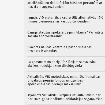
atteikšanās no deklarācijām fiziskam personām ar
mazajiem apgrozījumiem
Jaunais VID materiāls skaidro UIN alternatīvās 15%
likmes piemērošanas kārtību dividendēm
6.maijā stājušas spēkā grozījumi likumā “Par valsts
sociālo apdrošināšanu”
Skaidras naudas kontroles pastiprināšanas
projekts ir atsaukts
Laikposmam no aprīļa līdz jūnijam samazināta
akcīzes nodokļa likme dīzeļdegvielai
Aktualizēts VID metodiskais materiāls “Iemaksas
privātajos pensiju fondos un dzīvības
apdrošināšanas prēmiju maksājumi”
Atjaunots VID atbilžu krājums uz jautājumiem par
par 2025. gada ienākumu deklarācijas sagatavošanu