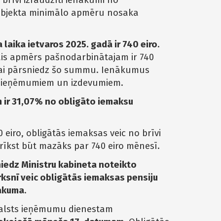
brīvi izraudzīti ienākumi no
 objekta minimālo apmēru nosaka
aika ietvaros 2025. gadā ir 740 eiro
.
ais apmērs pašnodarbinātajam ir 740
 vai pārsniedz šo summu. Ienākumus
a ieņēmumiem un izdevumiem.
 ir 31,07% no obligāto iemaksu
 eiro, obligātās iemaksas veic no brīvi
drīkst būt mazāks par 740 eiro mēnesī.
iedz Ministru kabineta noteikto
rksnī veic obligātās iemaksas pensiju
nākuma
.
Valsts ieņēmumu dienestam