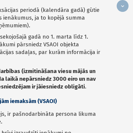
ksācijas periodā (kalendāra gadā) gūtie
os ienākumus, ja to kopējā summa
izņēmumiem).
sekojošajā gadā no 1. marta līdz 1.
 ienākumi pārsniedz VSAOI objekta
cijas sadaļas, par kurām informācija ir
arbības (izmitināšana viesu mājās un
da laikā nepārsniedz 3000 eiro un nav
sniedzējam ir jāiesniedz obligāti
.
ajām iemaksām (VSAOI)
ējs, ir pašnodarbināta persona likuma
.