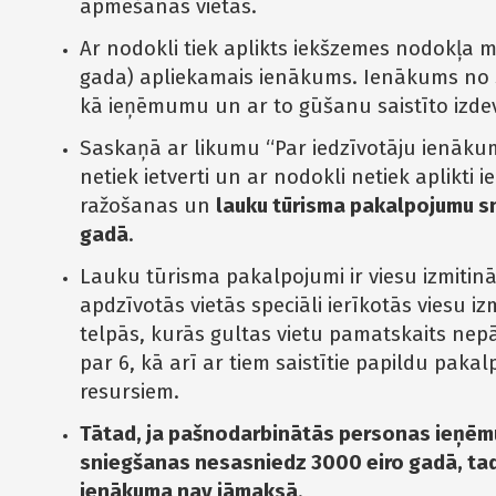
apmešanās vietās.
Ar nodokli tiek aplikts iekšzemes nodokļa 
gada) apliekamais ienākums. Ienākums no s
kā ieņēmumu un ar to gūšanu saistīto izd
Saskaņā ar likumu “Par iedzīvotāju ienāk
netiek ietverti un ar nodokli netiek aplikti
ražošanas un
lauku tūrisma pakalpojumu sn
gadā
.
Lauku tūrisma pakalpojumi ir viesu izmitinā
apdzīvotās vietās speciāli ierīkotās viesu i
telpās, kurās gultas vietu pamatskaits nepā
par 6, kā arī ar tiem saistītie papildu pakal
resursiem.
Tātad, ja pašnodarbinātās personas ieņēm
sniegšanas nesasniedz 3000 eiro gadā, tad
ienākuma nav jāmaksā
.