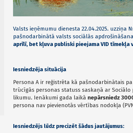
Valsts ieņēmumu dienesta 22.04.2025. uzziņa N
pašnodarbinātā valsts sociālās apdrošināšana
aprīlī, bet kļuva publiski pieejama VID tīmekļa
Iesniedzēja situācija
Persona A ir reģistrēta kā pašnodarbinātais par
trūcīgās personas statuss saskaņā ar Sociālo
likumu. Ienākumi gada laikā
nepārsniedz 3000
persona nav pievienotās vērtības nodokļa (PV
Iesniedzējs lūdz precizēt šādus jautājumus: