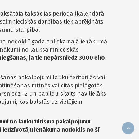
maksātāja taksācijas perioda (kalendārā
aimnieciskās darbības tiek aprēķināts
evumu starpība.
uma nodokli” gada apliekamajā ienākumā
 ienākumi no lauksaimnieciskās
iegšanas, ja tie nepārsniedz 3000 eiro
šanas pakalpojumi lauku teritorijās vai
zmitināšanas mītnēs vai citās pielāgotās
rsniedz 12 un papildu skaits nav lielāks
pojumi, kas balstās uz vietējiem
umi no lauku tūrisma pakalpojumu
 iedzīvotāju ienākuma nodoklis no šī