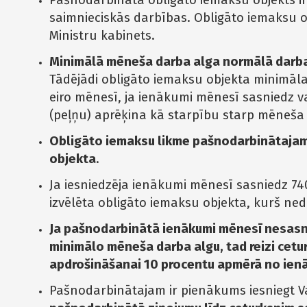
Pašnodarbinātā obligāto iemaksu objekts ir 
saimnieciskās darbības. Obligāto iemaksu
Ministru kabinets.
Minimālā mēneša darba alga normālā darba l
Tādējādi obligāto iemaksu objekta minimāl
eiro mēnesī, ja ienākumi mēnesī sasniedz
(peļņu) aprēķina kā starpību starp mēneš
Obligāto iemaksu likme pašnodarbinātajam
objekta
.
Ja iesniedzēja ienākumi mēnesī sasniedz 740
izvēlēta obligāto iemaksu objekta, kurš ne
Ja pašnodarbinātā ienākumi mēnesī nesasn
minimālo mēneša darba algu, tad reizi cetu
apdrošināšanai 10 procentu apmērā no ie
Pašnodarbinātajam ir pienākums iesniegt 