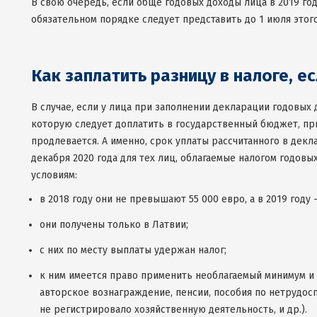
В свою очередь, если обще годовых доходы лица в 2019 го
обязательном порядке следует представить до 1 июля этог
Как заплатить разницу в налоге, е
В случае, если у лица при заполнении декларации годовых д
которую следует доплатить в государственный бюджет, пр
продлевается. А именно, срок уплаты рассчитанного в декла
декабря 2020 года для тех лиц, облагаемые налогом годо
условиям:
в 2018 году они не превышают 55 000 евро, а в 2019 году 
они получены только в Латвии;
с них по месту выплаты удержан налог;
к ним имеется право применить необлагаемый минимум и 
авторское вознаграждение, пенсии, пособия по нетрудосп
не регистрировало хозяйственную деятельность, и др.).