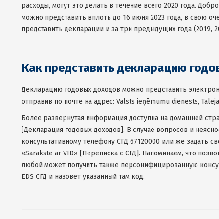
расходы, могут это делать в течение всего 2020 года. Доб
можно представить вплоть до 16 июня 2023 года, в свою оч
представить декларации и за три предыдущих года (2019, 20
Как представить декларацию годо
Декларацию годовых доходов можно представить электронн
отправив по почте на адрес: Valsts ieņēmumu dienests, Talejas 
Более развернутая информация доступна на домашней стран
[Декларация годовых доходов]. В случае вопросов и неясн
консультативному телефону СГД 67120000 или же задать св
«Sarakste ar VID» [Переписка с СГД]. Напоминаем, что позв
любой может получить также персонифицированную консул
EDS СГД и назовет указанный там код.