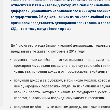
относится и к тем жителям, у которых в связи применение
дифференцированного необлагаемого минимума возникла 
государственный бюджет. Так как из-за чрезвычайной сит
призываем представлять декларацию электронным спосо
СГД, что к тому же удобнее и проще.
До 1 июня этого года (включительно) декларацию годовых
представить те жители, которые в 2019 году:
осуществляли хозяйственная деятельность (например, я
предприятия, сдавали внаем или в аренду свою собствен
хозяйства, получили доходы от профессиональной деятель
получили доходы за рубежом, в том числе моряки, котор
международных перевозках судне, за исключением случая
наемной работы, которые в каком-то государстве-участ
налогом, аналогичным подоходному налогу с населения;
получили не облагаемые налогом доходы, которые в сово