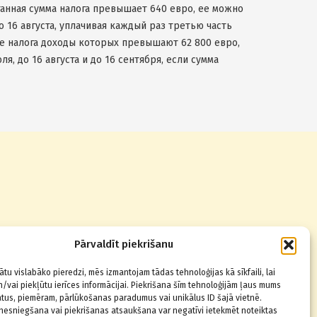
итанная сумма налога превышает 640 евро, ее можно
до 16 августа, уплачивая каждый раз третью часть
ке налога доходы которых превышают 62 800 евро,
я, до 16 августа и до 16 сентября, если сумма
Звоните по телефону
Pārvaldīt piekrišanu
+371 67014123
,
22830080
ātu vislabāko pieredzi, mēs izmantojam tādas tehnoloģijas kā sīkfaili, lai
/vai piekļūtu ierīces informācijai. Piekrišana šīm tehnoloģijām ļaus mums
tus, piemēram, pārlūkošanas paradumus vai unikālus ID šajā vietnē.
nesniegšana vai piekrišanas atsaukšana var negatīvi ietekmēt noteiktas