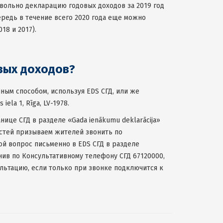
ровольно декларацию годовых доходов за 2019 год
ередь в течение всего 2020 года еще можно
18 и 2017).
вых доходов?
ым способом, используя EDS СГД, или же
iela 1, Rīga, LV-1978.
ице СГД в разделе «Gada ienākumu deklarācija»
остей призываем жителей звонить по
ой вопрос письменно в EDS СГД в разделе
онив по Консультативному телефону СГД 67120000,
ьтацию, если только при звонке подключится к