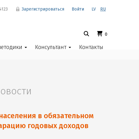
4123
Зарегистрироваться
Войти
LV
RU
0
методики
Консультант
Контакты
овости
населения в обязательном
ларацию годовых доходов