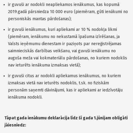
ir guvuši ar nodokli neapliekamos ienākumus, kas kopumā
2019.gadā pārsniedza 10 000 euro (piemēram, gūti ienākumi no
personiskās mantas pārdošanas);
ir guvuši ienākumus, kuri apliekami ar 10 % nodokļa likmi
(piemēram, ienākumu no nekustamā īpašuma izīrēšanas, ja
Valsts ieņēmumu dienestam ir paziņots par nereģistrējamas
saimnieciskās darbības veikšanu, vai guvuši ienākumu no
augoša meža vai kokmateriālu pārdošanas, no kuriem nodoklis
nav ieturēts ienākuma izmaksas vietā);
ir guvuši citus ar nodokli apliekamus ienākumus, no kuriem
izmaksas vietā nav ieturēts nodoklis, t.sk. no fiziskām
personām saņemti dāvinājumi, kas ir apliekami ar iedzīvotāju
ienākuma nodokli.
Tāpat gada ienākumu deklarācija līdz šī gada 1.jūnijam obligāti
jāiesniedz: