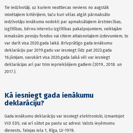
Tie iedzīvotāji, uz kuriem neattiecas neviens no augstāk
minētajiem kritērijiem, taču kuri vēlas atgūt pārmaksāto
iedzīvotāju ienākuma nodokli par apmaksātajiem ārstniecības,
izglītības, bērnu interešu izglītības pakalpojumiem, veiktajām
iemaksām pensiju fondos vai citiem attaisnotajiem izdevumiem, to
var darīt visa 2020.gada laikā. Brīvprātīgo gada ienākumu
deklarāciju par 2019.gadu var iesniegt līdz pat 2023.gada
16.jūnijam, savukārt visa 2020.gada laikā vēl var iesniegt
deklarācijas arī par trim iepriekšējiem gadiem (2019., 2018. un
2017.).
Kā iesniegt gada ienākumu
deklarāciju?
Gada ienākumu deklarāciju var iesniegt elektroniski, izmantojot
VID EDS, vai arī sūtot pa pastu uz adresi: Valsts ieņēmumu
dienests, Talejas iela 1, Rīga, LV-1978.