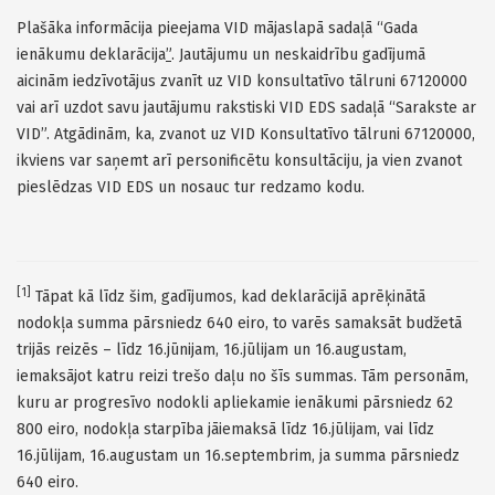
Plašāka informācija pieejama VID mājaslapā sadaļā “Gada
ienākumu deklarācija
”
. Jautājumu un neskaidrību gadījumā
aicinām iedzīvotājus zvanīt uz VID konsultatīvo tālruni 67120000
vai arī uzdot savu jautājumu rakstiski VID EDS sadaļā “Sarakste ar
VID”. Atgādinām, ka, zvanot uz VID Konsultatīvo tālruni 67120000,
ikviens var saņemt arī personificētu konsultāciju, ja vien zvanot
pieslēdzas VID EDS un nosauc tur redzamo kodu.
[1]
Tāpat kā līdz šim, gadījumos, kad deklarācijā aprēķinātā
nodokļa summa pārsniedz 640 eiro, to varēs samaksāt budžetā
trijās reizēs – līdz 16.jūnijam, 16.jūlijam un 16.augustam,
iemaksājot katru reizi trešo daļu no šīs summas. Tām personām,
kuru ar progresīvo nodokli apliekamie ienākumi pārsniedz 62
800 eiro, nodokļa starpība jāiemaksā līdz 16.jūlijam, vai līdz
16.jūlijam, 16.augustam un 16.septembrim, ja summa pārsniedz
640 eiro.