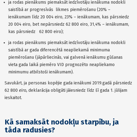
ja rodas pienākums piemaksāt iedzīvotāju ienākuma nodokli
saistībā ar progresīvās likmes piemērošanu (20% –
ienākumam līdz 20 004 eiro, 23% – ienākumam, kas pārsniedz
20 004 eiro, bet nepārsniedz 62 800 eiro, 31,4% – ienākumam,
kas pārsniedz 62 800 eiro);
ja rodas pienākums piemaksāt iedzīvotāju ienākuma nodokli
saistībā ar gada diferencētā neapliekamā minimuma
piemērošanu (jāpārliecinās, vai galvenā ienākumu gūšanas
vieta gada laikā piemēro VID prognozēto neapliekamo
minimumu atbilstoši ienākumam).
Savukārt, ja personas kopējie gada ienākumi 2019.gadā pārsniedz
62 800
eiro,
deklarācija obligāti jāiesniedz līdz šī gada 1. jūlijam
ieskaitot.
Kā samaksāt nodokļu starpību, ja
tāda radusies?