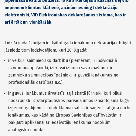
jāpiemaksā valsts budžetā. Tā kā ārkārtējās situācijas dēļ VID
nepieņem klientus klātienē, aicinām iesniegt deklarāciju
elektroniski, VID Elektroniskās deklarēšanas sistēmā, kas ir
arī ērtāk un vienkāršāk.
Līdz šī gada 1.jūnijam ieskaitot gada ienākumu deklarācija obligāti
jāsniedz tiem iedzīvotājiem, kuri 2019.gadā:
ir veikuši saimniecisko darbību (piemēram, ir individuālā
uzņēmuma īpašnieki, izīrē vai iznomā savu īpašumu, ir
zemnieku saimniecības īpašnieki, ir guvuši ienākumus no
profesionālās darbības u.c.);
ir guvuši ienākumus ārvalstīs, tajā skaitā jūrnieki, kuri bijuši
nodarbināti uz starptautiskos pārvadājumos izmantojama kuģa,
izņemot gadījumu, ja nodokļa maksātājs ir saņēmis algota darba
ienākumus, kas kādā no Eiropas Savienības dalībvalstīm ir
pakļauti aplikšanai ar iedzīvotāju ienākuma nodoklim
analoģisku nodokli;