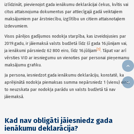
izlīdzināt, pievienojot gada ienākumu deklarācijai čekus, kvītis vai
citus attaisnojuma dokumentus par attiecīgajā gadā veiktajiem
maksājumiem par ārstniecību, izglītību un citiem attaisnotajiem
izdevumiem.
Visos pārējos gadījumos nodokļa starpība, kas izveidojusies par
2019.gadu, ir jāiemaksā valsts budžetā līdz šī gada 16.jūnijam vai,
[1]
ja ienākumi pārsniedz 62 800 eiro, līdz 16.jūlijam
. Tāpat var arī
vērsties VID ar iesniegumu un vienoties par personai pieņemamu
maksājumu grafiku.
Ja persona, iesniedzot gada ienākumu deklarāciju, konstatē, ka
aprēķinātā nodokļa piemaksas summa nepārsniedz 1 (vienu) eiro,
to neuzskata par nodokļa parādu un valsts budžetā tā nav
jāiemaksā.
Kad nav obligāti jāiesniedz gada
ienākumu deklarācija?