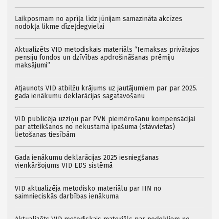
Laikposmam no aprīļa līdz jūnijam samazināta akcīzes
nodokļa likme dīzeļdegvielai
Aktualizēts VID metodiskais materiāls “Iemaksas privātajos
pensiju fondos un dzīvības apdrošināšanas prēmiju
maksājumi”
Atjaunots VID atbilžu krājums uz jautājumiem par par 2025.
gada ienākumu deklarācijas sagatavošanu
VID publicēja uzziņu par PVN piemērošanu kompensācijai
par atteikšanos no nekustamā īpašuma (stāvvietas)
lietošanas tiesībām
Gada ienākumu deklarācijas 2025 iesniegšanas
vienkāršojums VID EDS sistēmā
VID aktualizēja metodisko materiālu par IIN no
saimnieciskās darbības ienākuma