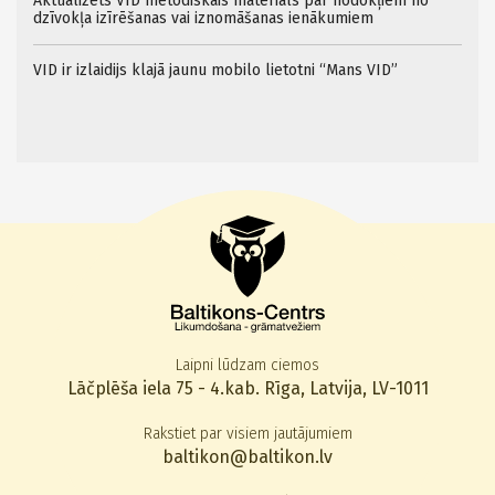
Aktualizēts VID metodiskais materiāls par nodokļiem no
dzīvokļa izīrēšanas vai iznomāšanas ienākumiem
VID ir izlaidijs klajā jaunu mobilo lietotni “Mans VID”
Laipni lūdzam ciemos
Lāčplēša iela 75 - 4.kab. Rīga, Latvija, LV-1011
Rakstiet par visiem jautājumiem
baltikon@baltikon.lv