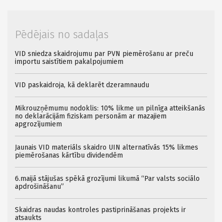
Pēdējais no sadaļas
VID sniedza skaidrojumu par PVN piemērošanu ar preču
importu saistītiem pakalpojumiem
VID paskaidroja, kā deklarēt dzeramnaudu
Mikrouzņēmumu nodoklis: 10% likme un pilnīga atteikšanās
no deklarācijām fiziskam personām ar mazajiem
apgrozījumiem
Jaunais VID materiāls skaidro UIN alternatīvās 15% likmes
piemērošanas kārtību dividendēm
6.maijā stājušas spēkā grozījumi likumā “Par valsts sociālo
apdrošināšanu”
Skaidras naudas kontroles pastiprināšanas projekts ir
atsaukts