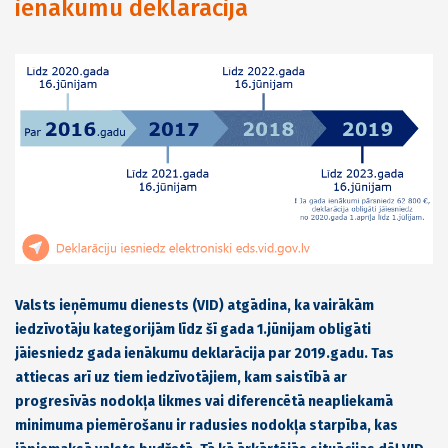
ienākumu deklarācija
Valsts ieņēmumu dienests (VID) atgādina, ka vairākām
iedzīvotāju kategorijām līdz šī gada 1.jūnijam obligāti
jāiesniedz gada ienākumu deklarācija par 2019.gadu. Tas
attiecas arī uz tiem iedzīvotājiem, kam saistībā ar
progresīvās nodokļa likmes vai diferencētā neapliekamā
minimuma piemērošanu ir radusies nodokļa starpība, kas