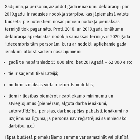
Gadījumā, ja personai, aizpildot gada ienākumu deklarāciju par
2019.gadu, ir radusies nodokļa starpība, kas jāpiemaksā valsts
budžetā, pie noteiktiem nosacījumiem nodokļa piemaksas
termiņš tiek pagarināts. Proti, 2018. un 2019.gada ienākumu
deklarācijā aprēķinātās nodokļa samaksas termiņš ir 2020.gada
1.decembris tām personām, kuru ar nodokli apliekamie gada
ienākumi atbilst šādiem nosacījumiem:
gadā tie nepārsniedz 55 000 eiro, bet 2019.gadā – 62 800 eiro;
tie ir saņemti tikai Latvijā;
no tiem izmaksas vietā ir ieturēts nodoklis;
tiem ir tiesības piemērot neapliekamo minimumu un
atvieglojumus (piemēram, algota darba ienākumi,
autoratlīdzība, pensijas, darbnespējas pabalsti, ienākumi no
uzņēmuma līguma, ja persona nav reģistrējusi saimniecisko
darbību, u.c.)
Tāpat budžetā piemaksājamo summu var samazināt vai pilnībā