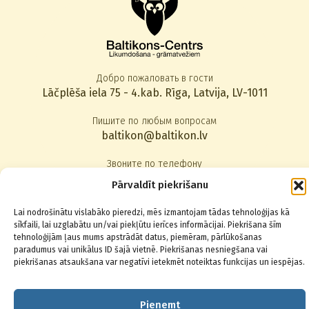
Добро пожаловать в гости
Lāčplēša iela 75 - 4.kab. Rīga, Latvija, LV-1011
Пишите по любым вопросам
baltikon@baltikon.lv
Звоните по телефону
+371 67014123
,
22830080
Pārvaldīt piekrišanu
Lai nodrošinātu vislabāko pieredzi, mēs izmantojam tādas tehnoloģijas kā
Подписаться на новости
sīkfaili, lai uzglabātu un/vai piekļūtu ierīces informācijai. Piekrišana šīm
tehnoloģijām ļaus mums apstrādāt datus, piemēram, pārlūkošanas
paradumus vai unikālus ID šajā vietnē. Piekrišanas nesniegšana vai
piekrišanas atsaukšana var negatīvi ietekmēt noteiktas funkcijas un iespējas.
© 2026 Baltikons - Centrs
Pieņemt