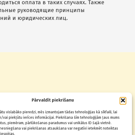
одиться оплата в таких случаях. Также
альные руководящие принципы
дений и юридических лиц.
Звоните по телефону
Pārvaldīt piekrišanu
+371 67014123
,
22830080
ātu vislabāko pieredzi, mēs izmantojam tādas tehnoloģijas kā sīkfaili, lai
/vai piekļūtu ierīces informācijai. Piekrišana šīm tehnoloģijām ļaus mums
tus, piemēram, pārlūkošanas paradumus vai unikālus ID šajā vietnē.
nesniegšana vai piekrišanas atsaukšana var negatīvi ietekmēt noteiktas
 iespējas.