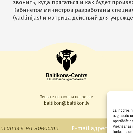
звонить, куда прятаться и как будет произв
Кабинетом министров разработаны специ
(vadlīnijas) и матрица действий для учреж
Пишите по любым вопросам
baltikon@baltikon.lv
Lai nodrošin
uzglabātu un
apstrādāt da
исаться на новости
Piekrišanas 
funkcijas un