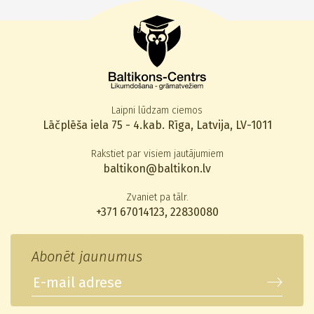
Laipni lūdzam ciemos
Lāčplēša iela 75 - 4.kab. Rīga, Latvija, LV-1011
Rakstiet par visiem jautājumiem
baltikon@baltikon.lv
Zvaniet pa tālr.
+371 67014123
,
22830080
Abonēt jaunumus