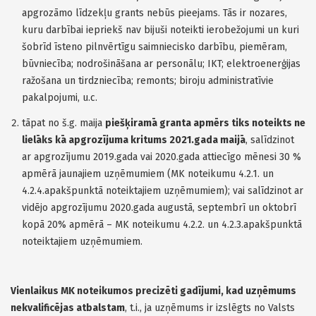
apgrozāmo līdzekļu grants nebūs pieejams. Tās ir nozares,
kuru darbībai iepriekš nav bijuši noteikti ierobežojumi un kuri
šobrīd īsteno pilnvērtīgu saimniecisko darbību, piemēram,
būvniecība; nodrošināšana ar personālu; IKT; elektroenerģijas
ražošana un tirdzniecība; remonts; biroju administratīvie
pakalpojumi, u.c.
tāpat no š.g. maija
piešķiramā granta apmērs tiks noteikts ne
lielāks kā apgrozījuma kritums 2021.gada maijā
, salīdzinot
ar apgrozījumu 2019.gada vai 2020.gada attiecīgo mēnesi 30 %
apmērā jaunajiem uzņēmumiem (MK noteikumu 4.2.1. un
4.2.4.apakšpunktā noteiktajiem uzņēmumiem); vai salīdzinot ar
vidējo apgrozījumu 2020.gada augustā, septembrī un oktobrī
kopā 20% apmērā – MK noteikumu 4.2.2. un 4.2.3.apakšpunktā
noteiktajiem uzņēmumiem.
Vienlaikus MK noteikumos precizēti gadījumi, kad uzņēmums
nekvalificējas atbalstam
, t.i., ja uzņēmums ir izslēgts no Valsts