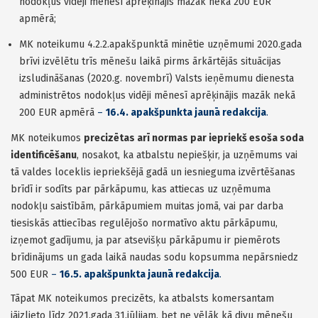
nodokļus vidēji mēnesī aprēķinājis mazāk nekā 200 EUR
apmērā;
MK noteikumu 4.2.2.apakšpunktā minētie uzņēmumi 2020.gada
brīvi izvēlētu trīs mēnešu laikā pirms ārkārtējās situācijas
izsludināšanas (2020.g. novembrī) Valsts ieņēmumu dienesta
administrētos nodokļus vidēji mēnesī aprēķinājis mazāk nekā
200 EUR apmērā
–
16.4. apakšpunkta jaunā redakcija
.
MK noteikumos
precizētas arī normas par iepriekš esoša soda
identificēšanu
, nosakot, ka atbalstu nepiešķir, ja uzņēmums vai
tā valdes loceklis iepriekšējā gadā un iesnieguma izvērtēšanas
brīdī ir sodīts par pārkāpumu, kas attiecas uz uzņēmuma
nodokļu saistībām, pārkāpumiem muitas jomā, vai par darba
tiesiskās attiecības regulējošo normatīvo aktu pārkāpumu,
izņemot gadījumu, ja par atsevišķu pārkāpumu ir piemērots
brīdinājums un gada laikā naudas sodu kopsumma nepārsniedz
500 EUR
–
16.5. apakšpunkta jaunā redakcija
.
Tāpat MK noteikumos precizēts, ka atbalsts komersantam
jāizlieto līdz 2021.gada 31.jūlijam, bet ne vēlāk kā divu mēnešu