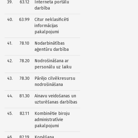
39.
63.12
Interneta portālu
darbība
40.
63.99
Citur neklasificēti
informācijas
pakalpojumi
41.
78.10
Nodarbinātības
aģentūru darbība
42.
78.20
Nodrošināšana ar
personālu uz laiku
43.
78.30
Pārējo cilvēkresursu
nodrošināšana
44.
81.30
Ainavu veidošanas un
uzturēšanas darbības
45.
82.11
Kombinētie biroju
administratīvie
pakalpojumi
46.
82.19
Kopēšana,