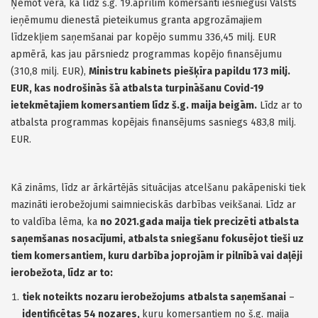
Ņemot vērā, ka līdz š.g. 19.aprīlim komersanti iesnieguši Valsts
ieņēmumu dienestā pieteikumus granta apgrozāmajiem
līdzekļiem saņemšanai par kopējo summu 336,45 milj. EUR
apmērā, kas jau pārsniedz programmas kopējo finansējumu
(310,8 milj. EUR),
Ministru kabinets piešķīra papildu 173 milj.
EUR, kas nodrošinās šā atbalsta turpināšanu Covid-19
ietekmētajiem komersantiem līdz š.g. maija beigām.
Līdz ar to
atbalsta programmas kopējais finansējums sasniegs 483,8 milj.
EUR.
Kā zināms, līdz ar ārkārtējās situācijas atcelšanu pakāpeniski tiek
mazināti ierobežojumi saimnieciskās darbības veikšanai. Līdz ar
to valdība lēma, ka
no 2021.gada maija tiek precizēti atbalsta
saņemšanas nosacījumi, atbalsta sniegšanu fokusējot tieši uz
tiem komersantiem, kuru darbība joprojām ir pilnībā vai daļēji
ierobežota, līdz ar to:
tiek noteikts nozaru ierobežojums atbalsta saņemšanai
–
identificētas 54 nozares,
kuru komersantiem no š.g. maija