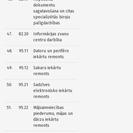
dokumentu
sagatavošana un citas
specializētās biroju
palīgdarbības
47.
82.20
Informācijas zvanu
centru darbība
48.
95.11
Datoru un perifēro
iekārtu remonts
49.
95.12
Sakaru iekārtu
remonts
50.
95.21
Sadzīves
elektronisko iekārtu
remonts
51.
95.22
Mājsaimniecības
piederumu, mājas un
dārzu iekārtu
remonts