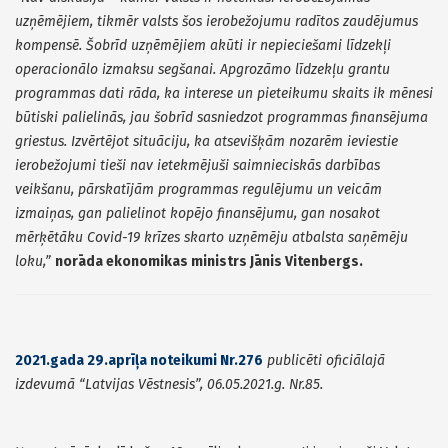
uzņēmējiem, tikmēr valsts šos ierobežojumu radītos zaudējumus
kompensē. Šobrīd uzņēmējiem akūti ir nepieciešami līdzekļi
operacionālo izmaksu segšanai. Apgrozāmo līdzekļu grantu
programmas dati rāda, ka interese un pieteikumu skaits ik mēnesi
būtiski palielinās, jau šobrīd sasniedzot programmas finansējuma
griestus. Izvērtējot situāciju, ka atsevišķām nozarēm ieviestie
ierobežojumi tieši nav ietekmējuši saimnieciskās darbības
veikšanu, pārskatījām programmas regulējumu un veicām
izmaiņas, gan palielinot kopējo finansējumu, gan nosakot
mērķētāku Covid-19 krīzes skarto uzņēmēju atbalsta saņēmēju
loku,”
norāda ekonomikas ministrs Jānis Vitenbergs.
2021.gada 29.aprīļa noteikumi Nr.276
publicēti
oficiālajā
izdevumā
“Latvijas Vēstnesis”, 06.05.2021.g. Nr.85.