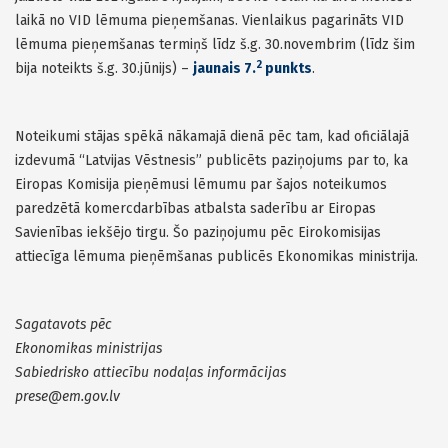
laikā no VID lēmuma pieņemšanas. Vienlaikus pagarināts VID
lēmuma pieņemšanas termiņš līdz š.g. 30.novembrim (līdz šim
2
bija noteikts š.g. 30.jūnijs) –
jaunais 7.
punkts
.
Noteikumi stājas spēkā nākamajā dienā pēc tam, kad oficiālajā
izdevumā “Latvijas Vēstnesis” publicēts paziņojums par to, ka
Eiropas Komisija pieņēmusi lēmumu par šajos noteikumos
paredzētā komercdarbības atbalsta saderību ar Eiropas
Savienības iekšējo tirgu. Šo paziņojumu pēc Eirokomisijas
attiecīga lēmuma pieņēmšanas publicēs Ekonomikas ministrija.
Sagatavots pēc
Ekonomikas ministrijas
Sabiedrisko attiecību nodaļas informācijas
prese@em.gov.lv