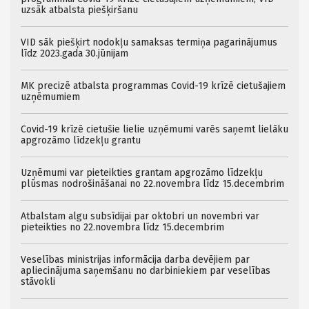
uzsāk atbalsta piešķiršanu
VID sāk piešķirt nodokļu samaksas termiņa pagarinājumus
līdz 2023.gada 30.jūnijam
MK precizē atbalsta programmas Covid-19 krīzē cietušajiem
uzņēmumiem
Covid-19 krīzē cietušie lielie uzņēmumi varēs saņemt lielāku
apgrozāmo līdzekļu grantu
Uzņēmumi var pieteikties grantam apgrozāmo līdzekļu
plūsmas nodrošināšanai no 22.novembra līdz 15.decembrim
Atbalstam algu subsīdijai par oktobri un novembri var
pieteikties no 22.novembra līdz 15.decembrim
Veselības ministrijas informācija darba devējiem par
apliecinājuma saņemšanu no darbiniekiem par veselības
stāvokli