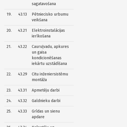
sagatavošana
19.
43.13
Pētniecisko urbumu
veikšana
20.
43.21
Elektroinstalācijas
ierīkošana
21.
43.22
Cauruļvadu, apkures
un gaisa
kondicionēšanas
iekārtu uzstādīšana
22.
43.29
Citu inženiersistēmu
montāža
23.
43.31
Apmetēju darbi
24.
43.32
Galdnieku darbi
25.
43.33
Grīdas un sienu
apdare