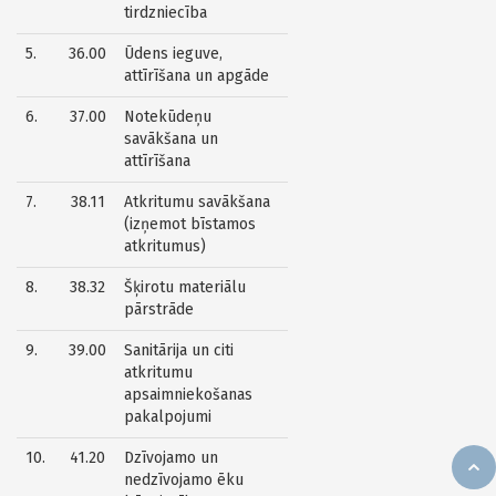
tirdzniecība
5.
36.00
Ūdens ieguve,
attīrīšana un apgāde
6.
37.00
Notekūdeņu
savākšana un
attīrīšana
7.
38.11
Atkritumu savākšana
(izņemot bīstamos
atkritumus)
8.
38.32
Šķirotu materiālu
pārstrāde
9.
39.00
Sanitārija un citi
atkritumu
apsaimniekošanas
pakalpojumi
10.
41.20
Dzīvojamo un
nedzīvojamo ēku