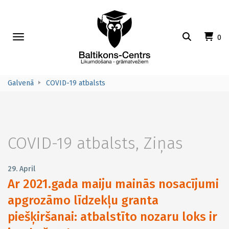
Toggle
0
navigation
Galvenā
COVID-19 atbalsts
COVID-19 atbalsts
,
Ziņas
29. April
Ar 2021.gada maiju mainās nosacījumi
apgrozāmo līdzekļu granta
piešķiršanai: atbalstīto nozaru loks ir