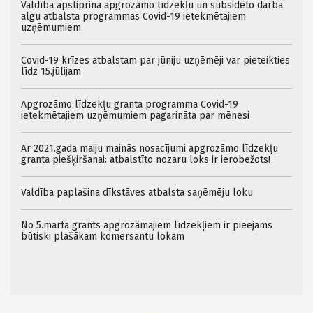
Valdība apstiprina apgrozāmo līdzekļu un subsidēto darba
algu atbalsta programmas Covid-19 ietekmētajiem
uzņēmumiem
Covid-19 krīzes atbalstam par jūniju uzņēmēji var pieteikties
līdz 15.jūlijam
Apgrozāmo līdzekļu granta programma Covid-19
ietekmētajiem uzņēmumiem pagarināta par mēnesi
Ar 2021.gada maiju mainās nosacījumi apgrozāmo līdzekļu
granta piešķiršanai: atbalstīto nozaru loks ir ierobežots!
Valdība paplašina dīkstāves atbalsta saņēmēju loku
No 5.marta grants apgrozāmajiem līdzekļiem ir pieejams
būtiski plašākam komersantu lokam