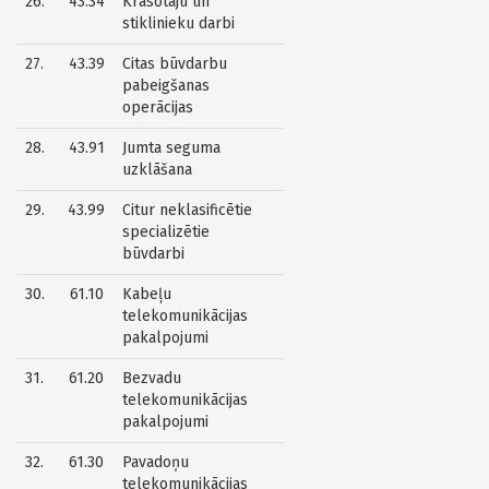
26.
43.34
Krāsotāju un
stiklinieku darbi
27.
43.39
Citas būvdarbu
pabeigšanas
operācijas
28.
43.91
Jumta seguma
uzklāšana
29.
43.99
Citur neklasificētie
specializētie
būvdarbi
30.
61.10
Kabeļu
telekomunikācijas
pakalpojumi
31.
61.20
Bezvadu
telekomunikācijas
pakalpojumi
32.
61.30
Pavadoņu
telekomunikācijas