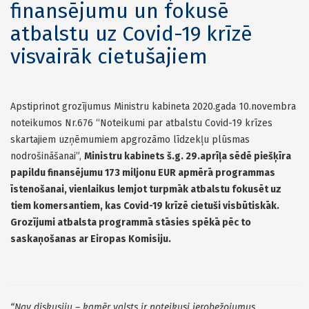
finansējumu un fokusē
atbalstu uz Covid-19 krīzē
visvairāk cietušajiem
Apstiprinot grozījumus Ministru kabineta 2020.gada 10.novembra
noteikumos Nr.676 “Noteikumi par atbalstu Covid-19 krīzes
skartajiem uzņēmumiem apgrozāmo līdzekļu plūsmas
nodrošināšanai”,
Ministru kabinets š.g. 29.aprīļa sēdē piešķīra
papildu finansējumu 173 miljonu EUR apmērā programmas
īstenošanai, vienlaikus lemjot turpmāk atbalstu fokusēt uz
tiem komersantiem, kas Covid-19 krīzē cietuši visbūtiskāk.
Grozījumi atbalsta programmā stāsies spēkā pēc to
saskaņošanas ar Eiropas Komisiju.
“Nav diskusiju – kamēr valsts ir noteikusi ierobežojumus