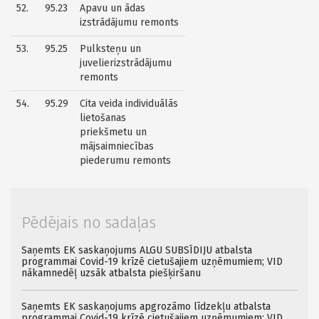
52.
95.23
Apavu un ādas
izstrādājumu remonts
53.
95.25
Pulksteņu un
juvelierizstrādājumu
remonts
54.
95.29
Cita veida individuālās
lietošanas
priekšmetu un
mājsaimniecības
piederumu remonts
Pēdējais no sadaļas
Saņemts EK saskaņojums ALGU SUBSĪDIJU atbalsta
programmai Covid-19 krīzē cietušajiem uzņēmumiem; VID
nākamnedēļ uzsāk atbalsta piešķiršanu
Saņemts EK saskaņojums apgrozāmo līdzekļu atbalsta
programmai Covid-19 krīzē cietušajiem uzņēmumiem; VID