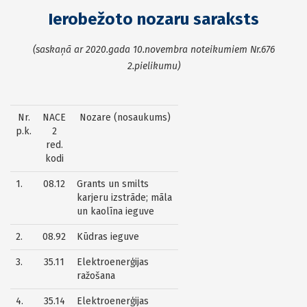
Ierobežoto nozaru saraksts
(saskaņā ar 2020.gada 10.novembra noteikumiem Nr.676
2.pielikumu)
Nr.
NACE
Nozare (nosaukums)
p.k.
2
red.
kodi
1.
08.12
Grants un smilts
karjeru izstrāde; māla
un kaolīna ieguve
2.
08.92
Kūdras ieguve
3.
35.11
Elektroenerģijas
ražošana
4.
35.14
Elektroenerģijas