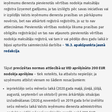
ieņēmumu dienesta pievienotās vērtības nodokļa maksātāju
reģistra (izņemot gadījumu, ja tas izslēgts pēc savas iniciatīvas vai
ir izpildījis Valsts ieņēmumu dienesta prasības un pārkāpumu
novērsis, bet nav atkārtoti reģistrā reģistrēts, jo uz to nav
attiecināmas Pievienotās vērtības nodokļa likuma prasības par
obligātu reģistrāciju) un tas nav atjaunots pievienotās vērtības
nodokļa maksātāju reģistrā, vai tam ir vai pēdējo divu gadu laikā ir
bijusi apturēta saimnieciskā darbība
–
16.3. apakšpunkta jaunā
redakcija
.
Tāpat
precizētas normas attiecībā uz VID aprēķināto 200 EUR
nodokļa aprēķinu
– tiek noteikts, ka atbalstu nepiešķir, ja
uzņēmums atbilst vienam no šādiem nosacījumiem:
iepriekšējo sešu mēnešu laikā (2020.gada maijā, jūnijā, jūlijā,
augustā, septembrī un oktobrī) pirms ārkārtējās situācijas
izsludināšanas (2020.g.novembrī) un 2019.gada brīvi izvēlētu
sešu mēnešu laikā Valsts ieņēmumu dienesta administrētos