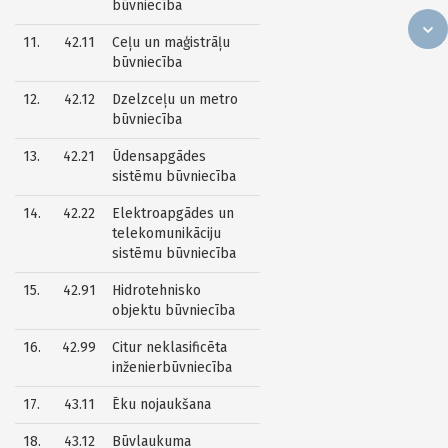
būvniecība
11.
42.11
Ceļu un maģistrāļu
būvniecība
12.
42.12
Dzelzceļu un metro
būvniecība
13.
42.21
Ūdensapgādes
sistēmu būvniecība
14.
42.22
Elektroapgādes un
telekomunikāciju
sistēmu būvniecība
15.
42.91
Hidrotehnisko
objektu būvniecība
16.
42.99
Citur neklasificēta
inženierbūvniecība
17.
43.11
Ēku nojaukšana
18.
43.12
Būvlaukuma