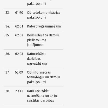
pakalpojumi
33.
61.90
Citi telekomunikācijas
pakalpojumi
34.
62.01
Datorprogrammēšana
35.
62.02
Konsultēšana datoru
pielietojuma
jautājumos
36.
62.03
Datoriekārtu
darbības
pārvaldīšana
37.
62.09
Citi informācijas
tehnoloģiju un datoru
pakalpojumi
38.
63.11
Datu apstrāde,
uzturēšana un ar to
saistītās darbības