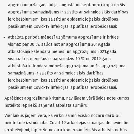
apgrozījumu šā gada jūlijā, augustā un septembrī kopā un šis
apgrozījuma samazinājums ir saistīts ar saimnieciskās darbības
ierobežojumiem, kas saistīti ar epidemioloģiskās drošības
pasākumiem Covid-19 infekcijas izplatības ierobežošanai;
atbalsta perioda mēnesī uzņēmuma apgrozījums ir krities
vismaz par 30 %, salīdzinot ar apgrozījumu 2019.gada
atbilstošajā kalendāra mēnesī un apgrozījums 2021.gadā
vismaz trīs mēnešus ir pārsniedzis 10 % no 2019.gada
atbilstošā kalendāra mēneša apgrozījuma un šis apgrozījuma
samazinājums ir saistīts ar saimnieciskās darbības
ierobežojumiem, kas saistīti ar epidemioloģiskās drošības
pasākumiem Covid-19 infekcijas izplatības ierobežošanai.
Aprēķinot apgrozījuma kritumu, nav jāņem vērā šajos noteikumos
noteikto iepriekš saņemtā atbalsta apmēru.
Vienlaikus jāņem vērā, ka virkni saimniecisko nozaru darbību
neietekmē izsludinātās Covid-19 ārkārtējās situācijas dēļ ieviestie
ierobežojumi, tāpēc šo nozaru komersantiem šis atbalsts nebūs