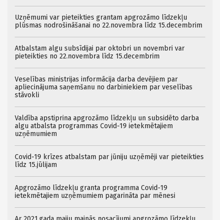
Uzņēmumi var pieteikties grantam apgrozāmo līdzekļu
plūsmas nodrošināšanai no 22.novembra līdz 15.decembrim
Atbalstam algu subsīdijai par oktobri un novembri var
pieteikties no 22.novembra līdz 15.decembrim
Veselības ministrijas informācija darba devējiem par
apliecinājuma saņemšanu no darbiniekiem par veselības
stāvokli
Valdība apstiprina apgrozāmo līdzekļu un subsidēto darba
algu atbalsta programmas Covid-19 ietekmētajiem
uzņēmumiem
Covid-19 krīzes atbalstam par jūniju uzņēmēji var pieteikties
līdz 15.jūlijam
Apgrozāmo līdzekļu granta programma Covid-19
ietekmētajiem uzņēmumiem pagarināta par mēnesi
Ar 2021.gada maiju mainās nosacījumi apgrozāmo līdzekļu