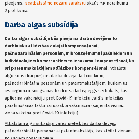
pieejams.
Neatbalstāmo nozaru sarakstu
skatīt MK noteikumu
2.pielikumā.
Darba algas subsīdija
Darba algas subsīdija būs pieejama darba devējiem to
darbinieku atlīdzības daļējai kompensēšanai,
pašnodarbinātām personām, mikrouzņēmumu īpašniekiem un
individuālajiem komersantiem to ienākumu kompensēšanai, kā
arī patentmaksātājiem atlīdzības kompensēšanai.
Atbalstu
algu subsīdijai piešķirs darba devēja darbiniekiem,
pašnodarbinātām personām un patentmaksātājiem, kuriem uz
iesnieguma iesniegšanas brīdi ir sadarbspējīgs sertifikāts, kas
apliecina vakcināciju pret Covid-19 infekciju vai šīs infekcijas
pārslimošanas faktu vai uzsākta vakcinācija (saņemta vismaz
viena vakcīna pret Covid-19 infekciju).
Atbalstam algu subsīdijai varēs pieteikties darba devējs,
pašnodarbinātā persona vai patentmaksātājs, kas atbilst vienam
no šādiem nosacījumiem: