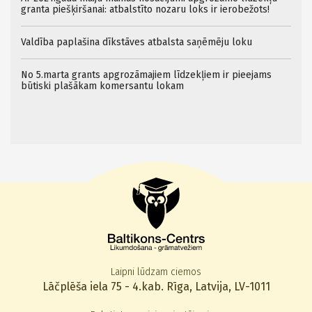
granta piešķiršanai: atbalstīto nozaru loks ir ierobežots!
Valdība paplašina dīkstāves atbalsta saņēmēju loku
No 5.marta grants apgrozāmajiem līdzekļiem ir pieejams
būtiski plašākam komersantu lokam
Laipni lūdzam ciemos
Lāčplēša iela 75 - 4.kab. Rīga, Latvija, LV-1011