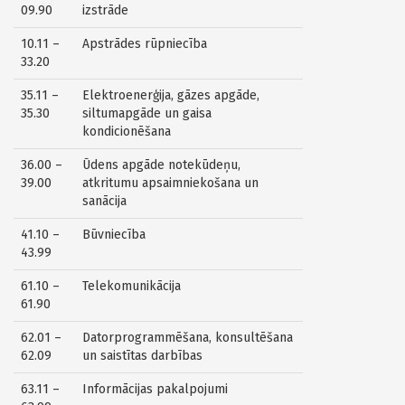
09.90
izstrāde
10.11 –
Apstrādes rūpniecība
33.20
35.11 –
Elektroenerģija, gāzes apgāde,
35.30
siltumapgāde un gaisa
kondicionēšana
36.00 –
Ūdens apgāde notekūdeņu,
39.00
atkritumu apsaimniekošana un
sanācija
41.10 –
Būvniecība
43.99
61.10 –
Telekomunikācija
61.90
62.01 –
Datorprogrammēšana, konsultēšana
62.09
un saistītas darbības
63.11 –
Informācijas pakalpojumi