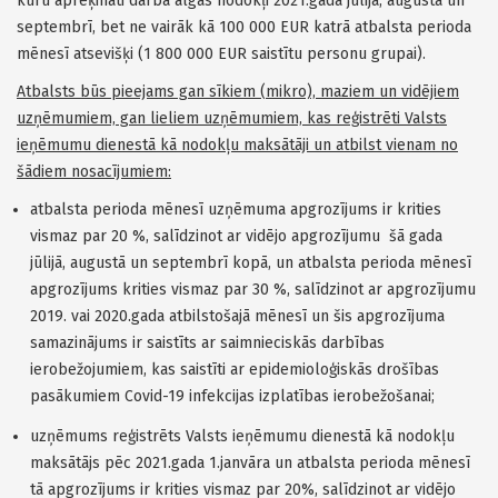
kuru aprēķināti darba algas nodokļi 2021.gada jūlijā, augustā un
septembrī, bet ne vairāk kā 100 000 EUR katrā atbalsta perioda
mēnesī atsevišķi (1 800 000 EUR saistītu personu grupai).
Atbalsts būs pieejams gan sīkiem (mikro), maziem un vidējiem
uzņēmumiem, gan lieliem uzņēmumiem, kas reģistrēti Valsts
ieņēmumu dienestā kā nodokļu maksātāji un atbilst vienam no
šādiem nosacījumiem:
atbalsta perioda mēnesī uzņēmuma apgrozījums ir krities
vismaz par 20 %, salīdzinot ar vidējo apgrozījumu šā gada
jūlijā, augustā un septembrī kopā, un atbalsta perioda mēnesī
apgrozījums krities vismaz par 30 %, salīdzinot ar apgrozījumu
2019. vai 2020.gada atbilstošajā mēnesī un šis apgrozījuma
samazinājums ir saistīts ar saimnieciskās darbības
ierobežojumiem, kas saistīti ar epidemioloģiskās drošības
pasākumiem Covid-19 infekcijas izplatības ierobežošanai;
uzņēmums reģistrēts Valsts ieņēmumu dienestā kā nodokļu
maksātājs pēc 2021.gada 1.janvāra un atbalsta perioda mēnesī
tā apgrozījums ir krities vismaz par 20%, salīdzinot ar vidējo