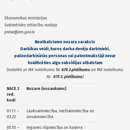
Ekonomikas ministrijas
Sabiedrisko attiecību nodaļa
prese@em.gov.lv
Neatbalstamo nozaru saraksts
Darbības veidi, kuros darba devēju darbinieki,
pašnodarbinātās personas vai patentmakstāji nevar
kvalificēties algu subsīdijas atbalstam
(noteikti ar MK noteikumu Nr.
676 2.pielikumu
un
MK noteikumu
Nr.
675
3.
pielikumu
)
NACE 2
Nozare (nosaukums)
red.
kodi
01.11 –
Lauksaimniecība, mežsaimniecība un
03.22
zivsaimniecība
05.10 –
Ieguves rūpniecība un karjera