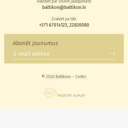
Rakstiet par visiem jautājumiem
baltikon@baltikon.lv
Zvaniet pa tālr.
+371 67014123
,
22830080
Abonēt jaunumus
© 2026 Baltikons - Centrs