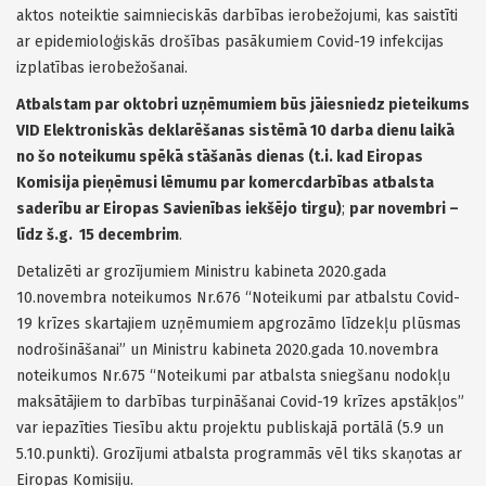
aktos noteiktie saimnieciskās darbības ierobežojumi, kas saistīti
ar epidemioloģiskās drošības pasākumiem Covid-19 infekcijas
izplatības ierobežošanai.
Atbalstam par oktobri uzņēmumiem būs jāiesniedz pieteikums
VID Elektroniskās deklarēšanas sistēmā 10 darba dienu laikā
no šo noteikumu spēkā stāšanās dienas (t.i. kad Eiropas
Komisija pieņēmusi lēmumu par komercdarbības atbalsta
saderību ar Eiropas Savienības iekšējo tirgu)
;
par novembri –
līdz š.g. 15 decembrim
.
Detalizēti ar grozījumiem Ministru kabineta 2020.gada
10.novembra noteikumos Nr.676 “Noteikumi par atbalstu Covid-
19 krīzes skartajiem uzņēmumiem apgrozāmo līdzekļu plūsmas
nodrošināšanai” un Ministru kabineta 2020.gada 10.novembra
noteikumos Nr.675 “Noteikumi par atbalsta sniegšanu nodokļu
maksātājiem to darbības turpināšanai Covid-19 krīzes apstākļos”
var iepazīties Tiesību aktu projektu publiskajā portālā (5.9 un
5.10.punkti). Grozījumi atbalsta programmās vēl tiks skaņotas ar
Eiropas Komisiju.