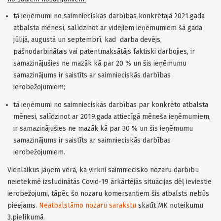
tā ieņēmumi no saimnieciskās darbības konkrētajā 2021.gada
atbalsta mēnesī, salīdzinot ar vidējiem ieņēmumiem šā gada
jūlijā, augustā un septembrī, kad darba devējs,
pašnodarbinātais vai patentmaksātājs faktiski darbojies, ir
samazinājušies ne mazāk kā par 20 % un šis ieņēmumu
samazinājums ir saistīts ar saimnieciskās darbības
ierobežojumiem;
tā ieņēmumi no saimnieciskās darbības par konkrēto atbalsta
mēnesi, salīdzinot ar 2019.gada attiecīgā mēneša ieņēmumiem,
ir samazinājušies ne mazāk kā par 30 % un šis ieņēmumu
samazinājums ir saistīts ar saimnieciskās darbības
ierobežojumiem.
Vienlaikus jāņem vērā, ka virkni saimniecisko nozaru darbību
neietekmē izsludinātās Covid-19 ārkārtējās situācijas dēļ ieviestie
ierobežojumi, tāpēc šo nozaru komersantiem šis atbalsts nebūs
pieejams.
Neatbalstāmo nozaru sarakstu
skatīt MK noteikumu
3.pielikumā.