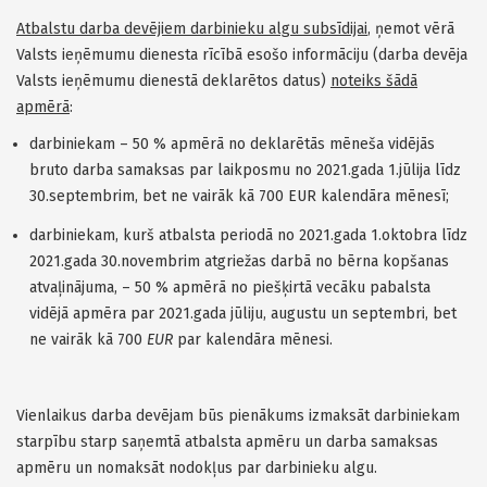
Atbalstu darba devējiem darbinieku algu subsīdijai
, ņemot vērā
Valsts ieņēmumu dienesta rīcībā esošo informāciju (darba devēja
Valsts ieņēmumu dienestā deklarētos datus)
noteiks šādā
apmērā
:
darbiniekam – 50 % apmērā no deklarētās mēneša vidējās
bruto darba samaksas par laikposmu no 2021.gada 1.jūlija līdz
30.septembrim, bet ne vairāk kā 700 EUR kalendāra mēnesī;
darbiniekam, kurš atbalsta periodā no 2021.gada 1.oktobra līdz
2021.gada 30.novembrim atgriežas darbā no bērna kopšanas
atvaļinājuma, – 50 % apmērā no piešķirtā vecāku pabalsta
vidējā apmēra par 2021.gada jūliju, augustu un septembri, bet
ne vairāk kā 700
EUR
par kalendāra mēnesi.
Vienlaikus darba devējam būs pienākums izmaksāt darbiniekam
starpību starp saņemtā atbalsta apmēru un darba samaksas
apmēru un nomaksāt nodokļus par darbinieku algu.