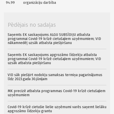
94.99
organizāciju darbība
Pēdējais no sadaļas
Saņemts EK saskaņojums ALGU SUBSĪDIJU atbalsta
programmai Covid-19 krīzē cietušajiem uzņēmumiem; VID
nākamnedēļ uzsāk atbalsta piešķiršanu
Saņemts EK saskaņojums apgrozāmo līdzekļu atbalsta
programmai Covid-19 krīzē cietušajiem uzņēmumiem; VID
uzsāk atbalsta piešķiršanu
VID sāk piešķirt nodokļu samaksas termiņa pagarinājumus
līdz 2023.gada 30.jūnijam
MK precizē atbalsta programmas Covid-19 krīzē cietušajiem
uzņēmumiem
Covid-19 krīzē cietušie lielie uzņēmumi varēs saņemt lielāku
apgrozāmo līdzekļu grantu