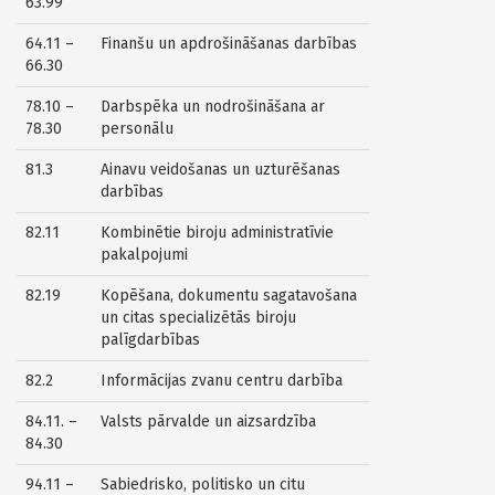
63.99
64.11 –
Finanšu un apdrošināšanas darbības
66.30
78.10 –
Darbspēka un nodrošināšana ar
78.30
personālu
81.3
Ainavu veidošanas un uzturēšanas
darbības
82.11
Kombinētie biroju administratīvie
pakalpojumi
82.19
Kopēšana, dokumentu sagatavošana
un citas specializētās biroju
palīgdarbības
82.2
Informācijas zvanu centru darbība
84.11. –
Valsts pārvalde un aizsardzība
84.30
94.11 –
Sabiedrisko, politisko un citu