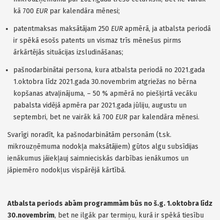
kā 700
EUR
par kalendāra mēnesi;
patentmaksas maksātājam 250
EUR
apmērā, ja atbalsta periodā
ir spēkā esošs patents un vismaz trīs mēnešus pirms
ārkārtējās situācijas izsludināšanas​;
pašnodarbinātai persona, kura atbalsta periodā no 2021.gada
1.oktobra līdz 2021.gada 30.novembrim atgriežas no bērna
kopšanas atvaļinājuma, – 50 % apmērā no piešķirtā vecāku
pabalsta vidējā apmēra par 2021.gada jūliju, augustu un
septembri, bet ne vairāk kā 700
EUR
par kalendāra mēnesi.
Svarīgi noradīt, ka pašnodarbinātām personām (t.sk.
mikrouzņēmuma nodokļa maksātājiem) gūtos algu subsīdijas
ienākumus jāiekļauj saimnieciskās darbības ienākumos un
jāpiemēro nodokļus vispārējā kārtībā.
Atbalsta periods abām programmām būs no š.g. 1.oktobra līdz
30.novembrim
, bet ne ilgāk par termiņu, kurā ir spēkā tiesību