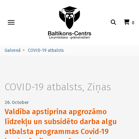
Toggle
0
navigation
Galvenā
COVID-19 atbalsts
COVID-19 atbalsts
,
Ziņas
26. October
Valdība apstiprina apgrozāmo
līdzekļu un subsidēto darba algu
atbalsta programmas Covid-19