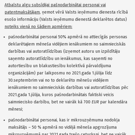
Atbalstu algu subsīdijai pašnodarbinātai personai vai
patentmaksātājam
, ņemot vērā Valsts ieņēmumu dienesta rīcībā
esošo informāciju (Valsts ieņēmumu dienestā deklarētos datus)
noteiks vienā no šādiem apmēriem:
pašnodarbinātai personai 50% apmērā no attiecīgās personas
deklarētajiem mēneša vidējiem ienākumiem no saimnieciskās
darbības vai autoratlīdzības (izņemot autoru un izpildītāju
saņemto autoratlīdzību un ienākumus, kas saņemti no
autortiesību un blakustiesību kolektīvā pārvaldījuma
organizācijām) par laikposmu no 2021.gada 1.jūlija līdz
30.septembrim vai no to deklarēto mēnešu vidējiem
ienākumiem no saimnieciskās darbības vai autoratlīdzības pēc
2021.gada 1.jūlija, kuros pašnodarbinātais faktiski veicis
saimniecisko darbību, bet ne vairāk kā 700
EUR
par kalendāra
mēnesi;
pašnodarbinātai personai, kas ir mikrouzņēmuma nodokļa
maksātājs – 50 % apmērā no vidējā mēneša apgrozījuma
mikrouzņēmumā par 2021.gada trešo ceturksni, bet ne vairāk