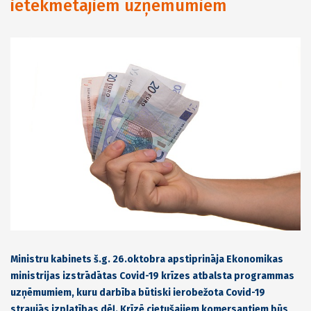
ietekmētajiem uzņēmumiem
Ministru kabinets š.g. 26.oktobra apstiprināja Ekonomikas
ministrijas izstrādātas Covid-19 krīzes atbalsta programmas
uzņēmumiem, kuru darbība būtiski ierobežota Covid-19
straujās izplatības dēļ. Krīzē cietušajiem komersantiem būs