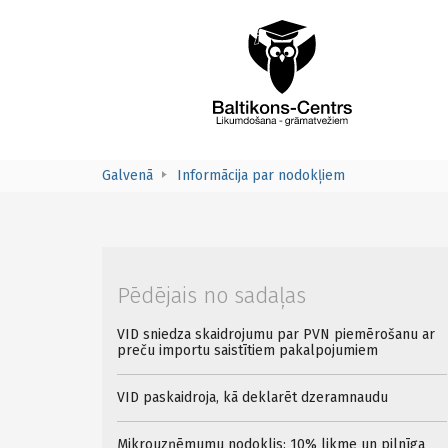
Galvenā
Informācija par nodokļiem
Pēdējais no sadaļas
VID sniedza skaidrojumu par PVN piemērošanu ar
preču importu saistītiem pakalpojumiem
VID paskaidroja, kā deklarēt dzeramnaudu
Mikrouzņēmumu nodoklis: 10% likme un pilnīga