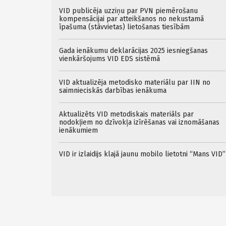
VID publicēja uzziņu par PVN piemērošanu
kompensācijai par atteikšanos no nekustamā
īpašuma (stāvvietas) lietošanas tiesībām
Gada ienākumu deklarācijas 2025 iesniegšanas
vienkāršojums VID EDS sistēmā
VID aktualizēja metodisko materiālu par IIN no
saimnieciskās darbības ienākuma
Aktualizēts VID metodiskais materiāls par
nodokļiem no dzīvokļa izīrēšanas vai iznomāšanas
ienākumiem
VID ir izlaidijs klajā jaunu mobilo lietotni “Mans VID”