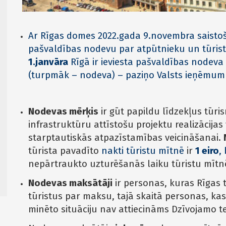
Ar Rīgas domes 2022.gada 9.novembra saistoš
pašvaldības nodevu par atpūtnieku un tūri
1.janvāra
Rīgā ir ieviesta pašvaldības nodev
(turpmāk – nodeva) – paziņo Valsts ieņēmum
Nodevas mērķis
ir gūt papildu līdzekļus tūr
infrastruktūru attīstošu projektu realizācijas
starptautiskās atpazīstamības veicināšanai.
tūrista pavadīto
nakti tūristu mītnē
ir
1 eiro
,
nepārtraukto uzturēšanās laiku tūristu mītn
Nodevas maksātāji
ir personas, kuras Rīgas
tūristus par maksu, tajā skaitā personas, kas 
minēto situāciju nav attiecināms Dzīvojamo t