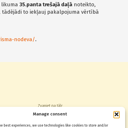
a likuma
35.panta trešajā daļā
noteikto,
 tādējādi to iekļauj pakalpojuma vērtībā
urisma-nodeva/
.
Zvaniet pa tālr.
+371 67014123
,
22830080
Manage consent
he best experiences, we use technologies like cookies to store and/or