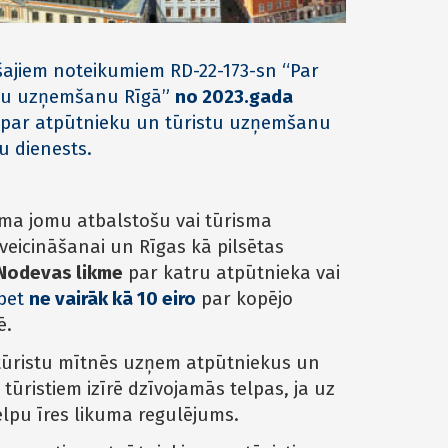
ajiem noteikumiem RD-22-173-sn “Par
stu uzņemšanu Rīgā”
no 2023.gada
a par atpūtnieku un tūristu uzņemšanu
u dienests.
isma jomu atbalstošu vai tūrisma
 veicināšanai un Rīgas kā pilsētas
Nodevas likme
par katru atpūtnieka vai
 bet
ne vairāk kā 10 eiro
par kopējo
ē.
 tūristu mītnēs uzņem atpūtniekus un
tūristiem izīrē dzīvojamās telpas, ja uz
elpu īres likuma regulējums.