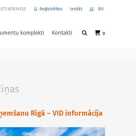
371 67014123
Reģistrēties
Ienākt
LV
RU
umentu komplekti
Kontakti
0
Ziņas
ņemšanu Rīgā – VID informācija