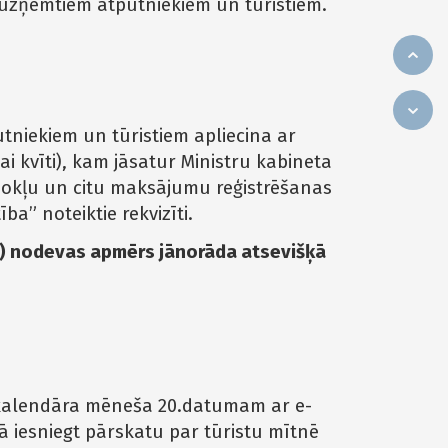
zņemtiem atpūtniekiem un tūristiem.
iekiem un tūristiem apliecina ar
i kvīti), kam jāsatur Ministru kabineta
dokļu un citu maksājumu reģistrēšanas
ba” noteiktie rekvizīti.
tī) nodevas apmērs jānorāda atsevišķā
 kalendāra mēneša 20.datumam ar e-
 iesniegt pārskatu par tūristu mītnē