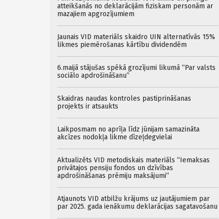
atteikšanās no deklarācijām fiziskam personām ar
mazajiem apgrozījumiem
Jaunais VID materiāls skaidro UIN alternatīvās 15%
likmes piemērošanas kārtību dividendēm
6.maijā stājušas spēkā grozījumi likumā “Par valsts
sociālo apdrošināšanu”
Skaidras naudas kontroles pastiprināšanas
projekts ir atsaukts
Laikposmam no aprīļa līdz jūnijam samazināta
akcīzes nodokļa likme dīzeļdegvielai
Aktualizēts VID metodiskais materiāls “Iemaksas
privātajos pensiju fondos un dzīvības
apdrošināšanas prēmiju maksājumi”
Atjaunots VID atbilžu krājums uz jautājumiem par
par 2025. gada ienākumu deklarācijas sagatavošanu