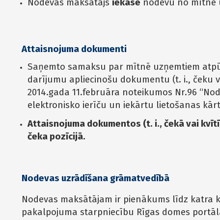
Nodevas maksātājs
iekasē
nodevu no mītnē u
Attaisnojuma dokumenti
Saņemto samaksu par mītnē uzņemtiem atpūtn
darījumu apliecinošu dokumentu (t. i., čeku va
2014.gada 11.februāra noteikumos Nr.96 “No
elektronisko ierīču un iekārtu lietošanas kārtī
Attaisnojuma dokumentos (t. i., čekā vai kvī
čeka pozīcijā.
Nodevas uzrādīšana grāmatvedībā
Nodevas maksātājam ir pienākums līdz katra
pakalpojuma starpniecību Rīgas domes portālā