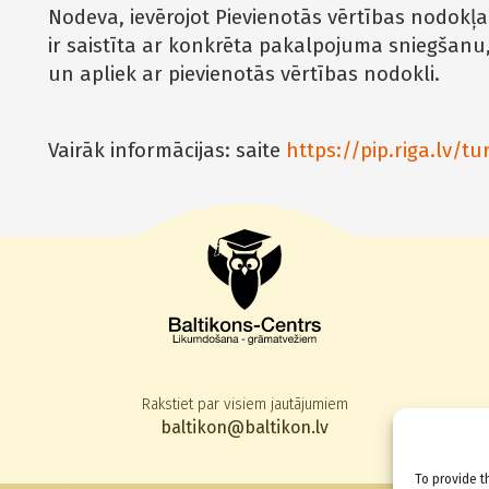
Nodeva, ievērojot Pievienotās vērtības nodokļ
ir saistīta ar konkrēta pakalpojuma sniegšanu,
un apliek ar pievienotās vērtības nodokli.
Vairāk informācijas: saite
https://pip.riga.lv/t
Rakstiet par visiem jautājumiem
baltikon@baltikon.lv
To provide t