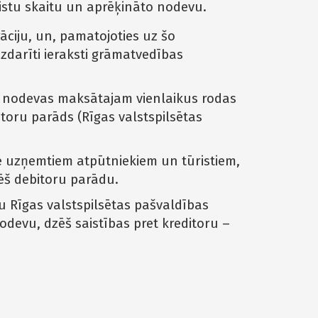
istu skaitu un aprēķināto nodevu.
ciju, un, pamatojoties uz šo
darīti ieraksti grāmatvedības
u nodevas maksātajam vienlaikus rodas
itoru parāds (Rīgas valstspilsētas
 uzņemtiem atpūtniekiem un tūristiem,
ēš debitoru parādu.
 Rīgas valstspilsētas pašvaldības
odevu, dzēš saistības pret kreditoru –