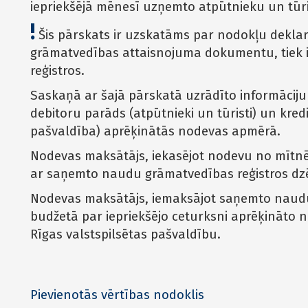
iepriekšējā mēnesī uzņemto atpūtnieku un tūr
!
Šis pārskats ir uzskatāms par nodokļu deklarā
grāmatvedības attaisnojuma dokumentu, tiek iz
reģistros.
Saskaņā ar šajā pārskatā uzrādīto informācij
debitoru parāds (atpūtnieki un tūristi) un kred
pašvaldība) aprēķinātās nodevas apmērā.
Nodevas maksātājs, iekasējot nodevu no mītnē
ar saņemto naudu grāmatvedības reģistros dz
Nodevas maksātājs, iemaksājot saņemto naudu
budžetā par iepriekšējo ceturksni aprēķināto n
Rīgas valstspilsētas pašvaldību.
Pievienotās vērtības nodoklis