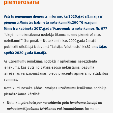
piemērošanā
Valsts ieņēmumu dienests informē, ka 2020.gada 5.maijā ir
pieņemti Ministru kabineta noteikumi Nr.260 “Grozījumi
Ministru kabineta 2017.gada 14.novembra noteikumos Nr. 677
“Uzņēmumu ienākuma nodokļa likuma normu piemērošanas
noteikumi”” (turpmāk – Noteikumi), kas 2020.gada 7.maijā
publicēti oficiālajā izdevumā “Latvijas Vēstnesis” Nr.87 un
stājas
spēkā 2020.gada 8.maijā
.
Ar uzņēmumu ienākuma nodokli ir apliekams nerezidenta
ienākums, kas gūts no Latvijā esoša nekustamā īpašuma
izīrēšanas vai iznomāšanas, piecu procentu apmērā no atlīdzības
summas.
Noteikumi nosaka šādas izmaiņas uzņēmumu ienākuma nodokļa
piemērošanas kārtībā:
Noteikta
pārskata par nerezidenta gūto ienākumu Latvijā no
nekustamā īpašuma izīrēšanas vai iznomāšanas
forma un