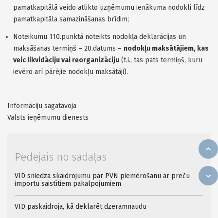
pamatkapitālā veido atlikto uzņēmumu ienākuma nodokli līdz
pamatkapitāla samazināšanas brīdim;
Noteikumu 110.punktā noteikts nodokļa deklarācijas un
maksāšanas termiņš – 20.datums –
nodokļu maksātājiem, kas
veic likvidāciju vai reorganizāciju
(t.i., tas pats termiņš, kuru
ievēro arī pārējie nodokļu maksātāji).
Informāciju sagatavoja
Valsts ieņēmumu dienests
Pēdējais no sadaļas
VID sniedza skaidrojumu par PVN piemērošanu ar preču
importu saistītiem pakalpojumiem
VID paskaidroja, kā deklarēt dzeramnaudu