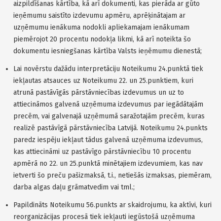
aizpildīšanas kārtība, kā arī dokumenti, kas pierāda ar gūto
ieņēmumu saistīto izdevumu apmēru, aprēķinātajam ar
uzņēmumu ienākuma nodokli apliekamajam ienākumam
piemērojot 20 procentu nodokļa likmi, kā arī noteikta šo
dokumentu iesniegšanas kārtība Valsts ieņēmumu dienestā;
Lai novērstu dažādu interpretāciju Noteikumu 24.punktā tiek
iekļautas atsauces uz Noteikumu 22. un 25.punktiem, kuri
atrunā pastāvīgās pārstāvniecības izdevumus un uz to
attiecināmos galvenā uzņēmuma izdevumus par iegādātajām
precēm, vai galvenajā uzņēmumā saražotajām precēm, kuras
realizē pastāvīgā pārstāvniecība Latvijā. Noteikumu 24.punkts
paredz iespēju iekļaut tādus galvenā uzņēmuma izdevumus,
kas attiecināmi uz pastāvīgo pārstāvniecību 10 procentu
apmērā no 22. un 25.punktā minētajiem izdevumiem, kas nav
ietverti šo preču pašizmaksā, t.i., netiešās izmaksas, piemēram,
darba algas daļu grāmatvedim vai tml.;
Papildināts Noteikumu 56.punkts ar skaidrojumu, ka aktīvi, kuri
reorganizācijas procesā tiek iekļauti iegūstošā uzņēmuma