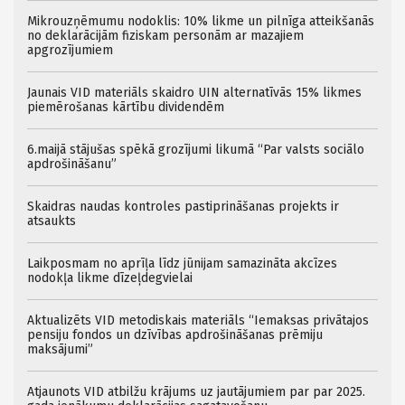
Mikrouzņēmumu nodoklis: 10% likme un pilnīga atteikšanās
no deklarācijām fiziskam personām ar mazajiem
apgrozījumiem
Jaunais VID materiāls skaidro UIN alternatīvās 15% likmes
piemērošanas kārtību dividendēm
6.maijā stājušas spēkā grozījumi likumā “Par valsts sociālo
apdrošināšanu”
Skaidras naudas kontroles pastiprināšanas projekts ir
atsaukts
Laikposmam no aprīļa līdz jūnijam samazināta akcīzes
nodokļa likme dīzeļdegvielai
Aktualizēts VID metodiskais materiāls “Iemaksas privātajos
pensiju fondos un dzīvības apdrošināšanas prēmiju
maksājumi”
Atjaunots VID atbilžu krājums uz jautājumiem par par 2025.