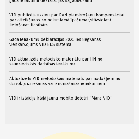
gada ienākumu deklarācijas sagatavošanu
VID publicēja uzziņu par PVN piemērošanu kompensācijai
par atteikšanos no nekustamā īpašuma (stāvvietas)
lietošanas tiesībām
Gada ienākumu deklarācijas 2025 iesniegšanas
vienkāršojums VID EDS sistēmā
VID aktualizēja metodisko materiālu par IIN no
saimnieciskās darbības ienākuma
Aktualizēts VID metodiskais materiāls par nodokļiem no
dzīvokļa izīrēšanas vai iznomāšanas ienākumiem
VID ir izlaidijs klajā jaunu mobilo lietotni “Mans VID”