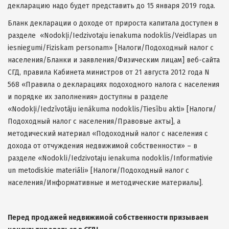
декларацию надо будет представить до 15 января 2019 года.
Бланк декларации о доходе от прироста капитала доступен в
разделе «Nodokļi/Iedzivotaju ienakuma nodoklis/Veidlapas un
iesniegumi/Fiziskam personam» [Налоги/Подоходный налог с
населения/Бланки и заявления/Физическим лицам] веб-сайта
СГД, правила Кабинета министров от 21 августа 2012 года N
568 «Правила о декларациях подоходного налога с населения
и порядке их заполнения» доступны в разделе
«Nodokļi/Iedzīvotāju ienākuma nodoklis/Tiesību akti» [Налоги/
Подоходный налог с населения/Правовые акты], а
методический материал «Подоходный налог с населения с
дохода от отчуждения недвижимой собственности» – в
разделе «Nodokli/Iedzivotaju ienakuma nodoklis/Informativie
un metodiskie materiāli» [Налоги/Подоходный налог с
населения/Информативные и методические материалы].
Перед продажей недвижимой собственности призываем