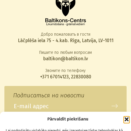
Добро пожаловать в гости
Lāčplēša iela 75 - 4.kab. Rīga, Latvija, LV-1011
Пишите по любым вопросам
baltikon@baltikon.lv
Звоните по телефону
+371 67014123
,
22830080
Подписаться на новости
Pārvaldīt piekrišanu
© 2026 Baltikons - Centrs
Lai nodrošinātu vislabāko pieredzi, mēs izmantojam tādas tehnoloģijas kā