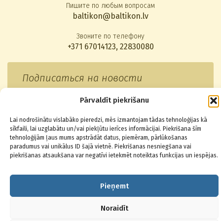
Пишите по любым вопросам
baltikon@baltikon.lv
Звоните по телефону
+371 67014123
,
22830080
Подписаться на новости
Pārvaldīt piekrišanu
Lai nodrošinātu vislabāko pieredzi, mēs izmantojam tādas tehnoloģijas kā
sīkfaili, lai uzglabātu un/vai piekļūtu ierīces informācijai. Piekrišana šīm
© 2026 Baltikons - Centrs
tehnoloģijām ļaus mums apstrādāt datus, piemēram, pārlūkošanas
paradumus vai unikālus ID šajā vietnē. Piekrišanas nesniegšana vai
piekrišanas atsaukšana var negatīvi ietekmēt noteiktas funkcijas un iespējas.
Pieņemt
Noraidīt