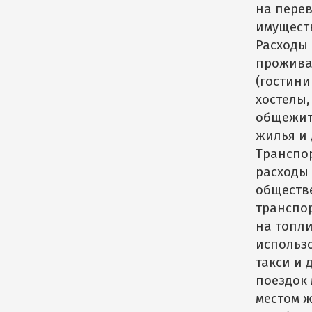
на перев
имуществ
Расходы
прожив
(гостини
хостелы
общежит
жилья и д
Транспо
расходы 
обществ
транспор
на топли
использ
такси и 
поездок
местом 