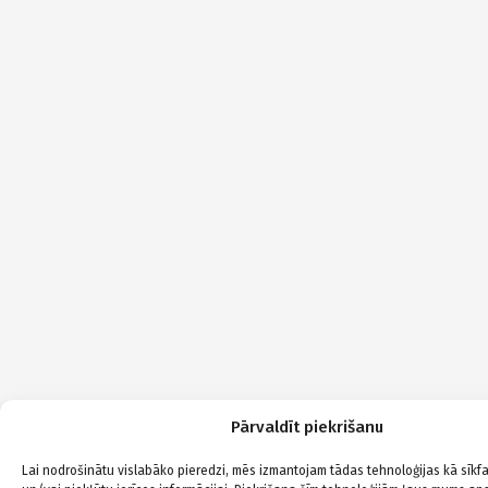
Pārvaldīt piekrišanu
Lai nodrošinātu vislabāko pieredzi, mēs izmantojam tādas tehnoloģijas kā sīkfai