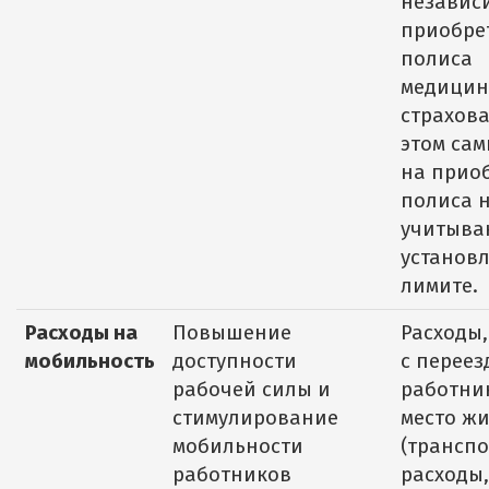
независ
приобре
полиса
медицин
страхова
этом сам
на прио
полиса 
учитыва
установ
лимите.
Расходы на
Повышение
Расходы
мобильность
доступности
с переез
рабочей силы и
работни
стимулирование
место жи
мобильности
(трансп
работников
расходы,