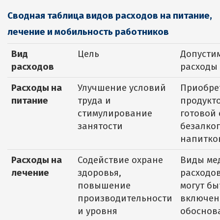
Сводная таблица видов расходов на питание,
лечение и мобильность работников
Вид
Цель
Допусти
расходов
расходы
Расходы на
Улучшение условий
Приобре
питание
труда и
продукто
стимулирование
готовой 
занятости
безалко
напитко
Расходы на
Содействие охране
Виды ме
лечение
здоровья,
расходов
повышение
могут бы
производительности
включен
и уровня
обоснов