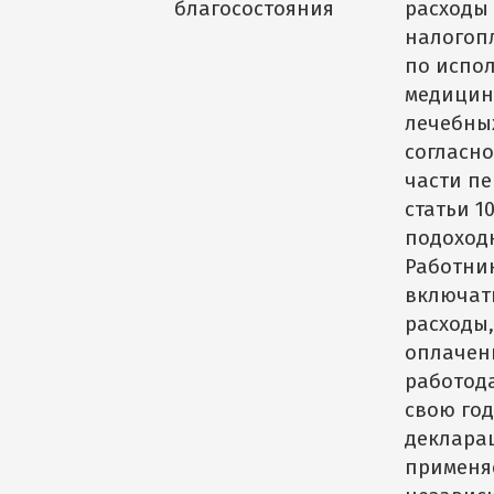
благосостояния
расходы
налогоп
по испо
медицин
лечебных
согласно
части п
статьи 1
подоход
Работни
включат
расходы,
оплачен
работода
свою го
деклара
применя