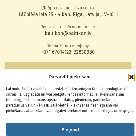
Добро пожаловать в гости
Lāčplēša iela 75 - 4.kab. Rīga, Latvija, LV-1011
Пишите по любым вопросам
baltikon@baltikon.lv
Звоните по телефону
+371 67014123
,
22830080
Подписаться на новости
Pārvaldīt piekrišanu
Lai nodrošinātu vislabāko pieredzi, mēs izmantojam tādas tehnoloģijas kā
sīkfaili, lai uzglabātu un/vai piekļūtu ierīces informācijai. Piekrišana šīm
tehnoloģijām ļaus mums apstrādāt datus, piemēram, pārlūkošanas
paradumus vai unikālus ID šajā vietnē. Piekrišanas nesniegšana vai
© 2026 Baltikons - Centrs
piekrišanas atsaukšana var negatīvi ietekmēt noteiktas funkcijas un iespējas.
Pieņemt