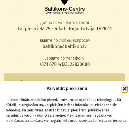
Добро пожаловать в гости
Lāčplēša iela 75 - 4.kab. Rīga, Latvija, LV-1011
Пишите по любым вопросам
baltikon@baltikon.lv
Звоните по телефону
+371 67014123
,
22830080
Подписаться на новости
Pārvaldīt piekrišanu
Lai nodrošinātu vislabāko pieredzi, mēs izmantojam tādas tehnoloģijas kā
sīkfaili, lai uzglabātu un/vai piekļūtu ierīces informācijai. Piekrišana šīm
tehnoloģijām ļaus mums apstrādāt datus, piemēram, pārlūkošanas
paradumus vai unikālus ID šajā vietnē. Piekrišanas nesniegšana vai
© 2026 Baltikons - Centrs
piekrišanas atsaukšana var negatīvi ietekmēt noteiktas funkcijas un iespējas.