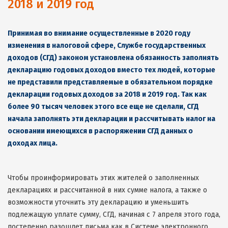
2018 и 2019 год
Принимая во внимание осуществленные в
2020
году
изменения в налоговой сфере
,
Службе государственных
доходов
(
СГД
)
законом установлена обязанность заполнять
декларацию годовых доходов вместо тех людей
,
которые
не представили представляемые в обязательном порядке
декларации годовых доходов за
2018
и
2019
год
.
Так как
более
90
тысяч человек этого все еще не сделали
,
СГД
начала заполнять эти декларации и рассчитывать налог на
основании имеющихся в распоряжении СГД данных о
доходах лица
.
Чтобы проинформировать этих жителей о заполненных
декларациях и рассчитанной в них сумме налога, а также о
возможности уточнить эту декларацию и уменьшить
подлежащую уплате сумму, СГД, начиная с 7 апреля этого года,
постепенно разошлет письма как в Системе электронного