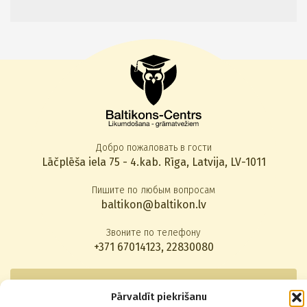
Добро пожаловать в гости
Lāčplēša iela 75 - 4.kab. Rīga, Latvija, LV-1011
Пишите по любым вопросам
baltikon@baltikon.lv
Звоните по телефону
+371 67014123
,
22830080
Подписаться на новости
Pārvaldīt piekrišanu