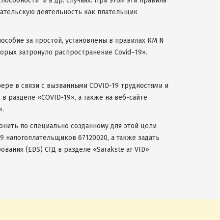
особности и в др. случаях. При этом эти правила
ательскую деятельность как плательщик
пособие за простой, установлены в правилах КМ N
торых затронуло распространение Covid–19».
ере в связи с вызванными COVID-19 трудностями и
 в разделе «COVID-19», а также на веб-сайте
».
онить по специально созданному для этой цели
9 налогоплательщиков 67120020, а также задать
вания (EDS) СГД в разделе «Sarakste ar VID»