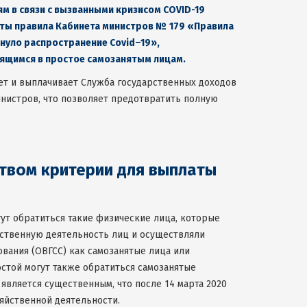
м в связи с вызванными кризисом
COVID-19
няты правила Кабинета министров
№
179
«Правила
онуло распространение Covid–19»
,
дящимся в простое самозанятым лицам
.
ет и выплачивает Служба государственных доходов
инистров, что позволяет предотвратить полную
твом критерии для выплаты
гут обратиться такие физические лица, которые
ственную деятельность лиц и осуществляли
вания (ОВГСС) как самозанятые лица или
остой могут также обратиться самозанятые
является существенным, что после 14 марта 2020
зяйственной деятельности.