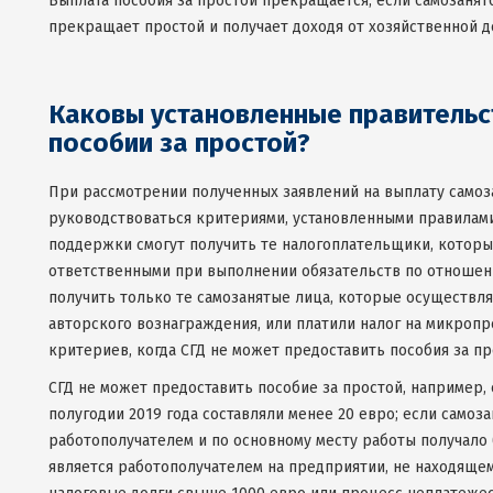
Выплата пособия за простой прекращается, если самозанят
прекращает простой и получает доходя от хозяйственной д
Каковы установленные правительст
пособии за простой
?
При рассмотрении полученных заявлений на выплату самоз
руководствоваться критериями, установленными правилами
поддержки смогут получить те налогоплательщики, которы
ответственными при выполнении обязательств по отношению
получить только те самозанятые лица, которые осуществля
авторского вознаграждения, или платили налог на микропр
критериев, когда СГД не может предоставить пособия за пр
СГД не может предоставить пособие за простой, например,
полугодии 2019 года составляли менее 20 евро; если само
работополучателем и по основному месту работы получало
является работополучателем на предприятии, не находящем