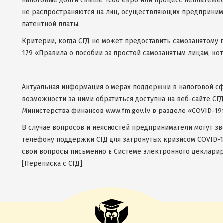
налоговые долги свыше 1000 евро или процесс неплатежесп
не распространяются на лиц, осуществляющих предприним
патентной платы.
Критерии, когда СГД не может предоставить самозанятому 
179 «Правила о пособии за простой самозанятым лицам, ко
Актуальная информация о мерах поддержки в налоговой сф
возможности за ними обратиться доступна на веб-сайте СГД
Министерства финансов www.fm.gov.lv в разделе «COVID-19
В случае вопросов и неясностей предприниматели могут зв
телефону поддержки СГД для затронутых кризисом COVID-1
свои вопросы письменно в Системе электронного деклариро
[Переписка с СГД].