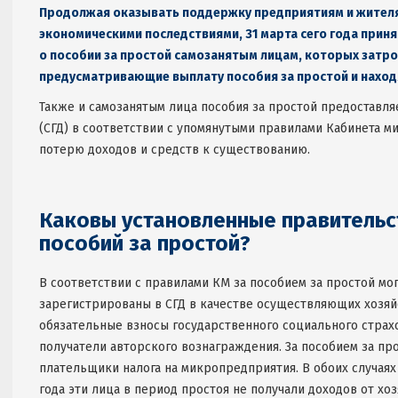
Продолжая оказывать поддержку предприятиям и жителя
экономическими последствиями
,
31 марта сего года при
о пособии за простой самозанятым лицам, которых затр
предусматривающие выплату пособия за простой и нахо
Также и самозанятым лица пособия за простой предоставля
(СГД) в соответствии с упомянутыми правилами Кабинета м
потерю доходов и средств к существованию.
Каковы установленные правительс
пособий за простой
?
В соответствии с правилами КМ за пособием за простой мо
зарегистрированы в СГД в качестве осуществляющих хозяй
обязательные взносы государственного социального страхо
получатели авторского вознаграждения. За пособием за пр
плательщики налога на микропредприятия. В обоих случаях 
года эти лица в период простоя не получали доходов от хо