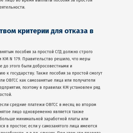
ое лицо во время выплаты пособия за простой
еятельности.
вом критерии для отказа в
анятым пособия за простой СГД должно строго
 КМ N 179. Правительство решило, что меры
е до этого были добросовестными и
 к государству. Также пособия за простой смогут
ли ОВГСС как самозанятые лица или получатели
едприятия, поэтому в правилах КМ установлен ряд
остой.
 если средние платежи ОВГСС в месяц во втором
занятое лицо одновременно является также
 больше минимальной заработной платы или
ся в простое; если у самозанятого лица имеются