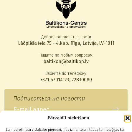
Добро пожаловать в гости
Lāčplēša iela 75 - 4.kab. Rīga, Latvija, LV-1011
Пишите по любым вопросам
baltikon@baltikon.lv
Звоните по телефону
+371 67014123
,
22830080
Подписаться на новости
Pārvaldīt piekrišanu
Lai nodrošinātu vislabāko pieredzi, mēs izmantojam tādas tehnoloģijas kā