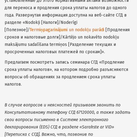
установленные до этого нормативными актами возможности
для переноса и продления срока уплаты налогов до одного
года. Развернутая информация доступна на веб-сайте СГД в
разделе «Nodokļi [Налоги]/Noderīgi
[Полезное]/
Termiņpagarinājumi un nodokļu parādi
[Продления
сроков и налоговые долги]/Kārtējo un nokavēto nodokļu
maksājumu sadalīšana termiņos [Разделение текущих и
просроченных налоговых платежей по срокам]».
Предлагаем посмотреть запись семинара СГД «Продление
срока уплаты налогов», на котором подробно разъясняются
вопросы об обращениях за продлением срока уплаты
налогов.
В случае вопросов и неясностей призываем звонить по
Консультативному телефону СГД 67120000, а также задать
свои вопросы письменно в Системе электронного
декларирования (EDS) СГД в разделе «Sarakste ar VID»
[Переписка с СГД]. Важно, что, позвонив по